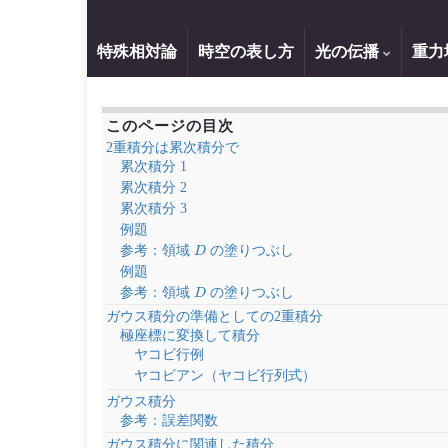
特殊相対論
時空の表し方
光の伝播
重力
このページの目次
2重積分は累次積分で
累次積分 1
累次積分 2
累次積分 3
例題
D
参考：領域
の塗りつぶし
例題
D
参考：領域
の塗りつぶし
ガウス積分の準備としての2重積分
極座標に変換して積分
ヤコビ行例
ヤコビアン（ヤコビ行列式）
ガウス積分
参考：誤差関数
ガウス積分に関連した積分