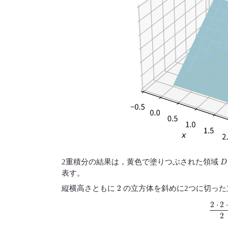
D
2重積分の結果は，黄色で塗りつぶされた領域
表す。
2
縦横高さともに
の立方体を斜めに2つに切った
2
⋅
2
⋅