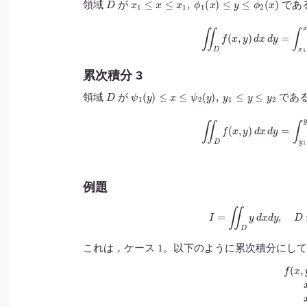
領域
が
であ
∬
D
f
(
x
,
y
)
d
x
d
y
=
∫
x
1
x
2
累次積分 3
D
ψ
1
(
y
)
≤
x
≤
ψ
2
(
y
)
,
y
1
≤
y
≤
y
2
領域
が
であ
∬
D
f
(
x
,
y
)
d
x
d
y
=
∫
y
1
y
2
{
例題
I
=
∬
D
y
d
x
d
y
,
これは，ケース 1。以下のように累次積分にし
f
(
x
,
y
)
=
y
x
1
=
0