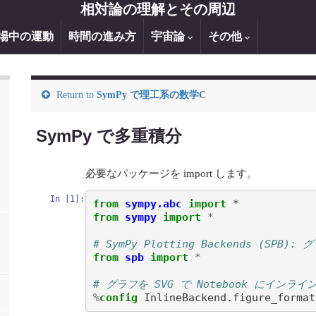
相対論の理解とその周辺
場中の運動
時間の進み方
宇宙論
その他
Return to
SymPy で理工系の数学C
SymPy で多重積分
必要なパッケージを import します。
In [1]:
from 
sympy.abc
 import 
*
from
sympy
import
*
# SymPy Plotting Backends (SPB
from
spb
import
*
# グラフを SVG で Notebook にインライ
%
config