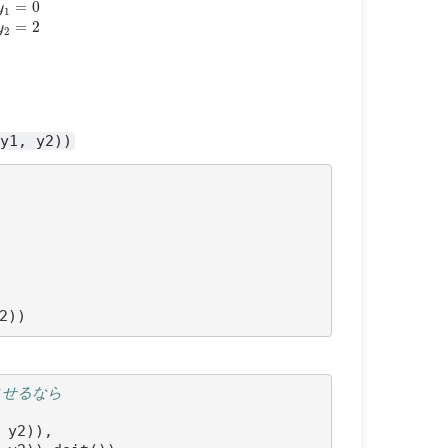
y1, y2))
2
))
させるなら
y2
)),