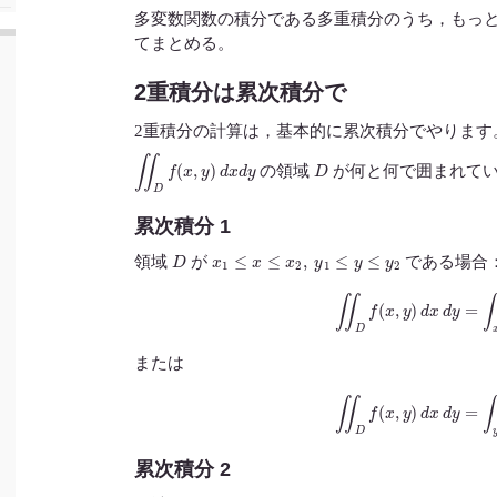
多変数関数の積分である多重積分のうち，もっと
てまとめる。
2重積分は累次積分で
2重積分の計算は，基本的に累次積分でやります
∬
D
f
(
x
,
y
)
d
x
d
y
D
の領域
が何と何で囲まれてい
累次積分 1
D
x
1
≤
x
≤
x
2
,
y
1
≤
y
≤
y
2
領域
が
である場合
∬
D
f
(
x
,
y
)
d
x
d
y
=
∫
x
1
または
∬
D
f
(
x
,
y
)
d
x
d
y
=
∫
y
1
累次積分 2
D
x
1
≤
x
≤
x
1
,
ϕ
1
(
x
)
≤
y
≤
ϕ
2
(
x
)