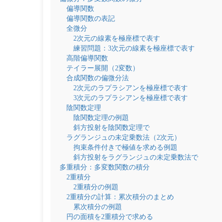
偏導関数
偏導関数の表記
全微分
2次元の線素を極座標で表す
練習問題：3次元の線素を極座標で表す
高階偏導関数
テイラー展開（2変数）
合成関数の偏微分法
2次元のラプラシアンを極座標で表す
3次元のラプラシアンを極座標で表す
陰関数定理
陰関数定理の例題
斜方投射を陰関数定理で
ラグランジュの未定乗数法（2次元）
拘束条件付きで極値を求める例題
斜方投射をラグランジュの未定乗数法で
多重積分：多変数関数の積分
2重積分
2重積分の例題
2重積分の計算：累次積分のまとめ
累次積分の例題
円の面積を2重積分で求める