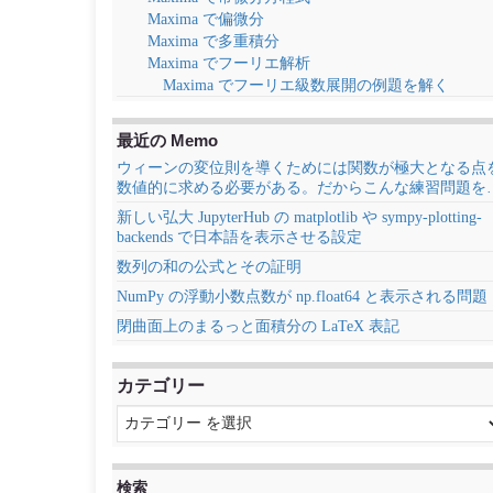
Maxima で偏微分
Maxima で多重積分
Maxima でフーリエ解析
Maxima でフーリエ級数展開の例題を解く
最近の Memo
ウィーンの変位則を導くためには関数が極大となる点
数値的に求める必要がある。だからこんな練習問題を
新しい弘大 JupyterHub の matplotlib や sympy-plotting-
backends で日本語を表示させる設定
数列の和の公式とその証明
NumPy の浮動小数点数が np.float64 と表示される問題
閉曲面上のまるっと面積分の LaTeX 表記
カテゴリー
検索