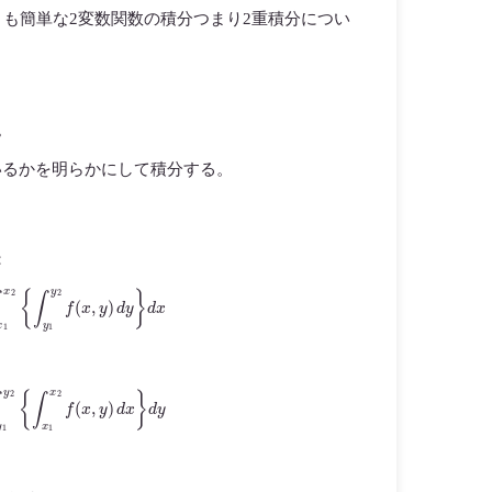
も簡単な2変数関数の積分つまり2重積分につい
。
るかを明らかにして積分する。
：
x
2
{
∫
y
1
y
2
f
(
x
,
y
)
d
y
}
d
x
y
2
{
∫
x
1
x
2
f
(
x
,
y
)
d
x
}
d
y