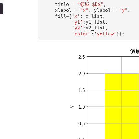
title
=
"領域 $D$"
,
xlabel
=
"x"
,
ylabel
=
"y"
,
fill
=
{
'x'
:
x_list
,
'y1'
:
y1_list
,
'y2'
:
y2_list
,
'color'
:
'yellow'
})
;