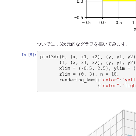
ついでに，3次元的なグラフを描いてみます。
In [5]:
plot3d
((
0
,
(
x
,
x1
,
x2
),
(
y
,
y1
,
y2
)
(
f
,
(
x
,
x1
,
x2
),
(
y
,
y1
,
y2
)
xlim
=
(
-
0.5
,
2.5
),
ylim
=
(
zlim
=
(
0
,
3
),
n
=
10
,
rendering_kw
=
[{
"color"
:
"yell
{
"color"
:
"ligh