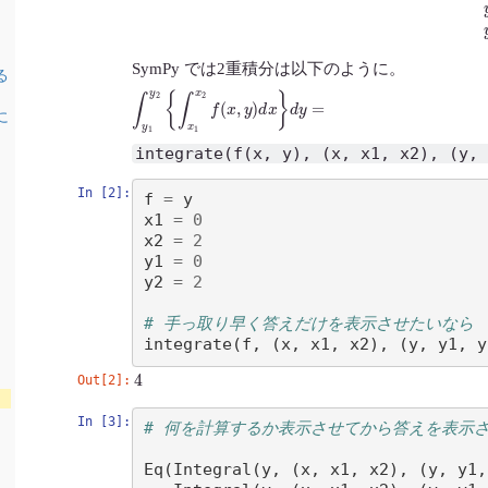
SymPy では2重積分は以下のように。
る
∫
y
1
y
2
{
∫
x
1
x
2
f
(
x
,
y
)
d
x
}
d
y
=
に
integrate(f(x, y), (x, x1, x2), (y, 
In [2]:
f
=
y
x1
=
0
x2
=
2
y1
=
0
y2
=
2
# 手っ取り早く答えだけを表示させたいなら
integrate
(
f
,
(
x
,
x1
,
x2
),
(
y
,
y1
,
y
4
Out[2]:
In [3]:
# 何を計算するか表示させてから答えを表示
Eq
(
Integral
(
y
,
(
x
,
x1
,
x2
),
(
y
,
y1
,