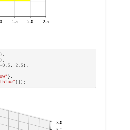
),
),
-
0.5
,
2.5
),
ow"
},
tblue"
}])
;