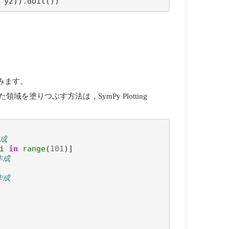
y2
))
.
doit
())
みます。
領域を塗りつぶす方法は，SymPy Plotting
作成
i
in
range
(
101
)]
作成
作成