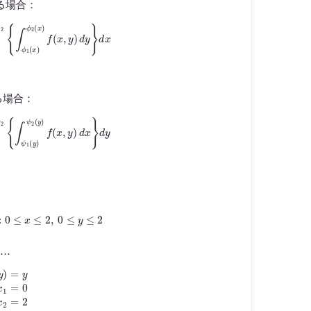
る場合：
{
∫
ϕ
1
(
x
)
ϕ
2
(
x
)
f
(
x
,
y
)
d
y
}
d
x
る場合：
∫
ψ
1
(
y
)
ψ
2
(
y
)
f
(
x
,
y
)
d
x
}
d
y
D
:
0
≤
x
≤
2
,
0
≤
y
≤
2
て…
x
2
=
2
y
1
=
0
y
2
=
2