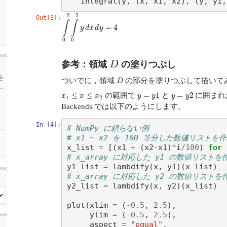
Integral
(
y
,
(
x
,
x1
,
x2
),
(
y
,
y1
,
Out[3]:
∫
0
2
∫
0
2
y
d
x
d
y
=
4
D
参考：領域
の塗りつぶし
D
を
ついでに，領域
の部分を塗りつぶして描いて
…
x
1
≤
x
≤
x
2
y
=
y
1
y
=
y
2
の範囲で
と
に囲まれた
Backends では以下のようにします。
In [4]:
# NumPy に頼らない例
# x1 ~ x2 を 100 等分した数値リストを
x_list
=
[(
x1
+
(
x2
-
x1
)
*
i
/
100
)
for
# x_array に対応した y1 の数値リストを
y1_list
=
lambdify
(
x
,
y1
)(
x_list
)
# x_array に対応した y2 の数値リストを
y2_list
=
lambdify
(
x
,
y2
)(
x_list
)
plot
(
xlim
=
(
-
0.5
,
2.5
),
ylim
=
(
-
0.5
,
2.5
),
aspect
=
"equal"
,