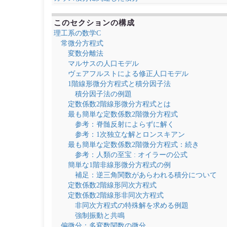
このセクションの構成
理工系の数学C
常微分方程式
変数分離法
マルサスの人口モデル
ヴェアフルストによる修正人口モデル
1階線形微分方程式と積分因子法
積分因子法の例題
定数係数2階線形微分方程式とは
最も簡単な定数係数2階微分方程式
参考：脊髄反射によらずに解く
参考：1次独立な解とロンスキアン
最も簡単な定数係数2階微分方程式：続き
参考：人類の至宝 : オイラーの公式
簡単な1階非線形微分方程式の例
補足：逆三角関数があらわれる積分について
定数係数2階線形同次方程式
定数係数2階線形非同次方程式
非同次方程式の特殊解を求める例題
強制振動と共鳴
偏微分：多変数関数の微分