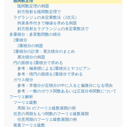
陰関数定理
陰関数定理の例題
斜方投射を陰関数定理で
ラグランジュの未定乗数法（2次元）
拘束条件付きで極値を求める例題
斜方投射をラグランジュの未定乗数法で
多重積分：多変数関数の積分
2重積分
2重積分の例題
2重積分の計算：累次積分のまとめ
累次積分の例題
円の面積を2重積分で求める
参考：極座標による2重積分とヤコビアン
参考：楕円の面積を2重積分で求める
ガウス積分
参考：常微分が定積分の中に入ると偏微分になる理由
参考：一般のガウス関数あるいは正規分布関数について
フーリエ解析
フーリエ級数
2
π
周期
のフーリエ級数展開の例
任意の周期をもつ関数のフーリエ級数展開
任意周期のフーリエ級数展開の例
複素フーリエ級数