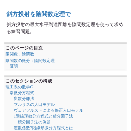
斜方投射を陰関数定理で
斜方投射の最大水平到達距離を陰関数定理を使って求め
る練習問題。
このページの目次
陽関数，陰関数
陰関数の微分：陰関数定理
証明
このセクションの構成
理工系の数学C
常微分方程式
変数分離法
マルサスの人口モデル
ヴェアフルストによる修正人口モデル
1階線形微分方程式と積分因子法
積分因子法の例題
定数係数2階線形微分方程式とは