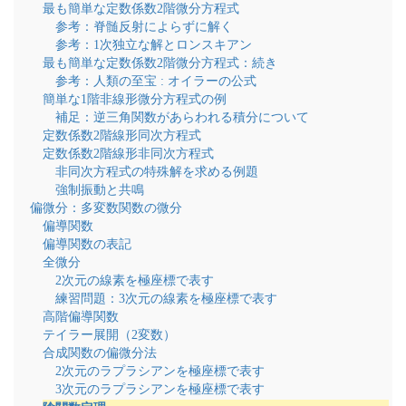
最も簡単な定数係数2階微分方程式
参考：脊髄反射によらずに解く
参考：1次独立な解とロンスキアン
最も簡単な定数係数2階微分方程式：続き
参考：人類の至宝 : オイラーの公式
簡単な1階非線形微分方程式の例
補足：逆三角関数があらわれる積分について
定数係数2階線形同次方程式
定数係数2階線形非同次方程式
非同次方程式の特殊解を求める例題
強制振動と共鳴
偏微分：多変数関数の微分
偏導関数
偏導関数の表記
全微分
2次元の線素を極座標で表す
練習問題：3次元の線素を極座標で表す
高階偏導関数
テイラー展開（2変数）
合成関数の偏微分法
2次元のラプラシアンを極座標で表す
3次元のラプラシアンを極座標で表す