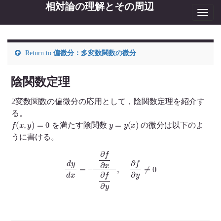
相対論の理解とその周辺
Toggl
navig
Return to
偏微分：多変数関数の微分
陰関数定理
2変数関数の偏微分の応用として，陰関数定理を紹介す
る。
f
(
x
,
y
)
=
0
y
=
y
(
x
)
を満たす陰関数
の微分は以下のよ
うに書ける。
d
y
d
x
=
–
∂
f
∂
x
∂
f
∂
y
,
∂
f
∂
y
≠
0