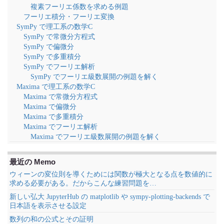
複素フーリエ係数を求める例題
フーリエ積分・フーリエ変換
SymPy で理工系の数学C
SymPy で常微分方程式
SymPy で偏微分
SymPy で多重積分
SymPy でフーリエ解析
SymPy でフーリエ級数展開の例題を解く
Maxima で理工系の数学C
Maxima で常微分方程式
Maxima で偏微分
Maxima で多重積分
Maxima でフーリエ解析
Maxima でフーリエ級数展開の例題を解く
最近の Memo
ウィーンの変位則を導くためには関数が極大となる点を数値的に
求める必要がある。だからこんな練習問題を…
新しい弘大 JupyterHub の matplotlib や sympy-plotting-backends で
日本語を表示させる設定
数列の和の公式とその証明