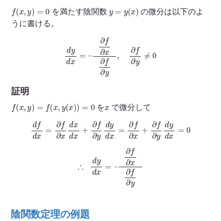
f
(
x
,
y
)
=
0
y
=
y
(
x
)
を満たす陰関数
の微分は以下のよ
うに書ける。
d
y
d
x
=
–
∂
f
∂
x
∂
f
∂
y
,
∂
f
∂
y
≠
0
証明
f
(
x
,
y
)
=
f
(
x
,
y
(
x
)
)
=
0
x
を
で微分して
d
f
d
x
=
∂
f
∂
x
d
x
d
x
+
∂
f
∂
y
d
y
d
x
=
∂
f
∂
x
+
∂
f
∂
y
d
y
d
x
=
0
∴
d
y
d
x
=
–
∂
f
∂
x
∂
f
∂
y
陰関数定理の例題