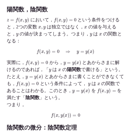
陽関数，陰関数
z
=
f
(
x
,
y
)
f
(
x
,
y
)
=
0
において，
という条件をつける
x
,
y
x
と，2つの変数
は独立ではなく，
の値を与える
y
y
x
と，
の値が決まってしまう。つまり，
は
の関数と
なる：
f
(
x
,
y
)
=
0
⇒
y
=
y
(
x
)
f
(
x
,
y
)
=
0
y
=
y
(
x
)
実際に，
から，
とあからさまに解
y
x
けるのであれば，「
は
の
陽関数
で書ける」という。
y
=
y
(
x
)
たとえ，
とあからさまに書くことができなくて
f
(
x
,
y
)
=
0
y
x
も，
という条件によって，
は
の関数で
y
=
y
(
x
)
f
(
x
,
y
)
=
あることはわかる。このとき，
を
を
満たす「
陰関数
」という。
つまり，
f
(
x
,
y
(
x
)
)
=
0
陰関数の微分：陰関数定理