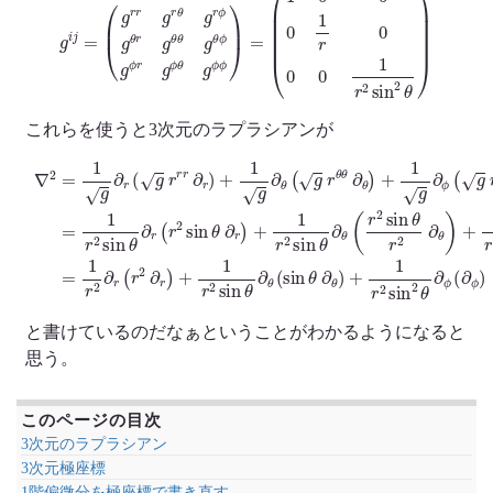
これらを使うと3次元のラプラシアンが
sin
θ
∇
r
θ
2
2
∂
=
sin
r
(
1
r
g
2
2
∂
sin
θ
r
(
∂
g
θ
ϕ
)
r
∂
=
r
r
r
1
)
+
∂
r
2
r
1
)
∂
r
+
2
r
1
(
sin
r
g
2
∂
θ
∂
θ
∂
r
(
)
g
θ
+
ϕ
(
r
r
(
1
θ
2
∂
r
θ
ϕ
sin
2
)
∂
sin
θ
θ
)
θ
+
r
2
∂
1
θ
g
∂
(
∂
θ
sin
ϕ
)
+
(
θ
g
1
r
∂
r
2
ϕ
θ
sin
)
ϕ
+
∂
1
θ
ϕ
r
∂
)
2
ϕ
=
sin
(
1
r
r
2
2
2
sin
θ
∂
と書けているのだなぁということがわかるようになると
思う。
このページの目次
3次元のラプラシアン
3次元極座標
1階偏微分を極座標で書き直す