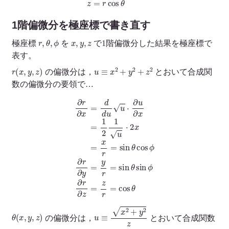
1階偏微分を極座標で書き直す
r
,
θ
,
ϕ
x
,
y
,
z
極座標
を
で1階偏微分した結果を極座標で
表す。
r
(
x
,
y
,
z
)
u
≡
x
2
+
y
2
+
z
2
の偏微分は，
とおいて合成関
数の偏微分の要領で…
∂
r
∂
x
=
d
d
u
u
⋅
∂
u
∂
x
=
1
2
1
ϕ
u
∂
⋅
r
2
∂
x
z
=
=
x
z
r
r
=
=
cos
sin
θ
θ
cos
ϕ
∂
r
∂
y
=
y
r
=
sin
θ
sin
θ
(
x
,
y
,
z
)
u
≡
x
2
+
y
2
z
の偏微分は，
とおいて合成関数