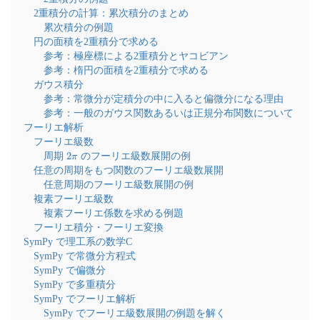
2重積分の計算：累次積分のまとめ
累次積分の例題
円の面積を2重積分で求める
参考：極座標による2重積分とヤコビアン
参考：楕円の面積を2重積分で求める
ガウス積分
参考：常微分が定積分の中に入ると偏微分になる理由
参考：一般のガウス関数あるいは正規分布関数について
フーリエ解析
フーリエ級数
2
π
周期
のフーリエ級数展開の例
任意の周期をもつ関数のフーリエ級数展開
任意周期のフーリエ級数展開の例
複素フーリエ級数
複素フーリエ係数を求める例題
フーリエ積分・フーリエ変換
SymPy で理工系の数学C
SymPy で常微分方程式
SymPy で偏微分
SymPy で多重積分
SymPy でフーリエ解析
SymPy でフーリエ級数展開の例題を解く