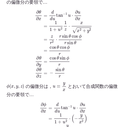
の偏微分の要領で…
∂
θ
∂
x
=
r
d
sin
d
u
θ
tan
=
cos
−
1
θ
u
cos
⋅
∂
u
∂
ϕ
x
r
∂
=
θ
1
∂
1
y
+
=
u
cos
2
1
z
θ
⋅
sin
x
x
ϕ
2
r
+
∂
y
θ
2
∂
=
z
=
z
r
−
2
sin
⋅
r
sin
θ
r
θ
cos
ϕ
ϕ
(
x
,
y
,
z
)
u
≡
y
x
の偏微分は，
とおいて合成関数の偏微
分の要領で…
∂
ϕ
∂
x
=
d
d
u
tan
−
1
sin
u
⋅
θ
∂
∂
u
ϕ
∂
∂
x
y
=
=
1
cos
1
+
u
ϕ
2
r
⋅
sin
(
−
y
θ
∂
x
ϕ
2
∂
)
=
z
=
−
0
y
x
2
+
y
2
=
−
sin
ϕ
r