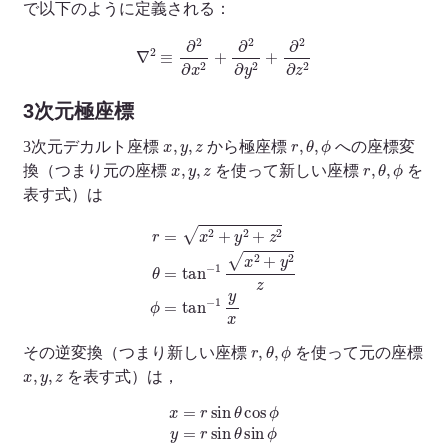
で以下のように定義される：
∇
2
≡
∂
2
∂
x
2
+
∂
2
∂
y
2
+
∂
2
∂
z
2
3次元極座標
x
,
y
,
z
r
,
θ
,
ϕ
3次元デカルト座標
から極座標
への座標変
x
,
y
,
z
r
,
θ
,
ϕ
換（つまり元の座標
を使って新しい座標
を
表す式）は
r
=
x
2
+
y
2
+
z
2
θ
=
tan
−
1
x
2
+
y
2
z
ϕ
=
tan
−
1
y
x
r
,
θ
,
ϕ
その逆変換（つまり新しい座標
を使って元の座標
x
,
y
,
z
を表す式）は，
x
=
r
sin
θ
cos
ϕ
y
=
r
sin
θ
sin
ϕ
z
=
r
cos
θ