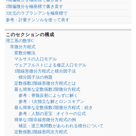
2階偏微分を極座標で書き直す
3次元のラプラシアンを極座標で
参考：計量テンソルを使って表す
このセクションの構成
理工系の数学C
常微分方程式
変数分離法
マルサスの人口モデル
ヴェアフルストによる修正人口モデル
1階線形微分方程式と積分因子法
積分因子法の例題
定数係数2階線形微分方程式とは
最も簡単な定数係数2階微分方程式
参考：脊髄反射によらずに解く
参考：1次独立な解とロンスキアン
最も簡単な定数係数2階微分方程式：続き
参考：人類の至宝 : オイラーの公式
簡単な1階非線形微分方程式の例
補足：逆三角関数があらわれる積分について
定数係数2階線形同次方程式