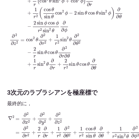
3次元のラプラシアンを極座標で
最終的に，
∇
cos
θ
2
sin
=
∂
θ
2
∂
∂
∂
x
θ
2
+
+
1
∂
r
2
2
∂
sin
y
2
2
θ
+
θ
∂
∂
∂
∂
2
2
θ
∂
)
∂
z
+
ϕ
2
1
2
=
r
=
2
∂
1
2
sin
r
∂
2
r
∂
2
2
∂
θ
+
r
∂
2
(
2
r
r
2
∂
∂
ϕ
∂
∂
∂
2
r
+
r
)
1
+
r
1
2
r
∂
2
2
sin
∂
θ
2
θ
+
∂
∂
1
θ
r
(
2
sin