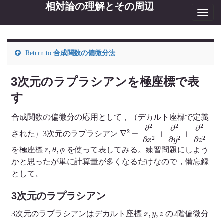
相対論の理解とその周辺
Toggl
navig
Return to
合成関数の偏微分法
3次元のラプラシアンを極座標で表
す
合成関数の偏微分の応用として，（デカルト座標で定義
∇
2
=
∂
2
∂
x
2
+
∂
2
∂
y
2
+
∂
2
∂
z
2
された）3次元のラプラシアン
r
,
θ
,
ϕ
を極座標
を使って表してみる。練習問題にしよう
かと思ったが単に計算量が多くなるだけなので，備忘録
として。
3次元のラプラシアン
x
,
y
,
z
3次元のラプラシアンはデカルト座標
の2階偏微分