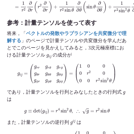
参考：計量テンソルを使って表す
将来，「
ベクトルの発散やラプラシアンを共変微分で理
解する
」のページで計量テンソルや共変微分を学んだあ
とでこのページを見かえしてみると，3次元極座標にお
g
i
j
ける計量テンソル
の成分が
g
i
j
=
(
g
r
r
g
(
r
1
θ
0
g
0
r
ϕ
0
g
r
2
θ
r
0
g
0
θ
0
θ
r
g
2
θ
sin
ϕ
g
2
ϕ
θ
r
)
g
ϕ
θ
g
ϕ
ϕ
)
=
g
であり，計量テンソルを行列とみなしたときの行列式
は
g
≡
det
(
g
i
j
)
=
r
4
sin
2
θ
,
∴
g
=
r
2
sin
θ
g
i
j
また，計量テンソルの逆行列
は
g
i
j
=
(
g
r
r
g
(
r
1
θ
0
g
0
r
0
ϕ
1
g
r
θ
0
r
0
g
0
θ
θ
1
g
r
2
θ
sin
ϕ
g
ϕ
2
r
θ
g
)
ϕ
θ
g
ϕ
ϕ
)
=