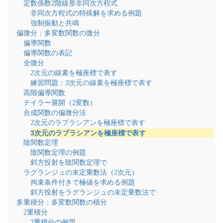
定数係数2階線形非同次方程式
非同次方程式の特殊解を求める例題
強制振動と共鳴
偏微分：多変数関数の微分
偏導関数
偏導関数の表記
全微分
2次元の線素を極座標で表す
練習問題：3次元の線素を極座標で表す
高階偏導関数
テイラー展開（2変数）
合成関数の偏微分法
2次元のラプラシアンを極座標で表す
3次元のラプラシアンを極座標で表す
陰関数定理
陰関数定理の例題
斜方投射を陰関数定理で
ラグランジュの未定乗数法（2次元）
拘束条件付きで極値を求める例題
斜方投射をラグランジュの未定乗数法で
多重積分：多変数関数の積分
2重積分
2重積分の例題