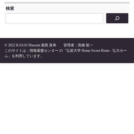
検索
© 2022
KASAI Masumi 葛西 真寿
管理者：髙橋 龍一
このサイトは，
情報基盤センター
の
「弘前大学 Home Sweet Home - 弘大ホー
ム」
を利用しています。