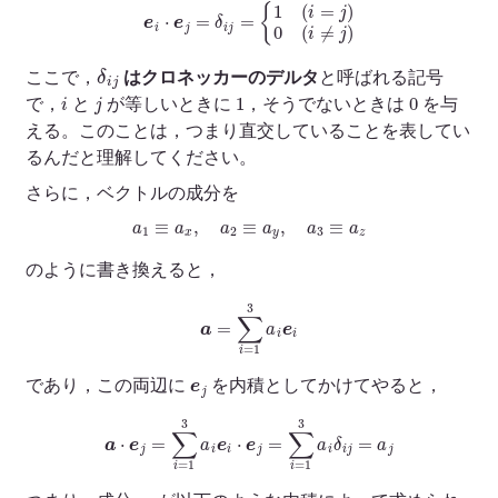
e
i
⋅
e
j
=
δ
i
j
=
{
1
(
i
=
j
)
0
(
i
≠
j
)
δ
i
j
ここで，
はクロネッカーのデルタ
と呼ばれる記号
i
j
1
0
で，
と
が等しいときに
，そうでないときは
を与
える。このことは，つまり直交していることを表してい
るんだと理解してください。
さらに，ベクトルの成分を
a
1
≡
a
x
,
a
2
≡
a
y
,
a
3
≡
a
z
のように書き換えると，
a
=
∑
i
=
1
3
a
i
e
i
e
j
であり，この両辺に
を内積としてかけてやると，
a
⋅
e
j
=
∑
i
=
1
3
a
i
e
i
⋅
e
j
=
∑
i
=
1
3
a
i
δ
i
j
=
a
j
a
j