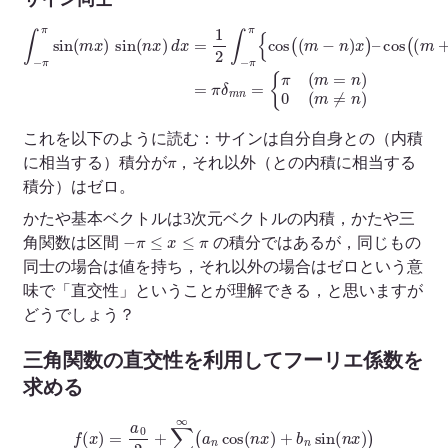
∫
−
π
cos
π
sin
(
(
(
m
m
+
x
n
)
)
sin
x
)
}
(
n
d
x
x
)
=
d
π
x
δ
=
m
1
n
2
=
∫
−
{
π
π
π
(
m
{
cos
=
n
)
(
0
(
m
(
m
−
≠
n
n
)
)
x
)
–
これを以下のように読む：サインは自分自身との（内積
π
に相当する）積分が
，それ以外（との内積に相当する
積分）はゼロ。
かたや基本ベクトルは3次元ベクトルの内積，かたや三
−
π
≤
x
≤
π
角関数は区間
の積分ではあるが，同じもの
同士の場合は値を持ち，それ以外の場合はゼロという意
味で「直交性」ということが理解できる，と思いますが
どうでしょう？
三角関数の直交性を利用してフーリエ係数を
求める
f
(
x
)
=
a
0
2
+
∑
n
=
1
∞
(
a
n
cos
(
n
x
)
+
b
n
sin
(
n
x
)
)