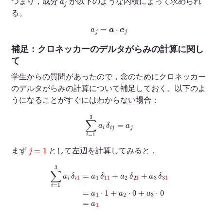
つまり，成分
が以下のような内積によって求められ
る。
a
j
=
a
⋅
e
j
補足：クロネッカーのデルタがらみの計算に関し
て
学生からの質問があったので，念のためにクロネッカー
のデルタがらみの計算について補足しておく。以下のよ
うになることがすぐにはわからない場合：
∑
i
=
1
3
a
i
δ
i
j
=
a
j
j
=
1
まず
として左辺を計算してみると，
∑
i
=
1
3
a
i
δ
i
1
=
a
1
δ
1
1
+
a
2
δ
2
1
+
a
3
δ
3
1
=
a
1
⋅
1
+
a
2
⋅
0
+
a
3
⋅
0
=
a
1
j
=
2