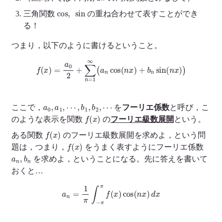
cos
,
sin
三角関数
の重ね合わせて表すことができ
る！
つまり，以下のように書けるということ。
f
(
x
)
=
a
0
2
+
∑
n
=
1
∞
(
a
n
cos
(
n
x
)
+
b
n
sin
(
n
x
)
)
a
0
,
a
1
,
⋯
,
b
1
,
b
2
,
⋯
ここで，
を
フーリエ係数
と呼び，こ
f
(
x
)
のような表示を関数
の
フーリエ級数展開
という。
f
(
x
)
ある関数
のフーリエ級数展開を求めよ，という問
f
(
x
)
題は，つまり，
をうまく表すようにフーリエ係数
a
n
,
b
n
を求めよ，ということになる。先に答えを書いて
おくと…
a
n
=
1
π
∫
−
π
π
f
(
x
)
cos
(
n
x
)
d
x