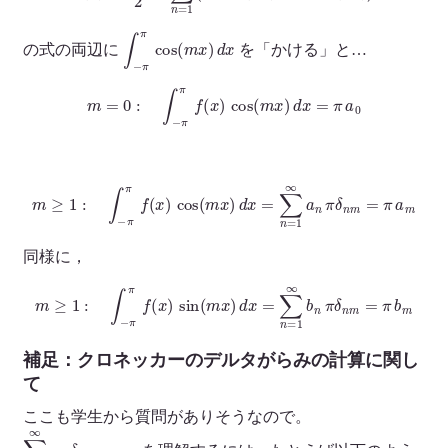
∫
−
π
π
cos
(
m
x
)
d
x
の式の両辺に
を「かける」と…
m
=
0
:
∫
−
π
π
f
(
x
)
cos
(
m
x
)
d
x
=
π
a
0
m
≥
1
:
∫
−
π
π
f
(
x
)
cos
(
m
x
)
d
x
=
∑
n
=
1
∞
a
n
π
δ
n
m
=
π
a
m
同様に，
m
≥
1
:
∫
−
π
π
f
(
x
)
sin
(
m
x
)
d
x
=
∑
n
=
1
∞
b
n
π
δ
n
m
=
π
b
m
補足：クロネッカーのデルタがらみの計算に関し
て
ここも学生から質問がありそうなので。
∑
n
=
1
∞
a
n
δ
n
m
=
a
m