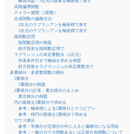
練習問題：3次元の線素を極座標で表す
高階偏導関数
テイラー展開（2変数）
合成関数の偏微分法
2次元のラプラシアンを極座標で表す
3次元のラプラシアンを極座標で表す
陰関数定理
陰関数定理の例題
斜方投射を陰関数定理で
ラグランジュの未定乗数法（2次元）
拘束条件付きで極値を求める例題
斜方投射をラグランジュの未定乗数法で
多重積分：多変数関数の積分
2重積分
2重積分の例題
2重積分の計算：累次積分のまとめ
累次積分の例題
円の面積を2重積分で求める
参考：極座標による2重積分とヤコビアン
参考：楕円の面積を2重積分で求める
ガウス積分
参考：常微分が定積分の中に入ると偏微分になる理由
参考：一般のガウス関数あるいは正規分布関数について