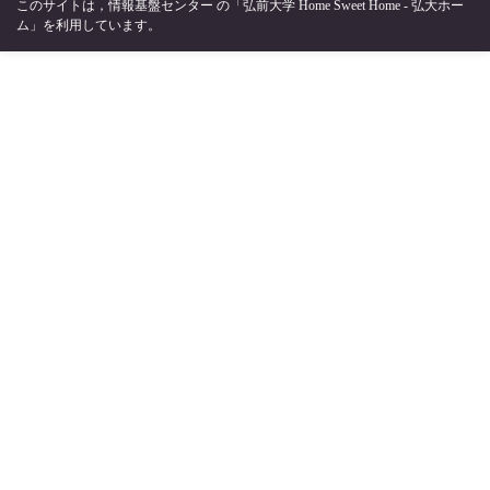
このサイトは，
情報基盤センター
の
「弘前大学 Home Sweet Home - 弘大ホー
ム」
を利用しています。