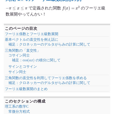
−
π
≤
x
≤
π
f
(
x
)
=
x
2
で定義された関数
のフーリエ級
数展開やってんかい！
このページの目次
フーリエ係数とフーリエ級数展開
基本ベクトルの直交性を例え話に
補足：クロネッカーのデルタがらみの計算に関して
三角関数の「直交性」
コサイン同士
cos
(
a
x
)
補足：
の積分に関して
サインとコサイン
サイン同士
三角関数の直交性を利用してフーリエ係数を求める
補足：クロネッカーのデルタがらみの計算に関して
フーリエ級数展開のまとめ
このセクションの構成
理工系の数学C
常微分方程式