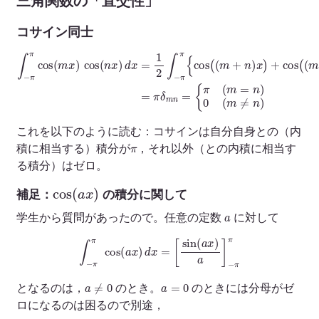
三角関数の「直交性」
コサイン同士
∫
−
π
π
cos
(
m
x
)
)
cos
x
)
}
(
d
n
x
x
=
)
d
π
x
δ
=
m
1
n
2
=
∫
−
{
π
π
(
π
m
{
cos
=
n
)
(
0
(
(
m
m
+
≠
n
n
)
)
x
)
+
cos
(
(
m
−
n
これを以下のように読む：コサインは自分自身との（内
π
積に相当する）積分が
，それ以外（との内積に相当す
る積分）はゼロ。
cos
(
a
x
)
補足：
の積分に関して
a
学生から質問があったので。任意の定数
に対して
∫
−
π
π
cos
(
a
x
)
d
x
=
[
sin
(
a
x
)
a
]
−
π
π
a
≠
0
a
=
0
となるのは，
のとき。
のときには分母がゼ
ロになるのは困るので別途，