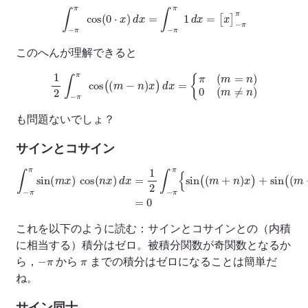
∫
−
π
π
cos
(
0
⋅
x
)
d
x
=
∫
−
π
π
1
d
x
=
[
x
]
−
π
π
このへんが理解できると
1
2
∫
−
π
π
cos
(
(
m
−
n
)
x
)
d
x
=
{
π
(
m
=
n
)
0
(
m
≠
n
)
も問題ないでしょ？
サインとコサイン
∫
−
π
π
sin
(
m
x
)
cos
(
n
x
)
d
x
=
x
1
)
2
}
∫
d
−
x
π
=
π
0
{
sin
(
(
m
+
n
)
x
)
+
sin
(
(
m
−
n
)
これを以下のように読む：サインとコサインとの（内積
に相当する）積分はゼロ。被積分関数が奇関数となるか
−
π
π
ら，
から
までの積分はゼロになることは簡単だ
ね。
サイン同士