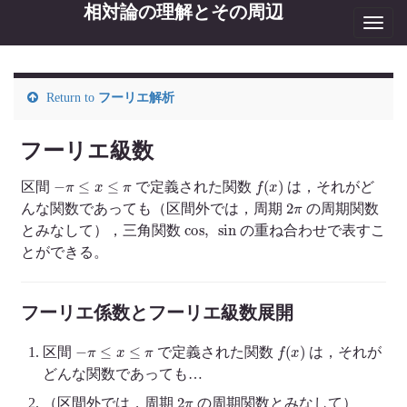
相対論の理解とその周辺
Toggl
navig
Return to
フーリエ解析
フーリエ級数
−
π
≤
x
≤
π
f
(
x
)
区間
で定義された関数
は，それがど
2
π
んな関数であっても（区間外では，周期
の周期関数
cos
,
sin
とみなして），三角関数
の重ね合わせで表すこ
とができる。
フーリエ係数とフーリエ級数展開
−
π
≤
x
≤
π
f
(
x
)
区間
で定義された関数
は，それが
どんな関数であっても…
2
π
（区間外では，周期
の周期関数とみなして）