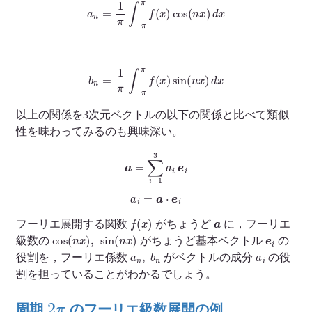
a
n
=
1
π
∫
−
π
π
f
(
x
)
cos
(
n
x
)
d
x
b
n
=
1
π
∫
−
π
π
f
(
x
)
sin
(
n
x
)
d
x
以上の関係を3次元ベクトルの以下の関係と比べて類似
性を味わってみるのも興味深い。
a
=
∑
i
=
1
3
a
i
e
i
a
i
=
a
⋅
e
i
f
(
x
)
a
フーリエ展開する関数
がちょうど
に，フーリエ
cos
(
n
x
)
,
sin
(
n
x
)
e
i
級数の
がちょうど基本ベクトル
の
a
n
,
b
n
a
i
役割を，フーリエ係数
がベクトルの成分
の役
割を担っていることがわかるでしょう。
2
π
周期
のフーリエ級数展開の例