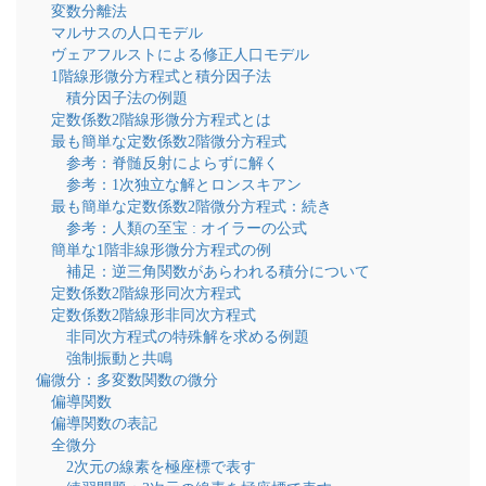
変数分離法
マルサスの人口モデル
ヴェアフルストによる修正人口モデル
1階線形微分方程式と積分因子法
積分因子法の例題
定数係数2階線形微分方程式とは
最も簡単な定数係数2階微分方程式
参考：脊髄反射によらずに解く
参考：1次独立な解とロンスキアン
最も簡単な定数係数2階微分方程式：続き
参考：人類の至宝 : オイラーの公式
簡単な1階非線形微分方程式の例
補足：逆三角関数があらわれる積分について
定数係数2階線形同次方程式
定数係数2階線形非同次方程式
非同次方程式の特殊解を求める例題
強制振動と共鳴
偏微分：多変数関数の微分
偏導関数
偏導関数の表記
全微分
2次元の線素を極座標で表す