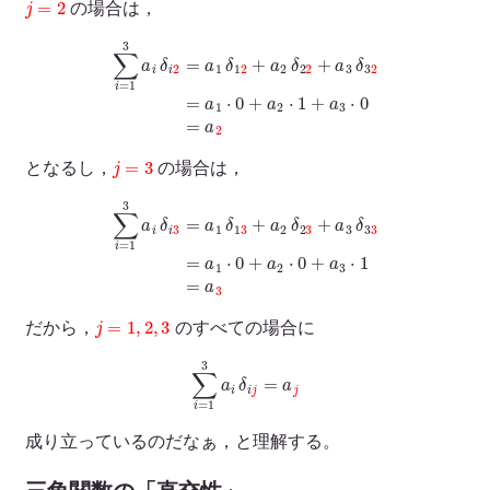
の場合は，
∑
i
=
1
3
a
i
δ
i
2
=
a
1
δ
1
2
+
a
2
δ
2
2
+
a
3
δ
3
2
=
a
1
⋅
0
+
a
2
⋅
1
+
a
3
⋅
0
=
a
2
j
=
3
となるし，
の場合は，
∑
i
=
1
3
a
i
δ
i
3
=
a
1
δ
1
3
+
a
2
δ
2
3
+
a
3
δ
3
3
=
a
1
⋅
0
+
a
2
⋅
0
+
a
3
⋅
1
=
a
3
j
=
1
,
2
,
3
だから，
のすべての場合に
∑
i
=
1
3
a
i
δ
i
j
=
a
j
成り立っているのだなぁ，と理解する。