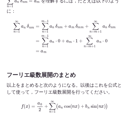
を理解するには，たとえば以下のよう
に：
∑
n
=
δ
1
n
∞
m
a
n
=
δ
∑
n
n
m
=
=
1
∑
m
n
−
=
1
1
a
m
n
⋅
−
0
1
+
a
a
n
m
δ
⋅
n
1
m
+
+
∑
a
n
m
=
δ
m
m
+
m
1
∞
+
∑
a
n
n
⋅
=
0
m
=
a
+
m
1
∞
a
n
フーリエ級数展開のまとめ
以上をまとめると次のようになる。以後はこれを公式と
して使って，フーリエ級数展開を行ってください。
f
(
x
)
=
a
0
2
+
∑
n
=
1
∞
(
a
n
cos
(
n
x
)
+
b
n
sin
(
n
x
)
)