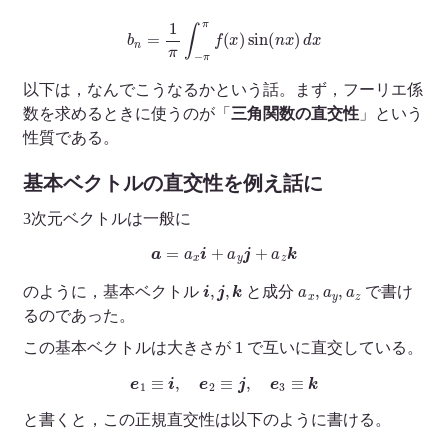
b
n
=
1
π
∫
−
π
π
f
(
x
)
sin
(
n
x
)
d
x
以下は，なんでこうなるかという話。まず，フーリエ係
数を求めるときに使うのが「
三角関数の直交性
」という
性質である。
基本ベクトルの直交性を例え話に
3次元ベクトルは一般に
a
=
a
x
i
+
a
y
j
+
a
z
k
i
,
j
,
k
a
x
,
a
y
,
a
z
のように，基本ベクトル
と成分
で書け
るのであった。
1
この基本ベクトルは大きさが
で互いに直交している。
e
1
≡
i
,
e
2
≡
j
,
e
3
≡
k
と書くと，この正規直交性は以下のように書ける。