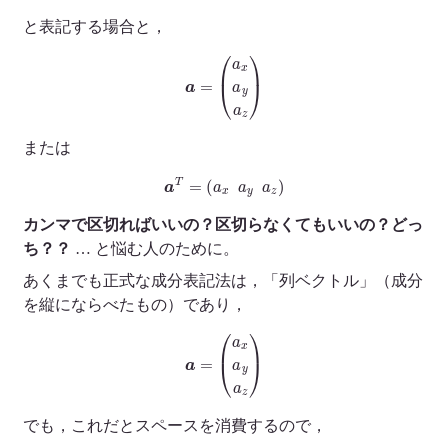
と表記する場合と，
a
=
(
a
x
a
y
a
z
)
または
a
T
=
(
a
x
a
y
a
z
)
カンマで区切ればいいの？区切らなくてもいいの？どっ
ち？？
… と悩む人のために。
あくまでも正式な成分表記法は，「列ベクトル」（成分
を縦にならべたもの）であり，
a
=
(
a
x
a
y
a
z
)
でも，これだとスペースを消費するので，