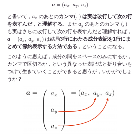
a
=
(
a
x
,
a
y
,
a
z
)
(
,
)
a
x
と書いて，
のあとの
カンマ
は実は改行して次の行
a
y
(
,
)
を表すんだ，と理解する
。また
のあとのカンマ
も実はさらに改行して次の行を表すんだと理解すれば，
a
=
(
a
x
,
a
y
,
a
z
)
は結局
3行にわたる成分表記を1行にま
とめて節約表示する方法である
，ということになる。
このように思えば，成分の間をスペースのみにするか，
カンマで区切るか，という異なった表記法と折り合いを
つけて生きていくことができると思うが，いかがでしょ
うか？