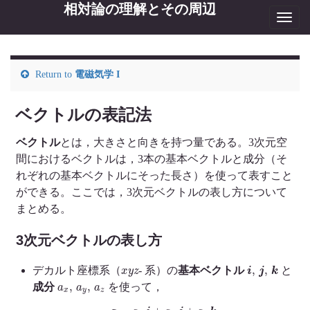
相対論の理解とその周辺
Toggl
navig
Return to
電磁気学 I
ベクトルの表記法
ベクトル
とは，大きさと向きを持つ量である。3次元空
間におけるベクトルは，3本の基本ベクトルと成分（そ
れぞれの基本ベクトルにそった長さ）を使って表すこと
ができる。ここでは，3次元ベクトルの表し方について
まとめる。
3次元ベクトルの表し方
x
y
z
i
,
j
,
k
デカルト座標系（
- 系）の
基本ベクトル
と
a
x
,
a
y
,
a
z
成分
を使って，
a
=
a
x
i
+
a
y
j
+
a
z
k