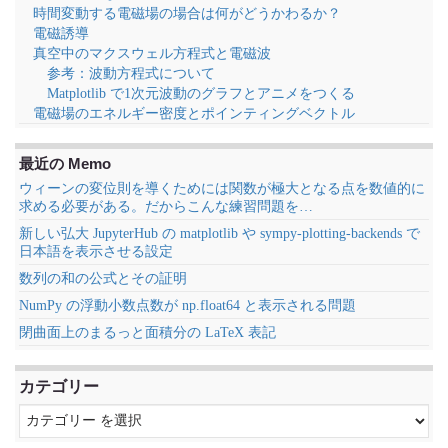
時間変動する電磁場の場合は何がどうかわるか？
電磁誘導
真空中のマクスウェル方程式と電磁波
参考：波動方程式について
Matplotlib で1次元波動のグラフとアニメをつくる
電磁場のエネルギー密度とポインティングベクトル
最近の Memo
ウィーンの変位則を導くためには関数が極大となる点を数値的に
求める必要がある。だからこんな練習問題を…
新しい弘大 JupyterHub の matplotlib や sympy-plotting-backends で
日本語を表示させる設定
数列の和の公式とその証明
NumPy の浮動小数点数が np.float64 と表示される問題
閉曲面上のまるっと面積分の LaTeX 表記
カテゴリー