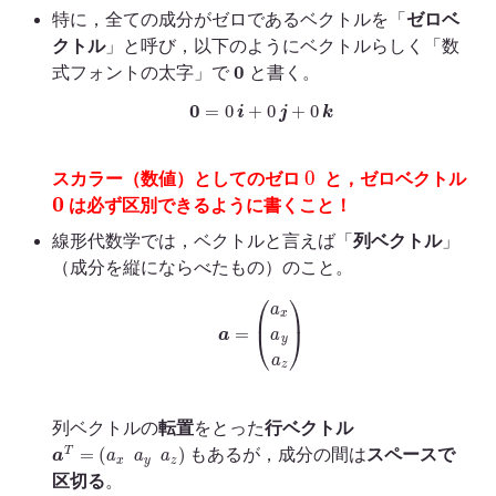
特に，全ての成分がゼロであるベクトルを「
ゼロベ
クトル
」と呼び，以下のようにベクトルらしく「数
0
式フォントの太字」で
と書く。
0
=
0
i
+
0
j
+
0
k
0
スカラー（数値）としてのゼロ
と，ゼロベクトル
0
は必ず区別できるように書くこと！
線形代数学では，ベクトルと言えば「
列ベクトル
」
（成分を縦にならべたもの）のこと。
a
=
(
a
x
a
y
a
z
)
列ベクトルの
転置
をとった
行ベクトル
a
T
=
(
a
x
a
y
a
z
)
もあるが，成分の間は
スペースで
区切る
。