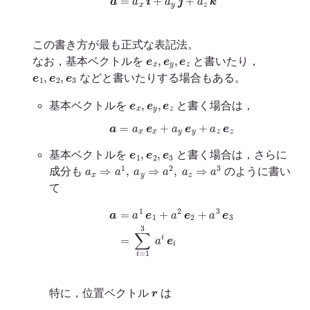
この書き方が最も正式な表記法。
e
x
,
e
y
,
e
z
なお，基本ベクトルを
と書いたり，
e
1
,
e
2
,
e
3
などと書いたりする場合もある。
e
x
,
e
y
,
e
z
基本ベクトルを
と書く場合は，
a
=
a
x
e
x
+
a
y
e
y
+
a
z
e
z
e
1
,
e
2
,
e
3
基本ベクトルを
と書く場合は，さらに
a
x
⇒
a
1
,
a
y
⇒
a
2
,
a
z
⇒
a
3
成分も
のように書い
て
a
=
a
1
e
1
+
a
2
e
2
+
a
3
e
3
=
∑
i
=
1
3
a
i
e
i
r
特に，位置ベクトル
は