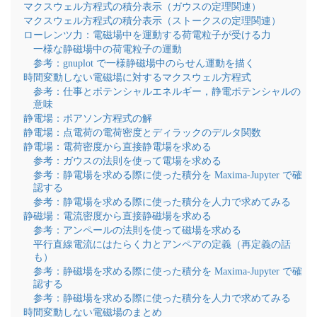
マクスウェル方程式の積分表示（ガウスの定理関連）
マクスウェル方程式の積分表示（ストークスの定理関連）
ローレンツ力：電磁場中を運動する荷電粒子が受ける力
一様な静磁場中の荷電粒子の運動
参考：gnuplot で一様静磁場中のらせん運動を描く
時間変動しない電磁場に対するマクスウェル方程式
参考：仕事とポテンシャルエネルギー，静電ポテンシャルの
意味
静電場：ポアソン方程式の解
静電場：点電荷の電荷密度とディラックのデルタ関数
静電場：電荷密度から直接静電場を求める
参考：ガウスの法則を使って電場を求める
参考：静電場を求める際に使った積分を Maxima-Jupyter で確
認する
参考：静電場を求める際に使った積分を人力で求めてみる
静磁場：電流密度から直接静磁場を求める
参考：アンペールの法則を使って磁場を求める
平行直線電流にはたらく力とアンペアの定義（再定義の話
も）
参考：静磁場を求める際に使った積分を Maxima-Jupyter で確
認する
参考：静磁場を求める際に使った積分を人力で求めてみる
時間変動しない電磁場のまとめ