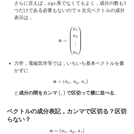
x
y
z
さらに言えば，
-系でなくてもよく，成分の数も3
n
つだけである必要もないので
次元ベクトルの成分
表示は，
a
=
(
a
1
a
2
⋮
a
n
)
力学，電磁気学等では，いちいち基本ベクトルを書
かずに
a
=
(
a
x
,
a
y
,
a
z
)
(
,
)
と
成分の間をカンマ
で区切って横に並べる
。
ベクトルの成分表記，カンマで区切る？区切
らない？
a
=
(
a
x
,
a
y
,
a
z
)