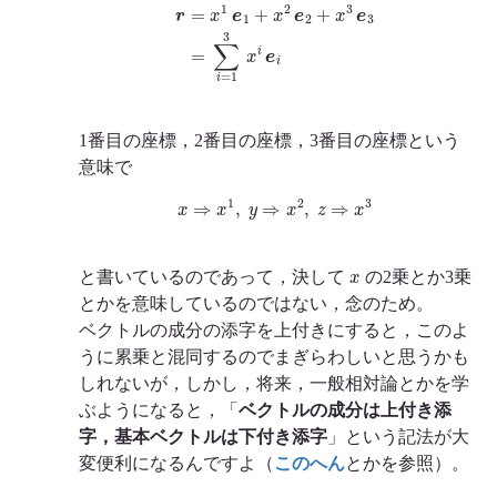
r
=
x
1
e
1
+
x
2
e
2
+
x
3
e
3
=
∑
i
=
1
3
x
i
e
i
1番目の座標，2番目の座標，3番目の座標という
意味で
x
⇒
x
1
,
y
⇒
x
2
,
z
⇒
x
3
x
と書いているのであって，決して
の2乗とか3乗
とかを意味しているのではない，念のため。
ベクトルの成分の添字を上付きにすると，このよ
うに累乗と混同するのでまぎらわしいと思うかも
しれないが，しかし，将来，一般相対論とかを学
ぶようになると，「
ベクトルの成分は上付き添
字，基本ベクトルは下付き添字
」という記法が大
変便利になるんですよ（
このへん
とかを参照）。