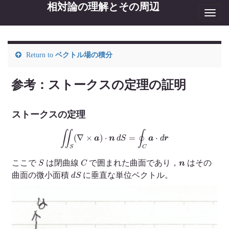
相対論の理解とその周辺
Toggl
navig
Return to
ベクトル場の積分
参考：ストークスの定理の証明
ストークスの定理
∬
S
(
∇
×
a
)
⋅
n
d
S
=
∮
C
a
⋅
d
r
S
C
n
ここで
は閉曲線
で囲まれた曲面であり，
はその
d
S
曲面の微小面積
に垂直な単位ベクトル。