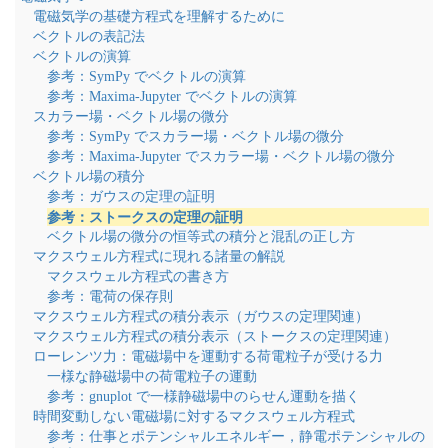
電磁気学の基礎方程式を理解するために
ベクトルの表記法
ベクトルの演算
参考：SymPy でベクトルの演算
参考：Maxima-Jupyter でベクトルの演算
スカラー場・ベクトル場の微分
参考：SymPy でスカラー場・ベクトル場の微分
参考：Maxima-Jupyter でスカラー場・ベクトル場の微分
ベクトル場の積分
参考：ガウスの定理の証明
参考：ストークスの定理の証明
ベクトル場の微分の恒等式の積分と混乱の正し方
マクスウェル方程式に現れる諸量の解説
マクスウェル方程式の書き方
参考：電荷の保存則
マクスウェル方程式の積分表示（ガウスの定理関連）
マクスウェル方程式の積分表示（ストークスの定理関連）
ローレンツ力：電磁場中を運動する荷電粒子が受ける力
一様な静磁場中の荷電粒子の運動
参考：gnuplot で一様静磁場中のらせん運動を描く
時間変動しない電磁場に対するマクスウェル方程式
参考：仕事とポテンシャルエネルギー，静電ポテンシャルの