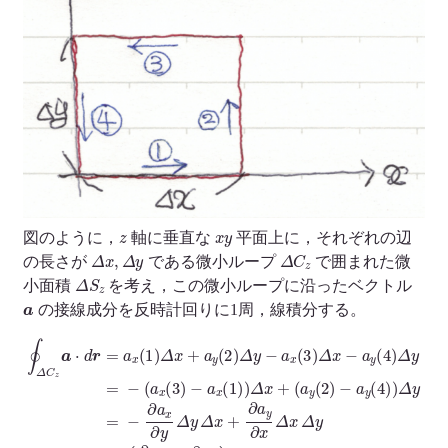
z
x
y
図のように，
軸に垂直な
平面上に，それぞれの辺
Δ
x
,
Δ
y
Δ
C
z
の長さが
である微小ループ
で囲まれた微
Δ
S
z
小面積
を考え，この微小ループに沿ったベクトル
a
の接線成分を反時計回りに1周，線積分する。
∮
(
Δ
∂
(
C
a
a
y
z
y
∂
a
(
x
⋅
2
d
−
)
r
−
∂
=
a
a
a
y
x
x
(
∂
(
4
y
1
)
)
)
)
Δ
Δ
(
Δ
a
x
x
y
x
Δ
+
=
(
y
3
a
−
=
y
)
∂
−
(
(
a
2
∇
a
x
)
x
×
∂
Δ
(
y
a
1
y
)
Δ
)
−
z
)
y
Δ
a
Δ
Δ
x
x
x
x
(
Δ
+
3
+
y
)
∂
Δ
=
a
(
x
y
∇
−
∂
×
a
x
a
y
Δ
)
(
x
⋅
4
n
Δ
)
z
Δ
y
Δ
y
=
S
=
z
−