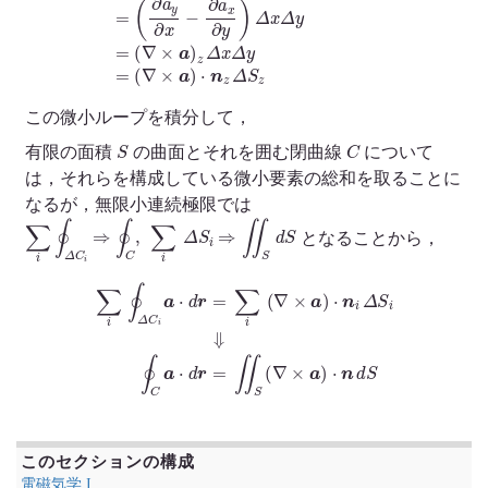
この微小ループを積分して，
S
C
有限の面積
の曲面とそれを囲む閉曲線
について
は，それらを構成している微小要素の総和を取ることに
なるが，無限小連続極限では
∑
i
∮
Δ
C
i
⇒
∮
C
,
∑
i
Δ
S
i
⇒
∬
S
d
S
となることから，
∑
i
∮
Δ
C
i
a
⋅
d
r
=
∑
i
(
∇
×
a
)
⋅
n
i
Δ
S
i
⇓
∮
C
a
⋅
d
r
=
∬
S
(
∇
×
a
)
⋅
n
d
S
このセクションの構成
電磁気学 I