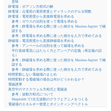
意味
静電場：ポアソン方程式の解
静電場：点電荷の電荷密度とディラックのデルタ関数
静電場：電荷密度から直接静電場を求める
参考：ガウスの法則を使って電場を求める
参考：静電場を求める際に使った積分を Maxima-Jupyter で確
認する
参考：静電場を求める際に使った積分を人力で求めてみる
静磁場：電流密度から直接静磁場を求める
参考：アンペールの法則を使って磁場を求める
平行直線電流にはたらく力とアンペアの定義（再定義の話
も）
参考：静磁場を求める際に使った積分を Maxima-Jupyter で確
認する
参考：静磁場を求める際に使った積分を人力で求めてみる
時間変動しない電磁場のまとめ
時間変動する電磁場の場合は何がどうかわるか？
電磁誘導
真空中のマクスウェル方程式と電磁波
参考：波動方程式について
Matplotlib で1次元波動のグラフとアニメをつくる
電磁場のエネルギー密度とポインティングベクトル