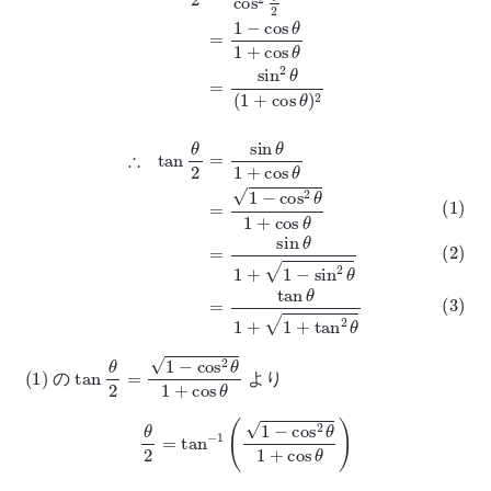
(
1
)
tan
θ
2
=
1
−
cos
2
θ
1
+
cos
θ
の
より
θ
2
=
tan
−
1
(
1
−
cos
2
θ
1
+
cos
θ
)