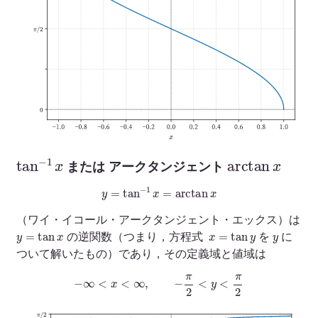
tan
−
1
x
arctan
x
または アークタンジェント
y
=
tan
−
1
x
=
arctan
x
（ワイ・イコール・アークタンジェント・エックス）は
y
=
tan
x
x
=
tan
y
y
の逆関数（つまり，方程式
を
に
ついて解いたもの）であり，その定義域と値域は
−
∞
<
x
<
∞
,
−
π
2
<
y
<
π
2