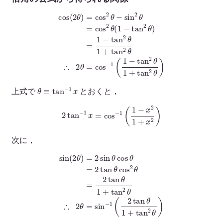
cos
(
2
θ
)
=
cos
2
∴
θ
−
2
sin
θ
=
2
cos
θ
=
cos
−
1
(
2
1
θ
−
(
tan
1
−
tan
2
θ
1
2
+
θ
tan
)
=
1
2
−
θ
tan
)
2
θ
1
+
tan
2
θ
θ
≡
tan
−
1
x
上式で
とおくと，
2
tan
−
1
x
=
cos
−
1
(
1
−
x
2
1
+
x
2
)
次に，
sin
(
2
θ
)
=
2
sin
θ
cos
θ
=
−
2
1
tan
(
2
tan
θ
cos
θ
1
2
+
θ
tan
=
2
tan
2
θ
)
θ
1
+
tan
2
θ
∴
2
θ
=
sin