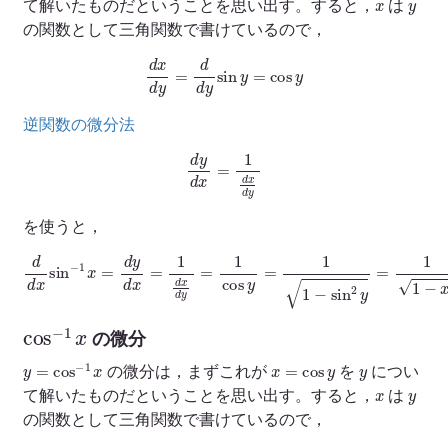
て解いたものだということを思い出す。すると，
は
の関数として三角関数で書けているので，
d
x
d
y
=
d
d
y
sin
y
=
cos
y
逆関数の微分法
d
y
d
x
=
1
d
x
d
y
を使うと，
d
d
x
sin
−
1
x
=
d
y
d
x
=
1
d
x
d
y
=
1
cos
y
=
1
1
−
sin
2
y
=
1
1
−
x
2
cos
−
1
x
の微分
y
=
cos
−
1
x
x
=
cos
y
y
の微分は，まずこれが
を
につい
x
y
て解いたものだということを思い出す。すると，
は
の関数として三角関数で書けているので，