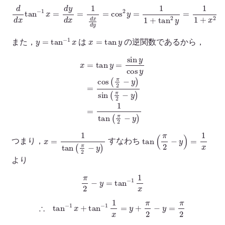
d
d
x
tan
−
1
x
=
d
y
d
x
=
1
d
x
d
y
=
cos
2
y
=
1
1
+
tan
2
y
=
1
1
+
x
2
y
=
tan
−
1
x
x
=
tan
y
また，
は
の逆関数であるから，
x
=
tan
y
=
sin
y
cos
y
=
cos
(
π
2
−
y
)
sin
(
π
2
−
y
)
=
1
tan
(
π
2
−
y
)
x
=
1
tan
(
π
2
−
y
)
tan
(
π
2
−
y
)
=
1
x
つまり，
すなわち
より
π
2
−
y
=
tan
−
1
1
x
∴
tan
−
1
x
+
tan
−
1
1
x
=
y
+
π
2
−
y
=
π
2