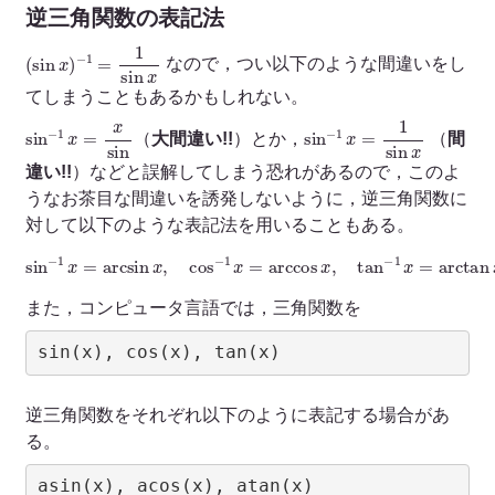
逆三角関数の表記法
(
sin
x
)
−
1
=
1
sin
x
なので，つい以下のような間違いをし
てしまうこともあるかもしれない。
sin
−
1
x
=
x
sin
sin
−
1
x
=
1
sin
x
（
大間違い!!
）とか，
（
間
違い!!
）などと誤解してしまう恐れがあるので，このよ
うなお茶目な間違いを誘発しないように，逆三角関数に
対して以下のような表記法を用いることもある。
sin
−
1
x
=
arcsin
x
,
cos
−
1
x
=
arccos
x
,
tan
−
1
x
=
arctan
x
また，コンピュータ言語では，三角関数を
sin(x), cos(x), tan(x)
逆三角関数をそれぞれ以下のように表記する場合があ
る。
asin(x), acos(x), atan(x)