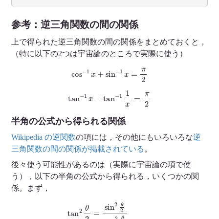
参考：逆三角関数の間の関係
上で得られた逆三角関数の間の関係をまとめておくと，
（特に以下の2つは宇宙論のところで実際に使う）
cos
−
1
x
+
sin
−
1
x
=
π
2
tan
−
1
x
+
tan
−
1
1
x
=
π
2
半角の公式から得られる関係
Wikipedia の逆関数
の項には，その他にもいろいろな
逆
三角関数の間の関係が掲載されている
。
後々使う可能性があるのは（実際に宇宙論の項で使
う），以下の半角の公式から得られる，いくつかの関
係。まず，
∴
tan
tan
2
θ
2
θ
=
2
=
sin
sin
2
θ
θ
2
1
cos
+
sin
cos
2
2
θ
θ
θ
(3)
2
(1)
=
=
1
=
tan
−
1
cos
−
θ
cos
1
θ
+
1
2
1
+
θ
+
cos
1
tan
+
cos
θ
2
=
θ
sin
θ
(2)
2
θ
=
(
sin
1
+
cos
θ
1
+
θ
1
)
−
2