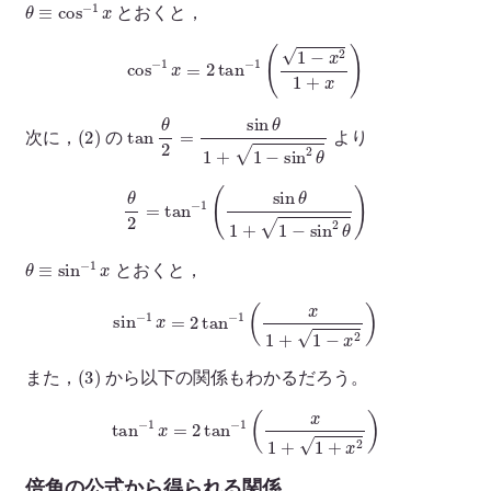
θ
≡
cos
−
1
x
とおくと，
cos
−
1
x
=
2
tan
−
1
(
1
−
x
2
1
+
x
)
(
2
)
tan
θ
2
=
sin
θ
1
+
1
−
sin
2
θ
次に，
の
より
θ
2
=
tan
−
1
(
sin
θ
1
+
1
−
sin
2
θ
)
θ
≡
sin
−
1
x
とおくと，
sin
−
1
x
=
2
tan
−
1
(
x
1
+
1
−
x
2
)
(
3
)
また，
から以下の関係もわかるだろう。
tan
−
1
x
=
2
tan
−
1
(
x
1
+
1
+
x
2
)
倍角の公式から得られる関係