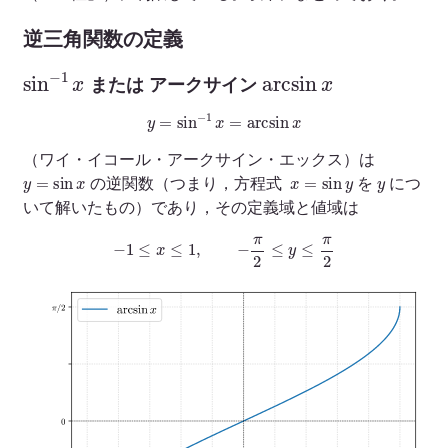
逆三角関数の定義
sin
−
1
x
arcsin
x
または アークサイン
y
=
sin
−
1
x
=
arcsin
x
（ワイ・イコール・アークサイン・エックス）は
y
=
sin
x
x
=
sin
y
y
の逆関数（つまり，方程式
を
につ
いて解いたもの）であり，その定義域と値域は
−
1
≤
x
≤
1
,
−
π
2
≤
y
≤
π
2