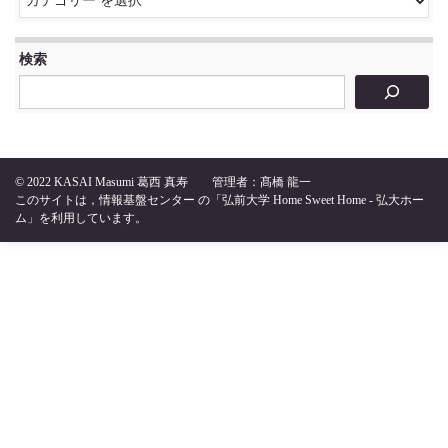
検索
© 2022
KASAI Masumi 葛西 真寿
管理者：髙橋 龍一
このサイトは，
情報基盤センター
の
「弘前大学 Home Sweet Home - 弘大ホー
ム」
を利用しています。