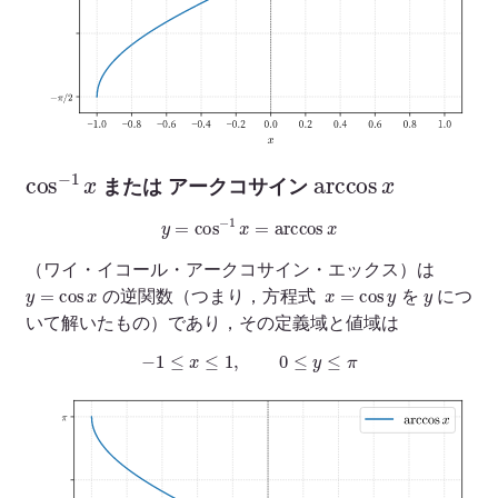
cos
−
1
x
arccos
x
または アークコサイン
y
=
cos
−
1
x
=
arccos
x
（ワイ・イコール・アークコサイン・エックス）は
y
=
cos
x
x
=
cos
y
y
の逆関数（つまり，方程式
を
につ
いて解いたもの）であり，その定義域と値域は
−
1
≤
x
≤
1
,
0
≤
y
≤
π