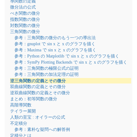
導関数の定義
微分法の公式
べき関数の微分
指数関数の微分
対数関数の微分
三角関数の微分
参考：三角関数の微分のもう一つの導出法
参考：gnuplot で sin x と x のグラフを描く
参考：Maxima で sin x と x のグラフを描く
参考：Python の Matplotlib で sin x と x のグラフを描く
参考：SymPy Plotting Backends で sin x と x のグラフを描く
参考：三角関数の極限公式の証明
参考：三角関数の加法定理の証明
逆三角関数の定義とその微分
双曲線関数の定義とその微分
逆双曲線関数の定義とその微分
まとめ：初等関数の微分
高階導関数
テイラー展開
人類の至宝 : オイラーの公式
不定積分
参考：素朴な疑問への解答例
定積分とは