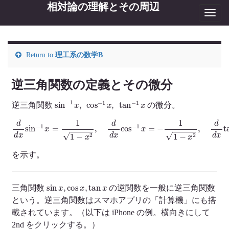
相対論の理解とその周辺
Toggl
navig
Return to
理工系の数学B
逆三角関数の定義とその微分
sin
−
1
x
,
cos
−
1
x
,
tan
−
1
x
逆三角関数
の微分。
d
d
x
sin
−
1
x
=
1
1
−
x
2
,
d
d
x
cos
−
x
1
2
x
=
−
1
1
−
x
2
,
d
d
x
tan
−
1
x
=
1
1
+
を示す。
sin
x
,
cos
x
,
tan
x
三角関数
の逆関数を一般に逆三角関数
という。逆三角関数はスマホアプリの「計算機」にも搭
載されています。（以下は iPhone の例。横向きにして
2nd をクリックする。）