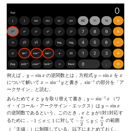
y
=
sin
x
y
=
sin
x
x
例えば，
の逆関数とは，方程式
を
x
=
sin
−
1
y
sin
−
1
について解いて
と書き，
の部分を「ア
ークサイン」と読む。
x
y
y
=
sin
−
1
x
あらためて
と
を取り替えて書き，
（ワ
y
=
sin
x
イ・イコール・アークサイン・エックス）は
x
y
の逆関数であるという。このとき，
と
が1対1対応す
−
1
≤
x
≤
1
−
π
2
≤
y
≤
π
2
るために，
に対して
の範囲
（「主値」）に制限している。以下にまとめておく。