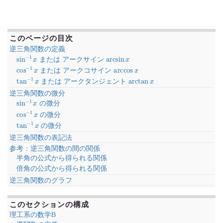
このページの目次
逆三角関数の定義
sin
−
1
x
arcsin
x
または アークサイン
cos
−
1
x
arccos
x
または アークコサイン
tan
−
1
x
arctan
x
または アークタンジェント
逆三角関数の微分
sin
−
1
x
の微分
cos
−
1
x
の微分
tan
−
1
x
の微分
逆三角関数の表記法
参考：逆三角関数の間の関係
半角の公式から得られる関係
倍角の公式から得られる関係
逆三角関数のグラフ
このセクションの構成
理工系の数学B