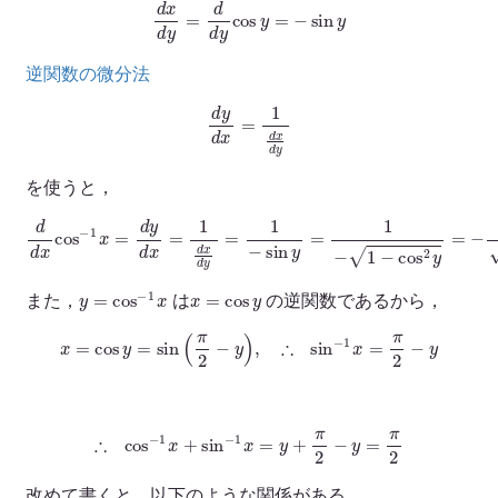
d
x
d
y
=
d
d
y
cos
y
=
−
sin
y
逆関数の微分法
d
y
d
x
=
1
d
x
d
y
を使うと，
d
d
x
cos
−
1
x
=
d
y
d
x
=
1
d
x
d
y
=
1
−
sin
y
=
1
−
1
−
cos
2
y
=
−
1
1
−
x
2
y
=
cos
−
1
x
x
=
cos
y
また，
は
の逆関数であるから，
x
=
cos
y
=
sin
(
π
2
−
y
)
,
∴
sin
−
1
x
=
π
2
−
y
∴
cos
−
1
x
+
sin
−
1
x
=
y
+
π
2
−
y
=
π
2
改めて書くと，以下のような関係がある。