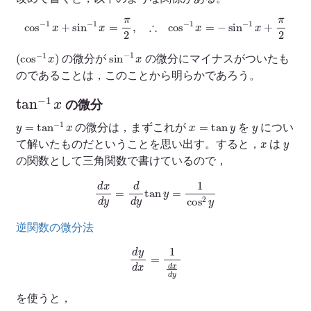
cos
−
1
x
+
sin
−
1
x
=
π
2
,
∴
cos
−
1
x
=
−
sin
−
1
x
+
π
2
(
cos
−
1
x
)
sin
−
1
x
の微分が
の微分にマイナスがついたも
のであることは，このことから明らかであろう。
tan
−
1
x
の微分
y
=
tan
−
1
x
x
=
tan
y
y
の微分は，まずこれが
を
につい
x
y
て解いたものだということを思い出す。すると，
は
の関数として三角関数で書けているので，
d
x
d
y
=
d
d
y
tan
y
=
1
cos
2
y
逆関数の微分法
d
y
d
x
=
1
d
x
d
y
を使うと，