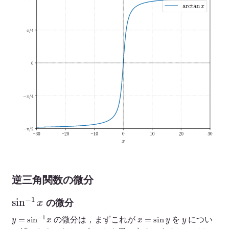
逆三角関数の微分
sin
−
1
x
の微分
y
=
sin
−
1
x
x
=
sin
y
y
の微分は，まずこれが
を
につい
x
y