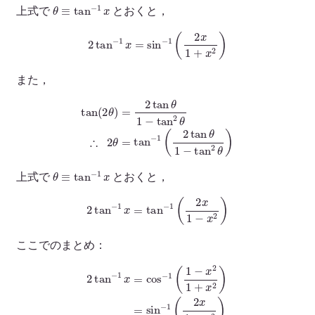
θ
≡
tan
−
1
x
上式で
とおくと，
2
tan
−
1
x
=
sin
−
1
(
2
x
1
+
x
2
)
また，
tan
(
2
θ
)
=
2
tan
θ
1
−
tan
2
θ
∴
2
θ
=
tan
−
1
(
2
tan
θ
1
−
tan
2
θ
)
θ
≡
tan
−
1
x
上式で
とおくと，
2
tan
−
1
x
=
tan
−
1
(
2
x
1
−
x
2
)
ここでのまとめ：
2
tan
−
1
x
=
cos
−
1
(
1
−
x
2
1
+
x
−
2
)
x
=
2
sin
)
−
1
(
2
x
1
+
x
2
)
=
tan
−
1
(
2
x
1