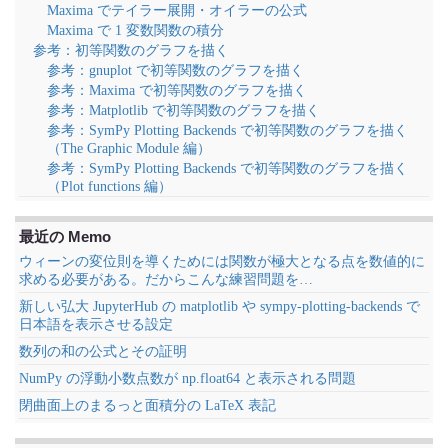
Maxima でテイラー展開・オイラーの公式
Maxima で 1 変数関数の積分
参考：初等関数のグラフを描く
参考：gnuplot で初等関数のグラフを描く
参考：Maxima で初等関数のグラフを描く
参考：Matplotlib で初等関数のグラフを描く
参考：SymPy Plotting Backends で初等関数のグラフを描く
（The Graphic Module 編）
参考：SymPy Plotting Backends で初等関数のグラフを描く
（Plot functions 編）
最近の Memo
ウィーンの変位則を導くためには関数が極大となる点を数値的に
求める必要がある。だからこんな練習問題を…
新しい弘大 JupyterHub の matplotlib や sympy-plotting-backends で
日本語を表示させる設定
数列の和の公式とその証明
NumPy の浮動小数点数が np.float64 と表示される問題
閉曲面上のまるっと面積分の LaTeX 表記