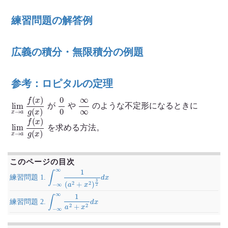
練習問題の解答例
広義の積分・無限積分の例題
参考：ロピタルの定理
lim
x
→
a
f
(
x
)
g
0
(
x
0
)
∞
∞
が
や
のような不定形になるときに
lim
x
→
a
f
(
x
)
g
(
x
)
を求める方法。
このページの目次
∫
−
∞
∞
1
(
a
2
+
x
2
)
3
2
d
x
練習問題 1.
∫
−
∞
∞
1
a
2
+
x
2
d
x
練習問題 2.