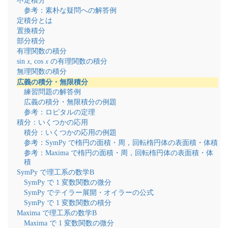
不定積分
参考：素朴な疑問への解答例
定積分とは
置換積分
部分積分
有理関数の積分
sin 𝑥, cos 𝑥 の有理関数の積分
無理関数の積分
広義の積分・無限積分
練習問題の解答例
広義の積分・無限積分の例題
参考：ロピタルの定理
積分：いくつかの応用
積分：いくつかの応用の例題
参考：SymPy で楕円の面積・周，回転楕円体の表面積・体積
参考：Maxima で楕円の面積・周，回転楕円体の表面積・体
積
SymPy で理工系の数学B
SymPy で 1 変数関数の微分
SymPy でテイラー展開・オイラーの公式
SymPy で 1 変数関数の積分
Maxima で理工系の数学B
Maxima で 1 変数関数の微分