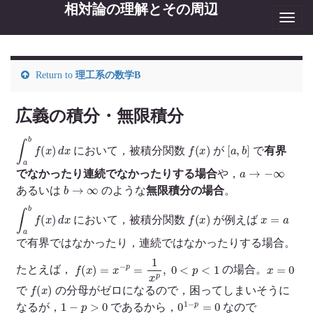
相対論の理解とその周辺
Toggl
navig
Return to
理工系の数学B
広義の積分・無限積分
∫
a
b
f
(
x
)
d
x
f
(
x
)
[
a
,
b
]
において，被積分関数
が
で
有界
a
→
−
∞
でなかったり連続でなかったりする場合
や，
b
→
∞
あるいは
のような
無限積分の場合
。
∫
a
b
f
(
x
)
d
x
f
(
x
)
x
=
a
において，被積分関数
が例えば
で有界ではなかったり，連続ではなかったりする場合。
f
(
x
)
=
x
−
p
=
1
x
p
,
0
<
p
<
1
x
=
0
たとえば，
の場合。
f
(
x
)
で
の分母がゼロになるので，困ってしまいそうに
1
−
p
>
0
0
1
−
p
=
0
なるが，
であるから，
なので