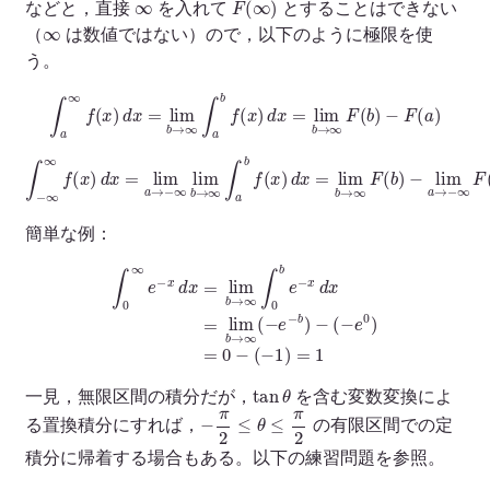
などと，直接
を入れて
とすることはできない
∞
（
は数値ではない）ので，以下のように極限を使
う。
∫
a
∞
f
(
x
)
d
x
=
lim
b
→
∞
∫
a
b
f
(
x
)
d
x
=
lim
b
→
∞
F
(
b
)
−
F
(
a
)
∫
−
∞
∞
f
(
x
)
d
x
=
lim
a
→
−
−
∞
lim
lim
a
→
b
→
−
∞
∞
F
∫
a
(
a
b
)
f
(
x
)
d
x
=
lim
b
→
∞
F
(
b
)
簡単な例：
∫
0
∞
e
−
x
d
x
=
lim
b
(
→
−
e
∞
0
∫
)
0
=
b
0
e
−
−
(
x
−
d
1
x
)
=
=
lim
1
b
→
∞
(
−
e
−
b
)
−
tan
θ
一見，無限区間の積分だが，
を含む変数変換によ
−
π
2
≤
θ
≤
π
2
る置換積分にすれば，
の有限区間での定
積分に帰着する場合もある。以下の練習問題を参照。