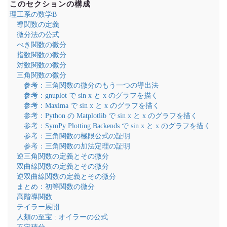
このセクションの構成
理工系の数学B
導関数の定義
微分法の公式
べき関数の微分
指数関数の微分
対数関数の微分
三角関数の微分
参考：三角関数の微分のもう一つの導出法
参考：gnuplot で sin x と x のグラフを描く
参考：Maxima で sin x と x のグラフを描く
参考：Python の Matplotlib で sin x と x のグラフを描く
参考：SymPy Plotting Backends で sin x と x のグラフを描く
参考：三角関数の極限公式の証明
参考：三角関数の加法定理の証明
逆三角関数の定義とその微分
双曲線関数の定義とその微分
逆双曲線関数の定義とその微分
まとめ：初等関数の微分
高階導関数
テイラー展開
人類の至宝 : オイラーの公式