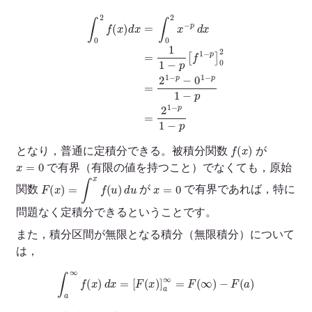
∫
0
2
f
(
x
)
d
x
=
∫
0
2
x
−
p
d
x
=
1
1
1
−
−
p
p
[
f
1
1
−
−
p
p
]
0
2
=
2
1
−
p
−
0
1
−
p
1
−
p
=
2
f
(
x
)
となり，普通に定積分できる。被積分関数
が
x
=
0
で有界（有限の値を持つこと）でなくても，原始
F
(
x
)
=
∫
x
f
(
u
)
d
u
x
=
0
関数
が
で有界であれば，特に
問題なく定積分できるということです。
また，積分区間が無限となる積分（無限積分）について
は，
∫
a
∞
f
(
x
)
d
x
=
[
F
(
x
)
]
a
∞
=
F
(
∞
)
−
F
(
a
)
∞
F
(
∞
)