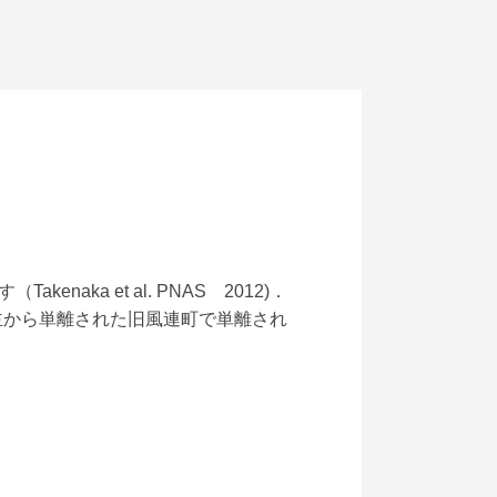
aka et al. PNAS 2012)．
主から単離された旧風連町で単離され