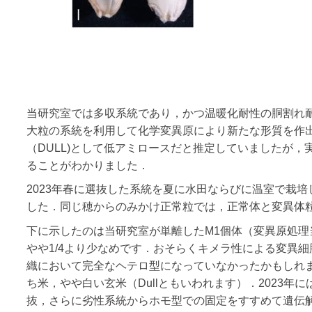
当研究室では多収系統であり，かつ温暖化耐性の胴割れ
大粒の系統を利用して化学変異原により新たな形質を作
（DULL)として低アミロースだと推定していましたが
ることがわかりました．
2023年春に選抜した系統を夏に水田ならびに温室で栽
した．同じ穂からのみかけ正常粒では，正常体と変異体
下に示したのは当研究室が単離したM1個体（変異原処理
やや1/4より少なめです．おそらくキメラ性による変異
織において完全なヘテロ型になっていなかったかもしれ
ち米，やや白い玄米（Dullともいわれます）．2023年
抜，さらに劣性系統からホモ型での固定をすすめて遺伝