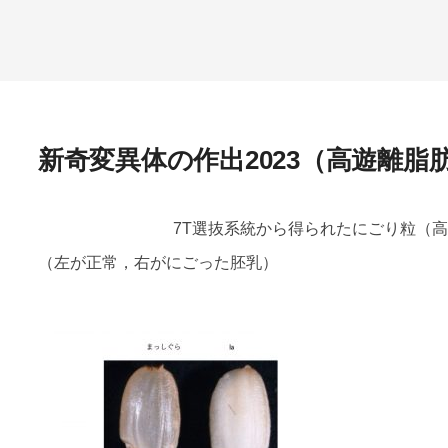
新奇変異体の作出2023（高遊離脂
7T選抜系統から得られたにごり粒（
（左が正常，右がにごった胚乳）