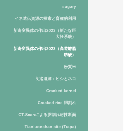
sugary
イネ遺伝資源の探索と育種的利用
新奇変異体の作出2023（新たな巨
大胚系統）
新奇変異体の作出2023（高遊離脂
肪酸）
粉質米
良渚遺跡：ヒシとネコ
Cracked kernel
Cracked rice 胴割れ
CT-Scanによる胴割れ耐性断面
Tianluonshan site (Trapa)