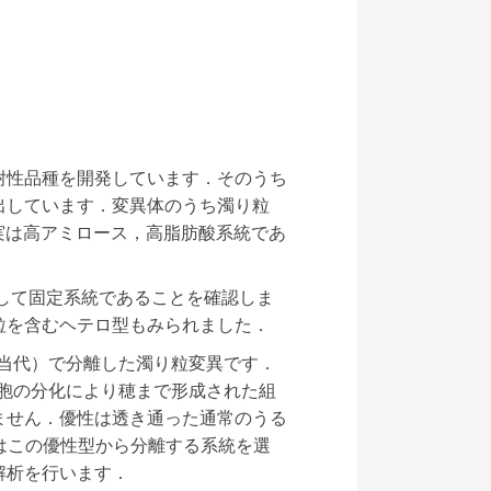
耐性品種を開発しています．そのうち
出しています．変異体のうち濁り粒
，実は高アミロース，高脂肪酸系統であ
培して固定系統であることを確認しま
粒を含むヘテロ型もみられました．
当代）で分離した濁り粒変異です．
細胞の分化により穂まで形成された組
ません．優性は透き通った通常のうる
にはこの優性型から分離する系統を選
解析を行います．