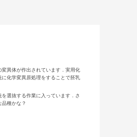
の変異体が作出されています．実用化
統に化学変異原処理をすることで胚乳
統を選抜する作業に入っています．さ
な品種かな？