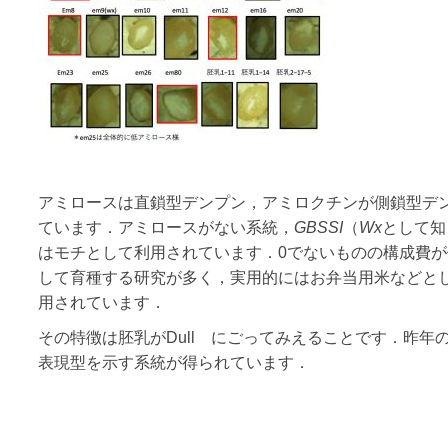
アミロースは直鎖型デンプン，アミロクチンが側鎖型デ
ています．アミロースがない系統，
GBSSI
（
Wx
として知
はモチとして利用されています．0でないものの構成費
して育種する研究が多く，実用的にはお弁当用米などと
用されています．
その特徴は胚乳がDull にごってみえることです．昨年の
表現型を示す系統が得られています．