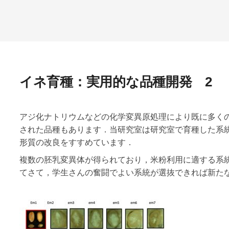
イネ育種：実用的な品種開発 2
アジ化ナトリウムなどの化学変異原処理により既に多く
された品種もあります．当研究室は研究室で育種した系
形質の改良をすすめています．
複数の胚乳変異体が得られており，米粉利用に適する系
てさて，学生さんの奮闘でよい系統が選抜できれば新た