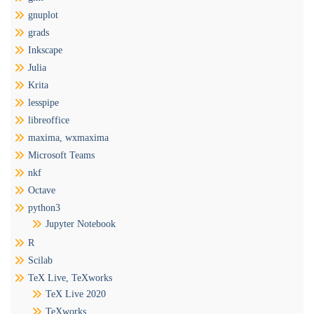
gnuplot
grads
Inkscape
Julia
Krita
lesspipe
libreoffice
maxima, wxmaxima
Microsoft Teams
nkf
Octave
python3
Jupyter Notebook
R
Scilab
TeX Live, TeXworks
TeX Live 2020
TeXworks