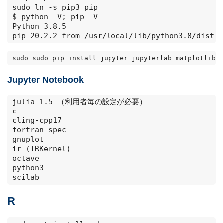
sudo ln -s pip3 pip

$ python -V; pip -V

Python 3.8.5

pip 20.2.2 from /usr/local/lib/python3.8/dist-p
sudo sudo pip install jupyter jupyterlab matplotlib 
Jupyter Notebook
julia-1.5 （利用者毎の設定が必要）

c

cling-cpp17 

fortran_spec 

gnuplot

ir (IRKernel)

octave 

python3

scilab
R