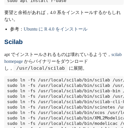
sudo apt install r-base
要望と余裕があれば，4.0 系をインストールするかもしれ
ない。
参考：
Ubuntu に R 4.0 をインストール
Scilab
apt でインストールされるものは壊れているようで，
scilab
homepage
からバイナリーをダウンロード
/usr/local/scilab
し，
に展開。
sudo ln -fs /usr/local/scilab/bin/scilab /usr/l
sudo ln -fs /usr/local/scilab/bin/scilab /usr/l
sudo ln -fs /usr/local/scilab/bin/scilab-bin /u
sudo ln -fs /usr/local/scilab/bin/scilab /usr/l
sudo ln -fs /usr/local/scilab/bin/scilab-cli-bi
sudo ln -fs /usr/local/scilab/bin/scinotes /usr
sudo ln -fs /usr/local/scilab/bin/xcos /usr/loc
sudo ln -fs /usr/local/scilab/bin/XML2Modelica 
sudo ln -fs /usr/local/scilab/bin/modelicac /us