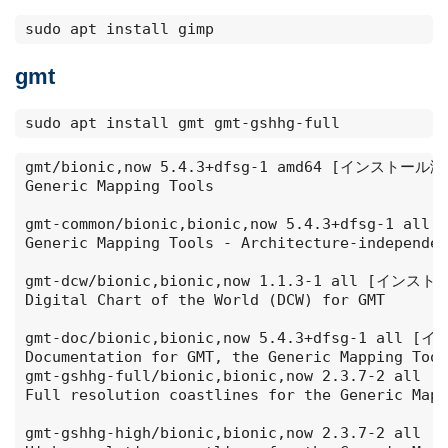
sudo apt install gimp
gmt
sudo apt install gmt gmt-gshhg-full
gmt/bionic,now 5.4.3+dfsg-1 amd64 [インストール済
Generic Mapping Tools

gmt-common/bionic,bionic,now 5.4.3+dfsg-1 
Generic Mapping Tools - Architecture-independen
gmt-dcw/bionic,bionic,now 1.1.3-1 all [イン
Digital Chart of the World (DCW) for GMT

gmt-doc/bionic,bionic,now 5.4.3+dfsg-1 all
Documentation for GMT, the Generic Mapping Tool
gmt-gshhg-full/bionic,bionic,now 2.3.7-2 al
Full resolution coastlines for the Generic Mapp
gmt-gshhg-high/bionic,bionic,now 2.3.7-2 a