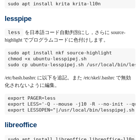
sudo apt install krita krita-l10n
lesspipe
less
を日本語コード自動判別にし，さらに source-
highlight でプログラムコードに色付けします。
sudo apt install nkf source-highlight

chmod +x ubuntu-lesspipej.sh

sudo cp ubuntu-lesspipej.sh /usr/local/bin/less
/etc/bash.bashrc に以下を追記。また /etc/skel/.bashrc で無効
化されないように編集。
export PAGER=less

export LESS='-Q --mouse -j10 -R --no-init --qui
export LESSOPEN="|/usr/local/bin/lesspipej.sh %
libreoffice
sudo apt install libreoffice libreoffice-l10n-j