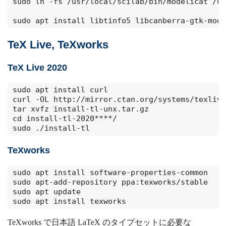
sudo ln -fs /usr/local/scilab/bin/modelicat /us
sudo apt install libtinfo5 libcanberra-gtk-modu
TeX Live, TeXworks
TeX Live 2020
sudo apt install curl

curl -OL http://mirror.ctan.org/systems/texlive
tar xvfz install-tl-unx.tar.gz

cd install-tl-2020****/

sudo ./install-tl
TeXworks
sudo apt install software-properties-common

sudo apt-add-repository ppa:texworks/stable

sudo apt update

sudo apt install texworks
TeXworks で日本語 LaTeX のタイプセットに必要な