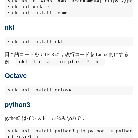
sudo sh -c 'echo "deb [arch=amd64] https://pack
sudo apt update

sudo apt install teams
nkf
sudo apt install nkf
日本語コードを UTF-8 に，改行コードを Linux 的にする
nkf -Lu -w --in-place *.txt
例：
Octave
sudo apt install octave
python3
python3 はインストール済みなので，
sudo apt install python3-pip python-is-python3

cd /usr/bin
