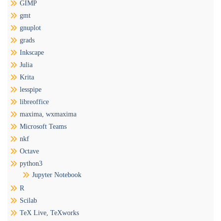
GIMP
gmt
gnuplot
grads
Inkscape
Julia
Krita
lesspipe
libreoffice
maxima, wxmaxima
Microsoft Teams
nkf
Octave
python3
Jupyter Notebook
R
Scilab
TeX Live, TeXworks