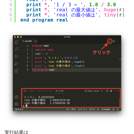
4
print
*
,
'1 / 3 = '
,
1.0
/
3.0
5
print
*
,
'real の最大値は'
,
huge
(
r
)
6
print
*
,
'real の最小値は'
,
tiny
(
r
)
7
end
program
real
実行結果は