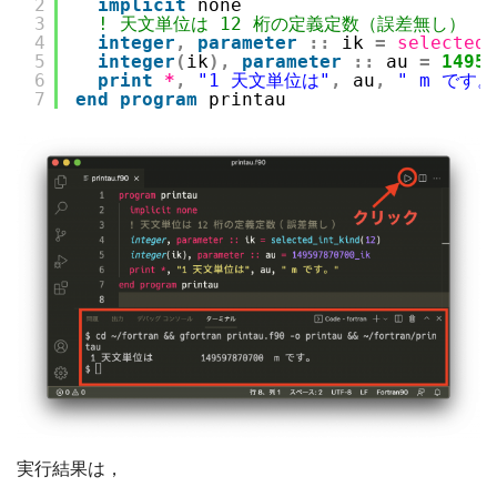
2
implicit
none
3
! 天文単位は 12 桁の定義定数（誤差無し）
4
integer
,
parameter
::
ik 
=
selected_
5
integer
(
ik
)
,
parameter
::
au 
=
14959
6
print
*
,
"1 天文単位は"
,
au
,
" m です。
7
end
program
printau
実行結果は，