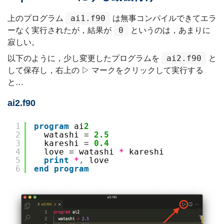
ai1.f90
上のプログラム
は無事コンパイルできてエラ
0
ーなく実行されたが，結果が
というのは，あまりに
寂しい。
ai2.f90
以下のように，少し変更したプログラムを
と
して保存し，右上の ▷ マークをクリックして実行する
と…
ai2.f90
1
program
ai
2
2
watashi 
=
2.5
3
kareshi 
=
0.4
4
love 
=
watashi 
*
kareshi
5
print
*
,
love
6
end
program