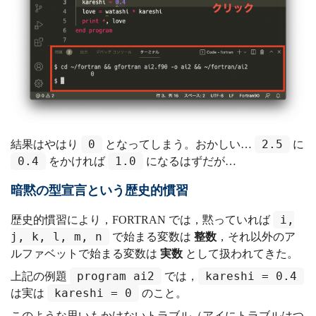
0
2.5
結果はやはり
となってしまう。おかしい…
に
0.4
1.0
をかければ
になるはずだが…
暗黙の型宣言という歴史的慣習
i,
歴史的慣習により，FORTRAN では，黙っていれば
j, k, l, m, n
で始まる変数は
整数
，それ以外のア
ルファベットで始まる変数は
実数
として扱われてきた。
program ai2
kareshi = 0.4
上記の例題
では，
kareshi = 0
は実は
のこと。
このような思いもかけないトラブル（アイにトラブルはつ