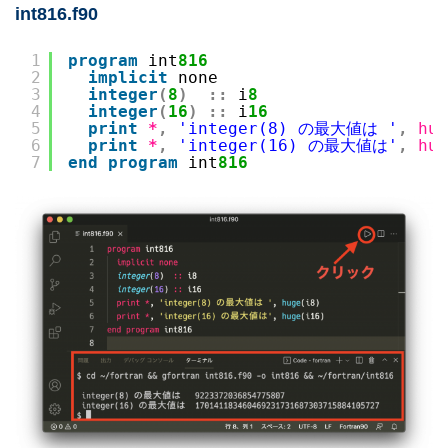
int816.f90
1
program
int
816
2
implicit
none
3
integer
(
8
)
::
i
8
4
integer
(
16
)
::
i
16
5
print
*
,
'integer(8) の最大値は '
,
hug
6
print
*
,
'integer(16) の最大値は'
,
hug
7
end
program
int
816