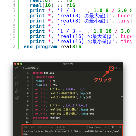
3
real
(
8
)
::
r
8
4
real
(
16
)
::
r
16
5
print
*
,
'1 / 3 = '
,
1.0
_
8
/
3.0
_
8
6
print
*
,
'real(8) の最大値は'
,
huge
(
r
7
print
*
,
'real(8) の最小値は'
,
tiny
(
r
8
print
*
,
' '
9
print
*
,
'1 / 3 = '
,
1.0
_
16
/
3.0
_
1
10
print
*
,
'real(16) の最大値は'
,
huge
(
11
print
*
,
'real(16) の最小値は'
,
tiny
(
12
end
program
real
816