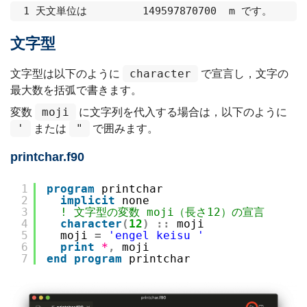
文字型
character
文字型は以下のように
で宣言し，文字の
最大数を括弧で書きます。
moji
変数
に文字列を代入する場合は，以下のように
'
"
または
で囲みます。
printchar.f90
1
program
printchar
2
implicit
none
3
! 文字型の変数 moji（長さ12）の宣言
4
character
(
12
)
::
moji
5
moji 
=
'engel keisu '
6
print
*
,
moji
7
end
program
printchar