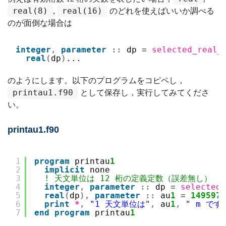
real(8)
real(16)
,
のどれを使えばいいか調べる
のが面倒な場合は
integer
,
parameter
::
dp 
=
selected_real_
real
(
dp
)
...
のようにします。以下のプログラムをコピペし，
printau1.f90
として保存し，実行してみてくださ
い。
printau1.f90
1
program
printau
1
2
implicit
none
3
! 天文単位は 12 桁の定義定数（誤差無し）
4
integer
,
parameter
::
dp 
=
selected_
5
real
(
dp
)
,
parameter
::
au
1
=
1495978
6
print
*
,
"1 天文単位は"
,
au
1
,
" m です
7
end
program
printau
1