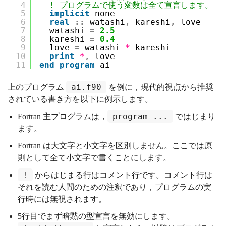
4
! プログラムで使う変数は全て宣言します。
5
implicit
none
6
real
::
watashi
,
kareshi
,
love
7
watashi 
=
2.5
8
kareshi 
=
0.4
9
love 
=
watashi 
*
kareshi
10
print
*
,
love
11
end
program
ai
ai.f90
上のプログラム
を例に，現代的視点から推奨
されている書き方を以下に例示します。
program ...
Fortran 主プログラムは，
ではじまり
ます。
Fortran は大文字と小文字を区別しません。ここでは原
則として全て小文字で書くことにします。
!
からはじまる行はコメント行です。コメント行は
それを読む人間のための注釈であり，プログラムの実
行時には無視されます。
5行目でまず暗黙の型宣言を無効にします。