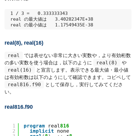
 1 / 3 =   0.333333343    

 real の最大値は   3.40282347E+38

real(8), real(16)
real
では表せない非常に大きい実数や，より有効桁数
real(8)
の多い実数を使う場合は，以下のように
や
real(16)
と宣言します。表示できる最大値・最小値
は有効桁数は以下のようにして確認できます。コピペして
real816.f90
として保存し，実行してみてくださ
い。
real816.f90
1
program
real
816
2
implicit
none