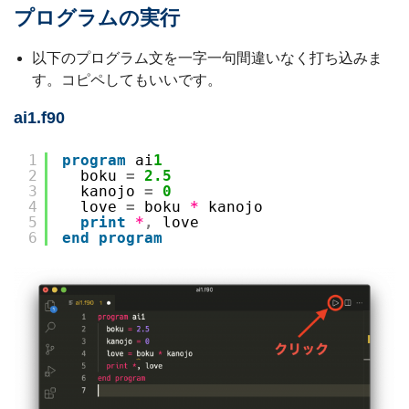
プログラムの実行
以下のプログラム文を一字一句間違いなく打ち込みま
す。コピペしてもいいです。
ai1.f90
1
program
ai
1
2
boku 
=
2.5
3
kanojo 
=
0
4
love 
=
boku 
*
kanojo
5
print
*
,
love
6
end
program