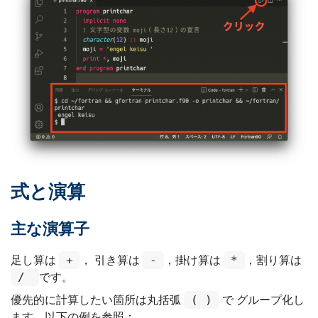
式と演算
主な演算子
+
-
*
足し算は
， 引き算は
，掛け算は
，割り算は
/
です。
( )
優先的に計算したい箇所は丸括弧
で グループ化し
ます。以下の例を参照：