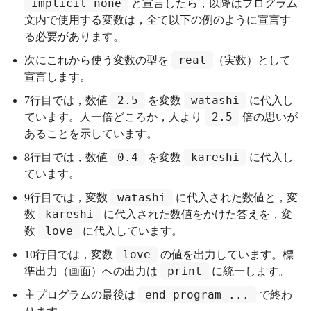
implicit none
と宣言したら，以降はプログラム
文内で使用する変数は，全て以下の例のように宣言す
る必要があります。
real
次にこれから使う変数の型を
（実数）として
宣言します。
2.5
watashi
7行目では，数値
を変数
に代入し
2.5
ています。人一倍どころか，人より
倍の思いが
あることを示しています。
0.4
kareshi
8行目では，数値
を変数
に代入し
ています。
watashi
9行目では，変数
に代入された数値と，変
kareshi
数
に代入された数値をかけた答えを，変
love
数
に代入しています。
love
10行目では，変数
の値を出力しています。標
print
準出力（画面）への出力は
に統一します。
end program ...
主プログラムの最後は
で終わ