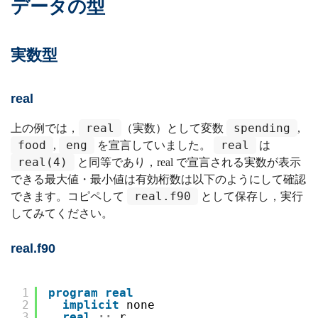
データの型
実数型
real
real
spending
上の例では，
（実数）として変数
,
food
eng
real
,
を宣言していました。
は
real(4)
と同等であり，real で宣言される実数が表示
できる最大値・最小値は有効桁数は以下のようにして確認
real.f90
できます。コピペして
として保存し，実行
してみてください。
real.f90
1
program
real
2
implicit
none
3
real
::
r