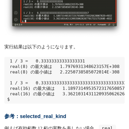
実行結果は以下のようになります。
 1 / 3 =   0.33333333333333331     

 real(8) の最大値は   1.7976931348623157E+308

 real(8) の最小値は   2.2250738585072014E-308

 1 / 3 =   0.3333333333333333333333333333333333
 real(16) の最大値は   1.1897314953572317650857593
 real(16) の最小値は   3.3621031431120935062626778
$
参考：selected_real_kind
real
例えば有効桁数 12 桁の実数を表したい場合，
,