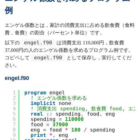
例
エンゲル係数とは，家計の消費支出に占める飲食費（食料
費，食費）の割合（パーセント単位）です。
engel.f90
以下の
は消費支出 110,000円，飲食費
37,000円の人のエンゲル係数を求めるプログラム例です。
engel.f90
コピペして
として保存し，実行してくだ
さい。
engel.f90
1
program
engel
2
! エンゲル係数を求める
3
implicit
none
4
! 消費支出 spending, 飲食費 food, エ
5
real
::
spending
,
food
,
eng
6
spending 
=
110000
7
food 
=
37000
8
eng 
=
food 
*
100
/
spending
9
print
*
,
eng