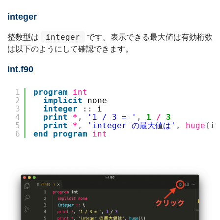
integer
integer
整数型は
です。表示できる最大値は有効桁数
は以下のようにして確認できます。
int.f90
1
program
int
2
implicit
none
3
integer
::
i
4
print
*
,
'1 / 3 = '
,
1
/
3
5
print
*
,
'integer の最大値は'
,
huge
(
i
)
6
end
program
int