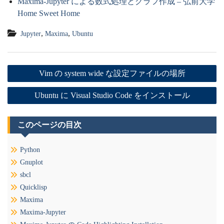
Maxima-Jupyter による数式処理とグラフ作成 – 弘前大学
Home Sweet Home
,
,
Jupyter
Maxima
Ubuntu
投
Vim の system wide な設定ファイルの場所
稿
Ubuntu に Visual Studio Code をインストール
ナ
ビ
このページの目次
ゲ
Python
Gnuplot
ー
sbcl
シ
Quicklisp
Maxima
ョ
Maxima-Jupyter