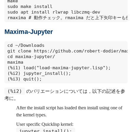
make

sudo make install

sudo apt install rlwrap libczmq-dev

rmaxima # 動作チェック。rmaxima だと上下矢印キーも
Maxima-Jupyter
cd ~/Downloads

git clone https://github.com/robert-dodier/maxi
cd maxima-jupyter/

maxima

(%i1) load("load-maxima-jupyter.lisp");

(%i2) jupyter_install();

(%i3) quit();
(%i2)
のバリエーションについては，以下の記述を参
考に。
After the install script has loaded then install using one of
the kernel types.
User specific Quicklisp kernel:
jupyter_install();