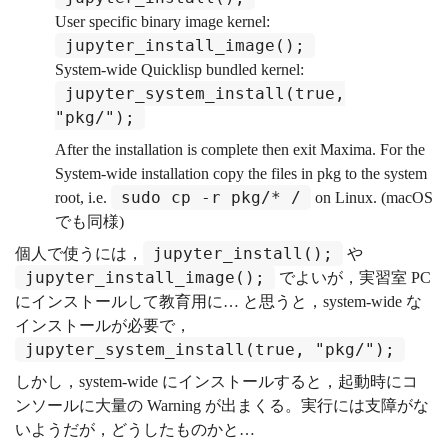
User specific binary image kernel:
jupyter_install_image();
System-wide Quicklisp bundled kernel:
jupyter_system_install(true,
"pkg/");
After the installation is complete then exit Maxima. For the
System-wide installation copy the files in pkg to the system
sudo cp -r pkg/* /
root, i.e.
on Linux. (macOS
でも同様)
jupyter_install();
個人で使うには，
や
jupyter_install_image();
でよいが，実習室 PC
にインストールして教育用に… と思うと，system-wide な
インストールが必要で，
jupyter_system_install(true, "pkg/");
しかし，system-wide にインストールすると，起動時にコ
ンソールに大量の Warning が出まくる。実行には支障がな
いようだが，どうしたものかと…