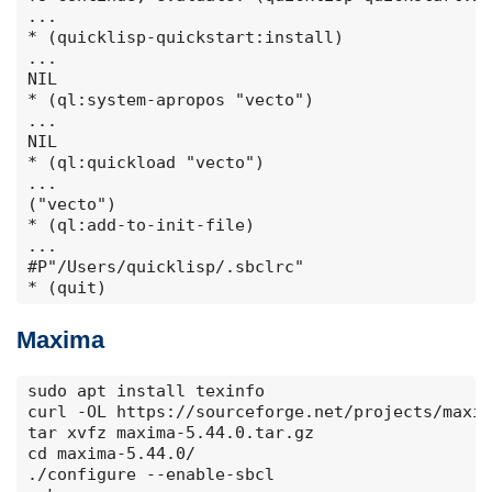
...

* (quicklisp-quickstart:install)

...

NIL

* (ql:system-apropos "vecto")

...

NIL

* (ql:quickload "vecto")

...

("vecto")

* (ql:add-to-init-file)

...

#P"/Users/quicklisp/.sbclrc"

* (quit)
Maxima
sudo apt install texinfo

curl -OL https://sourceforge.net/projects/maxim
tar xvfz maxima-5.44.0.tar.gz 

cd maxima-5.44.0/

./configure --enable-sbcl
