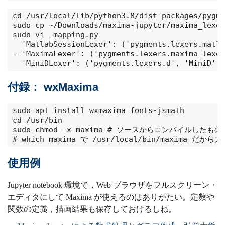
cd /usr/local/lib/python3.8/dist-packages/pygme
sudo cp ~/Downloads/maxima-jupyter/maxima_lexer
sudo vi _mapping.py 

  'MatlabSessionLexer': ('pygments.lexers.matla
+ 'MaximaLexer': ('pygments.lexers.maxima_lexer
  'MiniDLexer': ('pygments.lexers.d', 'MiniD',
付録： wxMaxima
sudo apt install wxmaxima fonts-jsmath

cd /usr/bin

sudo chmod -x maxima # ソースからコンパイルしたも
# which maxima で /usr/local/bin/maxima 
使用例
Jupyter notebook 環境で，Web ブラウザをフルスクリーン・
エディタにして Maxima が使えるのはありがたい。定数や
関数の定義，描画結果も保存しておけるしね。