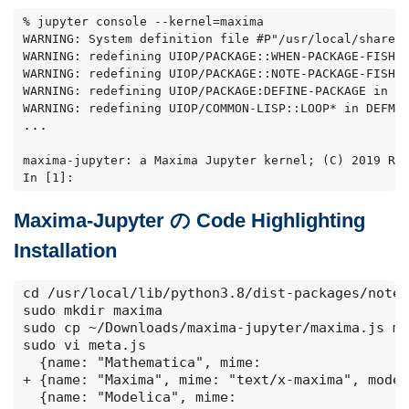
% jupyter console --kernel=maxima
WARNING: System definition file #P"/usr/local/share/
WARNING: redefining UIOP/PACKAGE::WHEN-PACKAGE-FISHI
WARNING: redefining UIOP/PACKAGE::NOTE-PACKAGE-FISHI
WARNING: redefining UIOP/PACKAGE:DEFINE-PACKAGE in D
WARNING: redefining UIOP/COMMON-LISP::LOOP* in DEFMA
... 

maxima-jupyter: a Maxima Jupyter kernel; (C) 2019 Ro
In [1]:
Maxima-Jupyter の Code Highlighting
Installation
cd /usr/local/lib/python3.8/dist-packages/noteb
sudo mkdir maxima

sudo cp ~/Downloads/maxima-jupyter/maxima.js ma
sudo vi meta.js 

  {name: "Mathematica", mime: 

+ {name: "Maxima", mime: "text/x-maxima", mode:
  {name: "Modelica", mime: