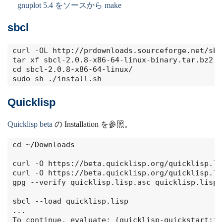
gnuplot 5.4 をソースから make
sbcl
curl -OL http://prdownloads.sourceforge.net/sbc
tar xf sbcl-2.0.8-x86-64-linux-binary.tar.bz2 

cd sbcl-2.0.8-x86-64-linux/

sudo sh ./install.sh
Quicklisp
Quicklisp beta
の Installation を参照。
cd ~/Downloads

curl -O https://beta.quicklisp.org/quicklisp.li
curl -O https://beta.quicklisp.org/quicklisp.li
gpg --verify quicklisp.lisp.asc quicklisp.lisp

sbcl --load quicklisp.lisp

...

To continue, evaluate: (quicklisp-quickstart:in