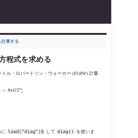
程式を計算する
ドマン方程式を求める
ルメートル・ロバートソン・ウォーカー (FLRW) 計量
ν
μ
=
8
π
G
T
ν
μ
load("diag")$
diag()
めに
して
を使いま