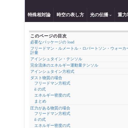
特殊相対論
時空の表し方
光の伝播
重力
このページの目次
必要なパッケージの load
フリードマン・ルメートル・ロバートソン・ウォーカ
計量
アインシュタイン・テンソル
完全流体のエネルギー運動量テンソル
アインシュタイン方程式
ダスト物質の場合
フリードマン方程式
a
¨
の式
エネルギー密度の式
まとめ
圧力がある物質の場合
フリードマン方程式
a
¨
の式
エネルギー密度の式