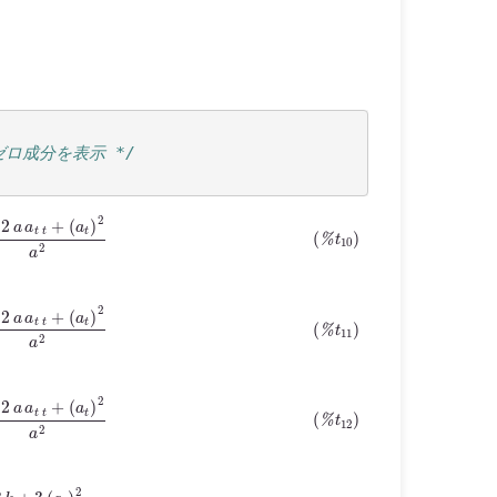
ゼロ成分を表示 */
k
+
2
a
a
t
t
+
(
a
t
)
2
a
2
k
+
2
a
a
t
t
+
(
a
t
)
2
a
2
k
+
2
a
a
t
t
+
(
a
t
)
2
a
2
=
−
3
k
+
3
(
a
t
)
2
a
2