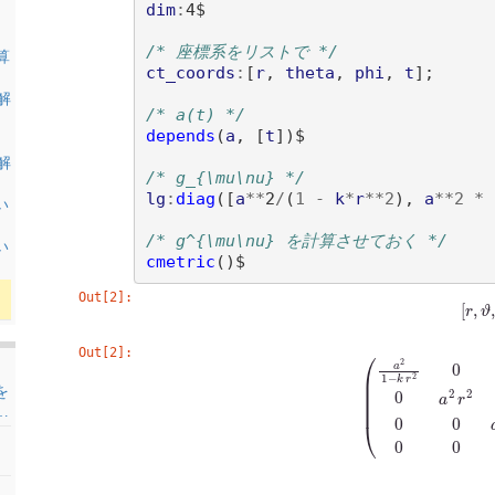
dim
:
4$

/* 座標系をリストで */
算
ct_coords
:
[
r
, 
theta
, 
phi
, 
t
]
;

を解
/* a(t) */
depends
(
a
, 
[
t
])
$

を解
/* g_{\mu\nu} */
lg
:
diag
([
a
**
2
/
(
1
-
k
*
r
**
2
)
, 
a
**
2
*
い
/* g^{\mu\nu} を計算させておく */
い
cmetric
()
Out[2]:
(
%
o
6
)
Out[2]:
(
%
o
8
)
(
a
2
1
−
k
r
2
0
0
0
0
a
2
r
を
…