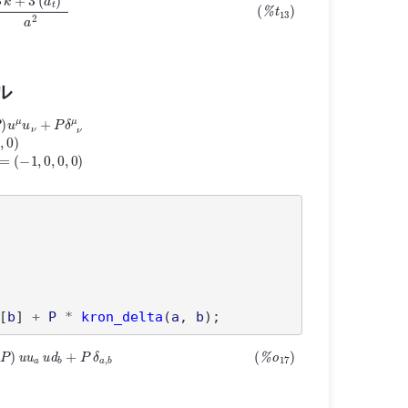
ル
=
(
1
,
0
,
0
,
0
)
u
ν
=
g
ν
μ
u
μ
=
(
−
1
,
0
,
0
,
0
)
[
b
]
+
P
*
kron_delta
(
a
, 
b
)
ρ
+
P
)
u
u
a
u
d
b
+
P
δ
a
,
b