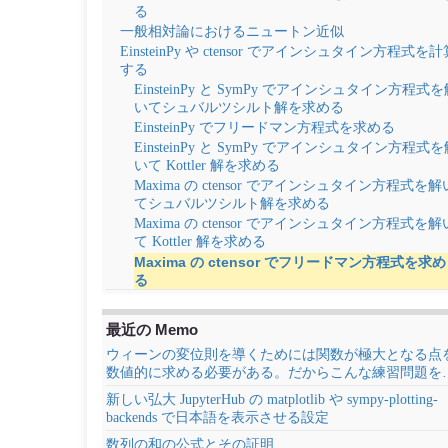
る
一般相対論におけるニュートン近似
EinsteinPy や ctensor でアインシュタイン方程式を計
する
EinsteinPy と SymPy でアインシュタイン方程式
いてシュバルツシルト解を求める
EinsteinPy でフリードマン方程式を求める
EinsteinPy と SymPy でアインシュタイン方程式
いて Kottler 解を求める
Maxima の ctensor でアインシュタイン方程式を解
てシュバルツシルト解を求める
Maxima の ctensor でアインシュタイン方程式を解
て Kottler 解を求める
Maxima の ctensor でフリードマン方程式を求め
る
最近の Memo
ウィーンの変位則を導くためには関数が極大となる点
数値的に求める必要がある。だからこんな練習問題を
新しい弘大 JupyterHub の matplotlib や sympy-plotting-
backends で日本語を表示させる設定
数列の和の公式とその証明