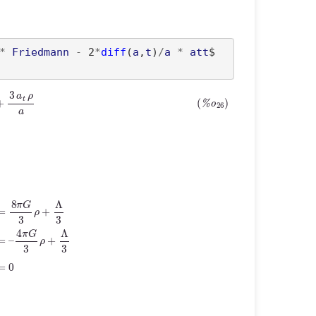
*
Friedmann
-
 2
*
diff
(
a
,
t
)
/
a
*
att
=
ρ
t
+
3
a
t
ρ
a
a
=
–
4
π
G
3
ρ
+
Λ
3
ρ
˙
+
3
a
˙
a
ρ
=
0