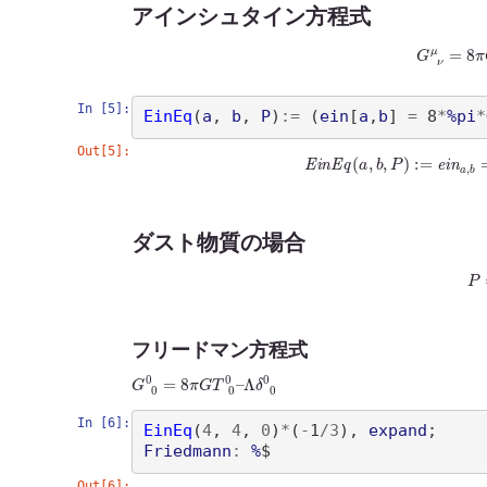
アインシュタイン方程式
G
ν
μ
=
8
π
G
In [5]:
EinEq
(
a
, 
b
, 
P
)
:=
(
ein
[
a
,
b
]
=
 8
*
%pi
*
Out[5]:
(
%
o
18
)
E
i
n
E
q
(
a
,
b
,
P
)
:=
e
i
ダスト物質の場合
P
フリードマン方程式
G
Λ
δ
0
0
0
=
0
8
π
G
T
0
0
–
In [6]:
EinEq
(
4
, 
4
, 
0
)
*
(
-
1
/
3
)
, 
expand
Friedmann
:
%
Out[6]: