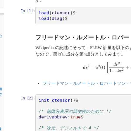
す。
In [1]:
load
(
ctensor
)
load
(
diag
)
分
フリードマン・ルメートル・ロバー
Wikipedia の記述にそって，FLRW 計量を以下
なので，第ゼロ成分を第4成分としてみます。
d
s
2
=
a
2
(
t
)
[
d
r
2
1
−
k
r
2
+
フリードマン・ルメートル・ロバートソン・ウォーカ
項
で
In [2]:
init_ctensor
()
$

/* 偏微分表示の簡便性のために */
derivabbrev
:
true
$

/* 次元。デフォルトで 4 */
す