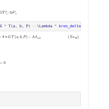
T
ν
μ
–
Λ
δ
ν
μ
G
*
T
(
a
, 
b
, 
P
)
-
 \
Lambda
*
kron_delta
(
a
,
b
))
n
a
,
b
=
8
π
G
T
(
a
,
b
,
P
)
−
Λ
δ
a
,
b
=
0