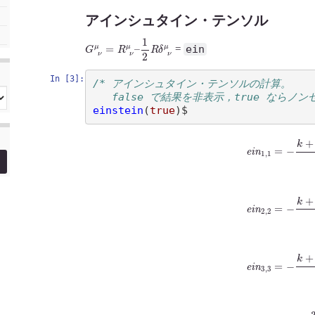
アインシュタイン・テンソル
G
1
2
R
ν
μ
δ
=
ν
R
μ
ν
μ
–
ein
=
In [3]:
/* アインシュタイン・テンソルの計算。
   false で結果を非表示，true ならノン
einstein
(
true
)
(
%
t
10
)
e
i
n
1
,
1
=
−
(
%
t
11
)
e
i
n
2
,
2
=
−
(
%
t
12
)
e
i
n
3
,
3
=
−
(
%
t
13
)
e
i
n
4
,
4