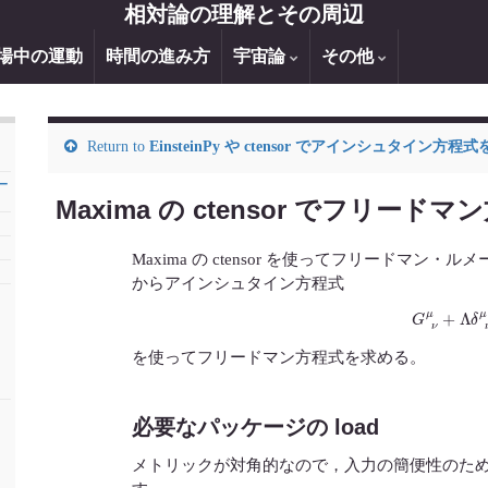
相対論の理解とその周辺
場中の運動
時間の進み方
宇宙論
その他
Return to
EinsteinPy や ctensor でアインシュタイン方
ー
Maxima の ctensor でフリー
Maxima の ctensor を使ってフリードマン・
からアインシュタイン方程式
G
ν
μ
+
Λ
δ
を使ってフリードマン方程式を求める。
必要なパッケージの load
メトリックが対角的なので，入力の簡便性のた