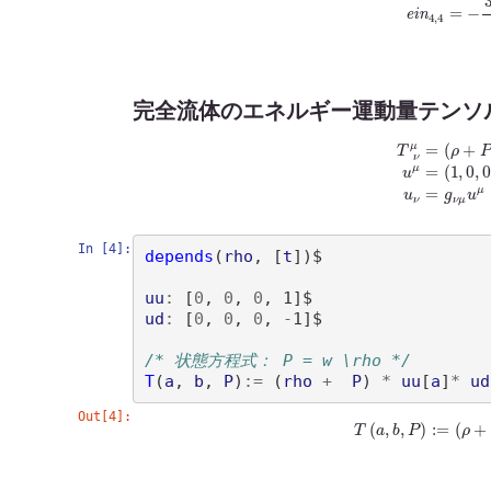
完全流体のエネルギー運動量テンソ
T
ν
μ
=
(
ρ
+
P
)
u
μ
u
ν
+
P
δ
ν
μ
u
μ
In [4]:
depends
(
rho
, 
[
t
])
$

uu
:
[
0
, 
0
, 
0
, 1
]
ud
:
[
0
, 
0
, 
0
, 
-
1
]
$

/* 状態方程式： P = w \rho */
T
(
a
, 
b
, 
P
)
:=
(
rho
+
P
)
*
uu
[
a
]
*
ud
Out[4]:
(
%
o
17
)
T
(
a
,
b
,
P
)
:=
(