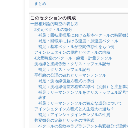
まとめ
このセクションの構成
一般相対論的時空の表し方
3次元ベクトルの微分
補足：回転座標系における基本ベクトルの時間微
補足：回転系における速度・加速度ベクトル
補足：基本ベクトルが空間依存性をもつ例
アインシュタインの規約とベクトルの内積
4次元時空のベクトル・線素・計量テンソル
測地線と接続係数・クリストッフェル記号
補足：クリストッフェル記号
平行線の公理の破れとリーマンテンソル
補足：測地線偏差方程式の導出
補足：測地線偏差方程式の導出（別解）と注意事
補足：リーマンテンソルをクリストッフェル記号
表す
補足：リーマンテンソルの独立な成分について
アインシュタイン方程式と人生最大の過ち？
補足：アインシュタインテンソルの性質
共変微分の定義とリッチの恒等式
ベクトルの発散やラプラシアンを共変微分で理解