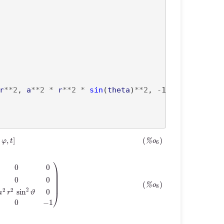
r
**
2
, 
a
**
2
*
r
**
2
*
sin
(
theta
)
**
2
, 
-
1
])
;

[
r
,
ϑ
,
φ
,
t
]
2
0
0
0
0
a
2
r
2
sin
2
ϑ
0
0
0
0
−
1
)