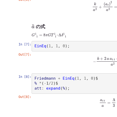
(
%
o
19
)
k
a
2
+
(
a
t
)
a
¨
の式
G
Λ
δ
1
1
1
=
1
8
π
G
T
1
1
–
In [7]:
EinEq
(
1
, 
1
, 
0
)
Out[7]:
(
%
o
21
)
−
k
+
2
a
In [8]:
Friedmann
+
EinEq
(
1
, 
1
, 
0
)
%
*
(
-
1
/
2
)
att
:
expand
(
%
)
Out[8]:
(
%
o
24
)
a
t
t
a