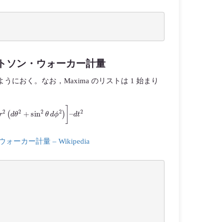
トソン・ウォーカー計量
のようにおく。なお，Maxima のリストは 1 始まり
r
2
(
d
θ
2
+
sin
2
θ
d
ϕ
2
)
]
–
d
t
2
ー計量 – Wikipedia