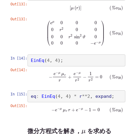
Out[13]:
(
%
o
34
)
[
μ
(
r
)
]
Out[13]:
(
%
o
35
)
(
e
μ
0
0
0
0
r
2
0
0
0
0
r
2
sin
2
ϑ
0
0
0
0
−
e
−
μ
)
In [14]:
EinEq
(
4
, 
4
)
Out[14]:
(
%
o
38
)
−
e
−
μ
μ
r
r
+
e
−
μ
r
2
−
1
r
2
=
0
In [15]:
eq
:
EinEq
(
4
, 
4
)
*
r
**
2
, 
expand
Out[15]:
(
%
o
39
)
−
e
−
μ
μ
r
r
+
e
−
μ
−
1
=
0
μ
微分方程式を解き，
を求める