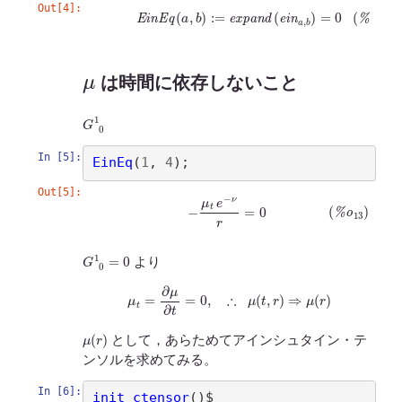
Out[4]:
(
%
o
12
)
E
i
n
E
q
(
a
,
b
)
:=
e
x
p
a
n
d
(
e
i
n
a
,
b
)
=
0
μ
は時間に依存しないこと
G
0
1
In [5]:
EinEq
(
1
, 
4
)
Out[5]:
(
%
o
13
)
−
μ
t
e
−
ν
r
=
0
G
0
1
=
0
より
μ
t
=
∂
μ
∂
t
=
0
,
∴
μ
(
t
,
r
)
⇒
μ
(
r
)
μ
(
r
)
として，あらためてアインシュタイン・テ
ンソルを求めてみる。
In [6]:
init_ctensor
()
$
