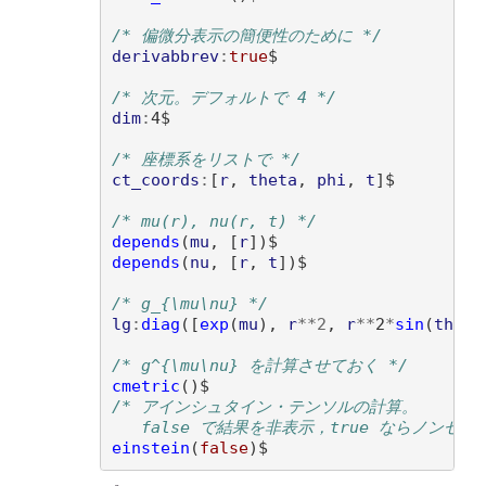
/* 偏微分表示の簡便性のために */
derivabbrev
:
true
$

/* 次元。デフォルトで 4 */
dim
:
4$

/* 座標系をリストで */
ct_coords
:
[
r
, 
theta
, 
phi
, 
t
]
$

/* mu(r), nu(r, t) */
depends
(
mu
, 
[
r
])
depends
(
nu
, 
[
r
, 
t
])
$

/* g_{\mu\nu} */
lg
:
diag
([
exp
(
mu
)
, 
r
**
2
, 
r
**
2
*
sin
(
theta
/* g^{\mu\nu} を計算させておく */
cmetric
()
/* アインシュタイン・テンソルの計算。
   false で結果を非表示，true ならノンゼロ
einstein
(
false
)