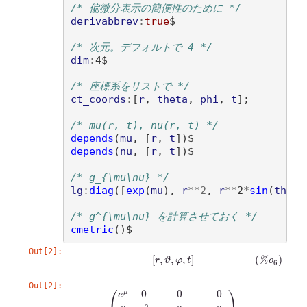
/* 偏微分表示の簡便性のために */
derivabbrev
:
true
$

/* 次元。デフォルトで 4 */
dim
:
4$

/* 座標系をリストで */
ct_coords
:
[
r
, 
theta
, 
phi
, 
t
]
;

/* mu(r, t), nu(r, t) */
depends
(
mu
, 
[
r
, 
t
])
depends
(
nu
, 
[
r
, 
t
])
$

/* g_{\mu\nu} */
lg
:
diag
([
exp
(
mu
)
, 
r
**
2
, 
r
**
2
*
sin
(
theta
/* g^{\mu\nu} を計算させておく */
cmetric
()
Out[2]:
(
%
o
6
)
[
r
,
ϑ
,
φ
,
t
]
Out[2]:
(
%
o
9
)
(
e
μ
0
0
0
0
r
2
0
0
0
0
r
2
sin
2
ϑ
0
0
0
0
−
e
ν
)