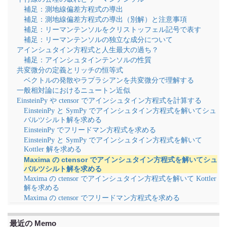
補足：測地線偏差方程式の導出
補足：測地線偏差方程式の導出（別解）と注意事項
補足：リーマンテンソルをクリストッフェル記号で表す
補足：リーマンテンソルの独立な成分について
アインシュタイン方程式と人生最大の過ち？
補足：アインシュタインテンソルの性質
共変微分の定義とリッチの恒等式
ベクトルの発散やラプラシアンを共変微分で理解する
一般相対論におけるニュートン近似
EinsteinPy や ctensor でアインシュタイン方程式を計算する
EinsteinPy と SymPy でアインシュタイン方程式を解いてシュ
バルツシルト解を求める
EinsteinPy でフリードマン方程式を求める
EinsteinPy と SymPy でアインシュタイン方程式を解いて
Kottler 解を求める
Maxima の ctensor でアインシュタイン方程式を解いてシュ
バルツシルト解を求める
Maxima の ctensor でアインシュタイン方程式を解いて Kottler
解を求める
Maxima の ctensor でフリードマン方程式を求める
最近の Memo