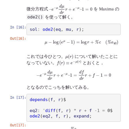
–
e
−
μ
d
μ
d
r
r
+
e
−
μ
–
1
=
0
微分方程式
を Maxima の
ode2()
を使って解く。
In [16]:
sol
:
ode2
(
eq
, 
mu
, 
r
)
Out[16]:
(
%
o
40
)
μ
−
log
(
e
μ
−
1
)
=
log
r
+
%
c
μ
(
r
)
これでは今ひとつ。
について解いたことに
f
(
r
)
≡
e
−
μ
(
r
)
なっていない。
とおくと，
−
e
−
μ
d
μ
d
r
r
+
e
−
μ
–
1
=
d
f
d
r
r
+
f
−
1
=
0
となるのでこっちを解いてみる。
In [17]:
depends
(
f
, 
r
)
$

eq2
:
'
diff
(
f
, 
r
)
*
r
+
f
-
1
=
ode2
(
eq2
, 
f
, 
r
)
, 
expand
Out[17]:
(
%
o
43
)
f
=
%
c
r
+
1