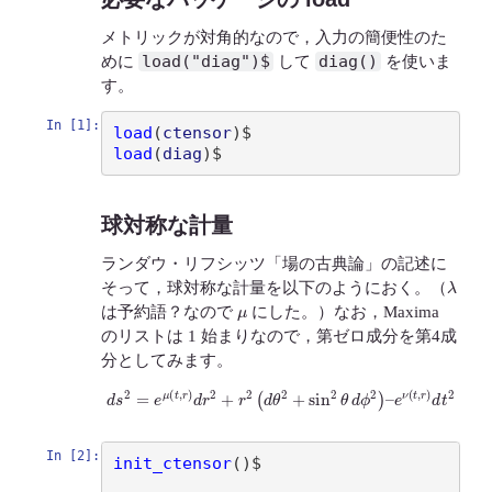
メトリックが対角的なので，入力の簡便性のた
load("diag")$
diag()
めに
して
を使いま
す。
In [1]:
load
(
ctensor
)
load
(
diag
)
球対称な計量
ランダウ・リフシッツ「場の古典論」の記述に
λ
そって，球対称な計量を以下のようにおく。（
μ
は予約語？なので
にした。）なお，Maxima
のリストは 1 始まりなので，第ゼロ成分を第4成
分としてみます。
d
s
2
=
e
μ
(
t
,
r
)
d
r
2
+
r
2
(
d
θ
2
+
sin
2
θ
d
ϕ
2
)
–
e
ν
(
t
,
r
)
d
t
2
In [2]:
init_ctensor
()
$
