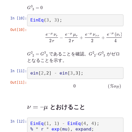
G
3
3
=
0
In [10]:
EinEq
(
3
, 
3
)
Out[10]:
(
%
o
26
)
e
−
μ
ν
r
2
r
−
e
−
μ
μ
r
2
r
+
e
−
μ
ν
r
r
2
+
e
−
μ
(
ν
r
)
2
4
G
2
2
=
G
3
3
G
G
2
3
2
3
–
であることを確認。
がゼロ
となることを示す。
In [11]:
ein
[
2
,2
]
-
ein
[
3
,3
]
Out[11]:
(
%
o
27
)
0
ν
=
–
μ
とおけること
In [12]:
EinEq
(
1
, 
1
)
-
EinEq
(
4
, 
4
)
%
*
r
*
exp
(
mu
)
, 
expand