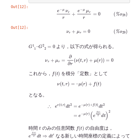
Out[12]:
(
%
o
28
)
e
−
μ
ν
r
r
+
e
−
μ
μ
r
r
=
0
Out[12]:
(
%
o
29
)
ν
r
+
μ
r
=
0
G
G
1
2
1
2
–
=
0
より，以下の式が得られる。
ν
r
+
μ
r
=
∂
∂
r
(
ν
(
t
,
r
)
+
μ
(
r
)
)
=
0
f
(
t
)
これから，
を積分「定数」として
ν
(
t
,
r
)
=
–
μ
(
r
)
+
f
(
t
)
となる。
∴
e
ν
(
t
,
r
)
d
t
2
=
e
−
μ
(
r
)
+
f
(
t
)
d
t
2
=
e
−
μ
(
r
)
(
e
f
(
t
)
2
d
t
)
2
t
f
(
t
)
時間
のみの任意関数
の自由度は，
e
f
(
t
)
2
d
t
⇒
d
t
′
なる新しい時間座標の定義によって