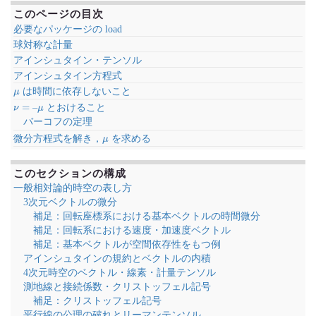
このページの目次
必要なパッケージの load
球対称な計量
アインシュタイン・テンソル
アインシュタイン方程式
μ
は時間に依存しないこと
ν
=
–
μ
とおけること
バーコフの定理
μ
微分方程式を解き，
を求める
このセクションの構成
一般相対論的時空の表し方
3次元ベクトルの微分
補足：回転座標系における基本ベクトルの時間微分
補足：回転系における速度・加速度ベクトル
補足：基本ベクトルが空間依存性をもつ例
アインシュタインの規約とベクトルの内積
4次元時空のベクトル・線素・計量テンソル
測地線と接続係数・クリストッフェル記号
補足：クリストッフェル記号
平行線の公理の破れとリーマンテンソル