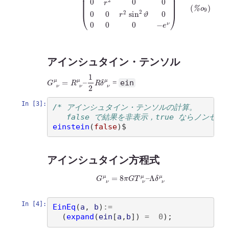
アインシュタイン・テンソル
G
1
2
R
ν
μ
δ
=
ν
R
μ
ν
μ
–
ein
=
In [3]:
/* アインシュタイン・テンソルの計算。
   false で結果を非表示，true ならノンゼロ
einstein
(
false
)
アインシュタイン方程式
G
ν
μ
=
8
π
G
T
ν
μ
–
Λ
δ
ν
μ
In [4]:
EinEq
(
a
, 
b
)
:=
(
expand
(
ein
[
a
,
b
])
=
0
)