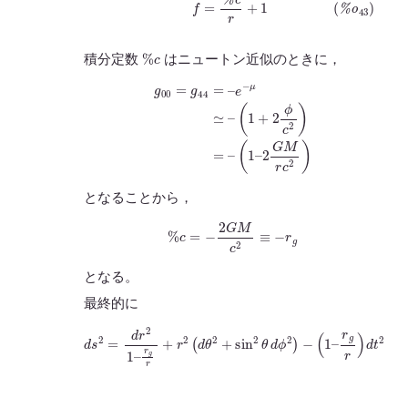
%
c
積分定数
はニュートン近似のときに，
g
00
=
g
44
=
–
e
−
μ
≃
–
(
1
+
2
ϕ
c
2
)
=
–
(
1
–
2
G
M
r
c
2
)
となることから，
%
c
=
−
2
G
M
c
2
≡
−
r
g
となる。
最終的に
d
s
2
=
d
r
2
1
–
r
g
r
+
r
2
(
d
θ
2
+
sin
2
θ
d
ϕ
2
)
−
(
1
–
r
g
r
)
d
t
2