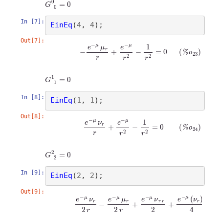
G
0
0
=
0
In [7]:
EinEq
(
4
, 
4
)
Out[7]:
(
%
o
23
)
−
e
−
μ
μ
r
r
+
e
−
μ
r
2
−
1
r
2
=
0
G
1
1
=
0
In [8]:
EinEq
(
1
, 
1
)
Out[8]:
(
%
o
24
)
e
−
μ
ν
r
r
+
e
−
μ
r
2
−
1
r
2
=
0
G
2
2
=
0
In [9]:
EinEq
(
2
, 
2
)
Out[9]:
(
%
o
25
)
e
−
μ
ν
r
2
r
−
e
−
μ
μ
r
2
r
+
e
−
μ
ν
r
r
2
+
e
−
μ
(
ν
r
)
2
4