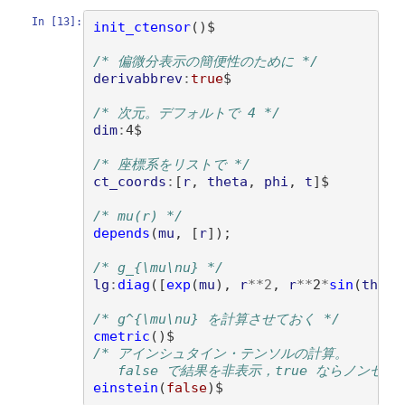
In [13]:
init_ctensor
()
$

/* 偏微分表示の簡便性のために */
derivabbrev
:
true
$ 

/* 次元。デフォルトで 4 */
dim
:
4$

/* 座標系をリストで */
ct_coords
:
[
r
, 
theta
, 
phi
, 
t
]
$

/* mu(r) */
depends
(
mu
, 
[
r
])
;

/* g_{\mu\nu} */
lg
:
diag
([
exp
(
mu
)
, 
r
**
2
, 
r
**
2
*
sin
(
theta
/* g^{\mu\nu} を計算させておく */
cmetric
()
/* アインシュタイン・テンソルの計算。
   false で結果を非表示，true ならノンゼロ
einstein
(
false
)