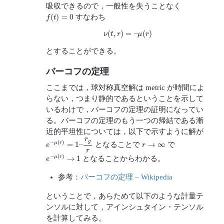
吸収できるので，一般性を失うことなく
f
(
t
)
=
0
すなわち
ν
(
t
,
r
)
=
–
μ
(
r
)
とすることができる。
バーコフの定理
ここまでは，球対称真空解は metric が時間によ
らない，つまり静的であるということを示して
いるわけで，バーコフの定理の証明になってい
る。バーコフの定理のもう一つの帰結である漸
近的平坦性については，以下で示すように解が
e
−
μ
(
r
)
=
1
–
r
g
r
r
→
∞
となることで
で
e
−
μ
(
r
)
→
1
となることからわかる。
参考：
バーコフの定理 – Wikipedia
ということで，あらためて以下のような計量テ
ンソルに対して，アインシュタイン・テンソル
を計算してみる。