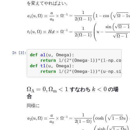
を変えてやればよい。
(
1
−
cos
(
a
Ω
1
−
(
u
1
,
u
(
Ω
u
)
)
−
)
t
≡
1
sin
a
(
a
u
(
0
,
Ω
Ω
×
−
Ω
)
≡
1
−
H
u
1
)
0
Ω
=
t
1
×
−
2
Ω
1
(
)
Ω
−
1
−
=
1
1
)
2
(
Ω
−
1
)
In [3]:
def
a1
(
u
,
Omega
):
return
1
/
(
2
*
(
Omega
-
1
))
*
(
1
-
np
.
cos
(
n
def
t1
(
u
,
Omega
):
return
1
/
(
2
*
(
Omega
-
1
))
*
(
u
-
np
.
sin
(
n
Ω
Λ
=
0
,
Ω
m
<
1
k
<
0
すなわち
の場
合
同様に
a
2
(
u
,
−
Ω
1
)
)
≡
t
2
a
(
a
(
u
0
sinh
,
×
Ω
Ω
)
≡
(
−
1
H
1
−
=
0
Ω
1
t
×
u
2
Ω
)
(
1
1
−
−
−
1
Ω
Ω
=
−
)
1
(
u
2
cosh
)
(
1
−
(
Ω
1
)
−
Ω
u
)