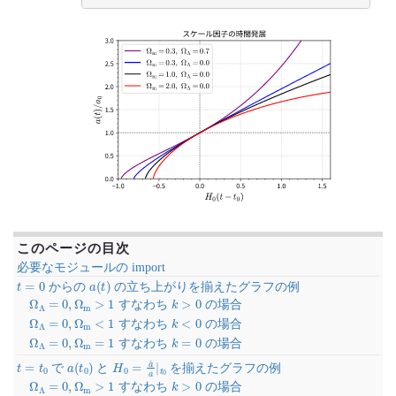
このページの目次
必要なモジュールの import
t
=
0
a
(
t
)
からの
の立ち上がりを揃えたグラフの例
Ω
Λ
=
0
,
Ω
m
>
1
k
>
0
すなわち
の場合
Ω
Λ
=
0
,
Ω
m
<
1
k
<
0
すなわち
の場合
Ω
Λ
=
0
,
Ω
m
=
1
k
=
0
すなわち
の場合
t
=
t
0
a
(
t
0
)
H
0
=
a
˙
a
|
t
0
で
と
を揃えたグラフの例
Ω
Λ
=
0
,
Ω
m
>
1
k
>
0
すなわち
の場合