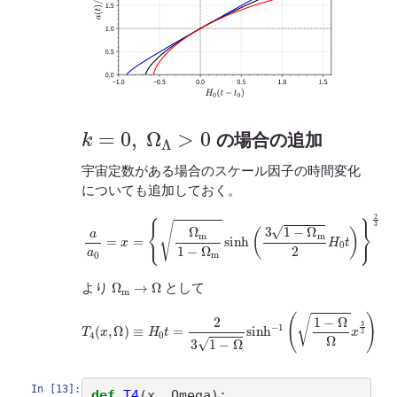
k
=
0
,
Ω
Λ
>
0
の場合の追加
宇宙定数がある場合のスケール因子の時間変化
についても追加しておく。
a
a
0
=
x
=
{
Ω
m
1
−
Ω
m
sinh
(
3
1
−
Ω
m
2
H
0
t
)
}
2
3
Ω
m
→
Ω
より
として
T
4
(
x
,
Ω
)
≡
H
0
t
=
2
3
1
−
Ω
sinh
−
1
(
1
−
Ω
Ω
x
3
2
)
In [13]:
def
T4
(
x
,
Omega
):