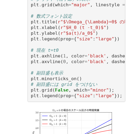
plt
.
grid
(
which
=
"major"
,
linestyle
=
'd
# 数式フォント設定
plt
.
title
(
r
"$\Omega_{\Lambda}=0$
plt
.
xlabel
(
r
"$H_0 (t -t_0)$"
)
plt
.
ylabel
(
r
"$a(t)/a_0$"
)
plt
.
legend
(
prop
=
{
"size"
:
"large"
})
# 現在 t=t0 
plt
.
axhline
(
1
,
color
=
'black'
,
dashes
=
(
plt
.
axvline
(
0
,
color
=
'black'
,
dashes
=
(
# 副目盛も表示
plt
.
minorticks_on
()
# 副目盛には grid をつけない
plt
.
grid
(
False
,
which
=
"minor"
);
plt
.
legend
(
prop
=
{
"size"
:
"large"
});