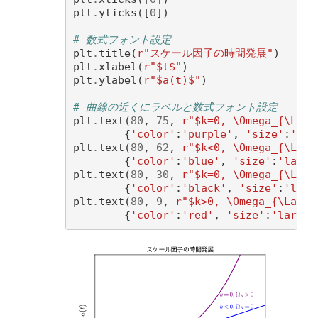
plt
.
yticks
([
0
])
# 数式フォント設定
plt
.
title
(
r
"スケール因子の時間発展"
)
plt
.
xlabel
(
r
"$t$"
)
plt
.
ylabel
(
r
"$a(t)$"
)
# 曲線の近くにラベルと数式フォント設定
plt
.
text
(
80
,
75
,
r
"$k=0, \Omega_{\Lamb
{
'color'
:
'purple'
,
'size'
:
'lar
plt
.
text
(
80
,
62
,
r
"$k<0, \Omega_{\Lamb
{
'color'
:
'blue'
,
'size'
:
'large
plt
.
text
(
80
,
30
,
r
"$k=0, \Omega_{\Lamb
{
'color'
:
'black'
,
'size'
:
'larg
plt
.
text
(
80
,
9
,
r
"$k>0, \Omega_{\Lambd
{
'color'
:
'red'
,
'size'
:
'large'