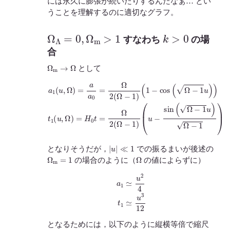
には永久に膨張が続いたりするんだなぁ… とい
うことを理解するのに適切なグラフ。
Ω
Λ
=
0
,
Ω
m
>
1
k
>
0
すなわち
の場
合
Ω
m
→
Ω
として
(
1
−
cos
(
a
Ω
1
−
(
(
u
u
1
−
,
u
Ω
sin
)
)
)
t
=
1
(
a
Ω
(
a
u
−
0
,
Ω
1
=
u
Ω
)
=
)
Ω
2
H
(
−
Ω
0
1
t
−
=
)
1
Ω
)
2
(
Ω
−
1
)
|
u
|
≪
1
となりそうだが，
での振るまいが後述の
Ω
m
=
1
Ω
の場合のように（
の値によらずに）
a
1
≃
u
2
4
t
1
≃
u
3
12
となるためには，以下のように縦横等倍で縮尺