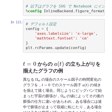
# 以下はグラフを SVG で Notebook にイン
%
config
In [2]:
# デフォルト設定
config
=
{
'axes.labelsize'
:
'x-large'
,
'mathtext.fontset'
:
'cm'
}
plt
.
rcParams
.
update
(
config
)
t
=
0
a
(
t
)
からの
の立ち上がりを
揃えたグラフの例
Ω
m
異なる
の場合のスケール因子の時間変化の
t
=
0
a
(
t
)
グラフを，
でのスケール因子
の傾き
を揃えて描く場合。同じようにビッグバンで始
Ω
m
まった宇宙の膨張が，
の値によってその後の
膨張の仕方に違いがあらわれ，ある場合には途
中で膨張が止まって収縮に転じたり，ある場合