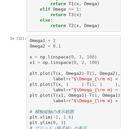
return
T1
(
x
,
Omega
)
elif
Omega
==
1
:
return
T3
(
x
)
else
:
return
T2
(
x
,
Omega
)
In [12]:
Omega1
=
2
Omega2
=
0.1
x
=
np
.
linspace
(
0
,
3
,
100
)
x1
=
np
.
linspace
(
0
,
2
,
100
)
plt
.
plot
(
T
(
x
,
Omega2
)
-
T
(
1
,
Omega2
),
x
,
label
=
r
"$\Omega_{\rm m} < 1\ 
plt
.
plot
(
T
(
x
,
1
)
-
T
(
1
,
1
),
x
,
label
=
r
"$\Omega_{\rm m} = 1\ 
plt
.
plot
(
T
(
x1
,
Omega1
)
-
T
(
1
,
Omega1
),
x
label
=
r
"$\Omega_{\rm m} > 1\ 
# 横軸縦軸の表示範囲
plt
.
xlim
(
-
1
,
1.6
)
plt
.
ylim
(
0
,
3
)
# グリッド（格子線）の表示