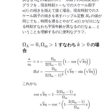
t
=
t
0
グラフを，現在時刻
でのスケール因子
a
(
t
)
の傾きを揃えて描く場合。現在時刻でのス
H
0
ケール因子の傾きを表すハッブル定数
の値が
a
(
t
)
同じでも，時間を遡るとやがて
がゼロにな
る時刻すなわち宇宙年齢が異なるのだなぁ… と
いうことを理解するのに便利なグラフ。
Ω
Λ
=
0
,
Ω
m
>
1
k
>
0
すなわち
の場
合
(
1
−
cos
(
k
η
)
)
H
a
a
0
0
t
=
≡
Ω
x
=
m
Ω
2
m
(
Ω
2
m
(
Ω
−
m
1
)
−
3
1
2
)
(
k
η
−
sin
(
k
η
)
)
これから
cos
k
η
=
1
–
2
(
2
Ω
(
Ω
m
m
−
−
1
)
1
Ω
)
Ω
m
m
x
k
x
η
)
=
cos
−
1
(
1
–