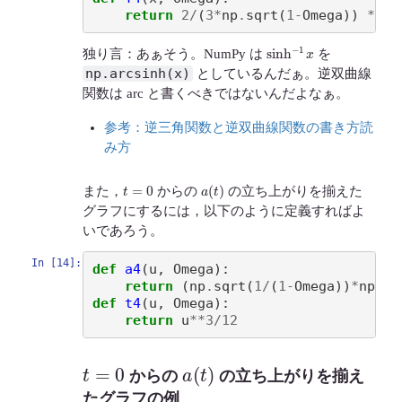
return
2
/
(
3
*
np
.
sqrt
(
1
-
Omega
))
*
np
sinh
−
1
x
独り言：あぁそう。NumPy は
を
np.arcsinh(x)
としているんだぁ。逆双曲線
関数は arc と書くべきではないんだよなぁ。
参考：逆三角関数と逆双曲線関数の書き方読
み方
t
=
0
a
(
t
)
また，
からの
の立ち上がりを揃えた
グラフにするには，以下のように定義すればよ
いであろう。
In [14]:
def
a4
(
u
,
Omega
):
return
(
np
.
sqrt
(
1
/
(
1
-
Omega
))
*
np
.
si
def
t4
(
u
,
Omega
):
return
u
**
3
/
12
t
=
0
a
(
t
)
からの
の立ち上がりを揃え
たグラフの例