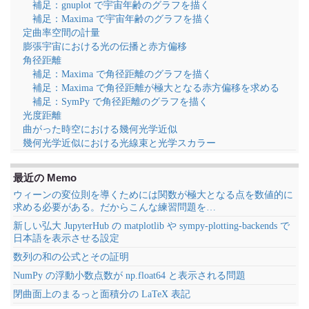
補足：gnuplot で宇宙年齢のグラフを描く
補足：Maxima で宇宙年齢のグラフを描く
定曲率空間の計量
膨張宇宙における光の伝播と赤方偏移
角径距離
補足：Maxima で角径距離のグラフを描く
補足：Maxima で角径距離が極大となる赤方偏移を求める
補足：SymPy で角径距離のグラフを描く
光度距離
曲がった時空における幾何光学近似
幾何光学近似における光線束と光学スカラー
最近の Memo
ウィーンの変位則を導くためには関数が極大となる点を数値的に
求める必要がある。だからこんな練習問題を…
新しい弘大 JupyterHub の matplotlib や sympy-plotting-backends で
日本語を表示させる設定
数列の和の公式とその証明
NumPy の浮動小数点数が np.float64 と表示される問題
閉曲面上のまるっと面積分の LaTeX 表記