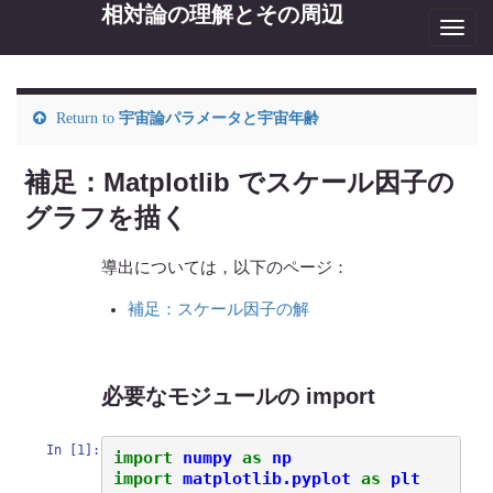
相対論の理解とその周辺
Toggl
navig
Return to
宇宙論パラメータと宇宙年齢
補足：Matplotlib でスケール因子の
グラフを描く
導出については，以下のページ：
補足：スケール因子の解
必要なモジュールの import
In [1]:
import
numpy
as
np
import
matplotlib.pyplot
as
plt