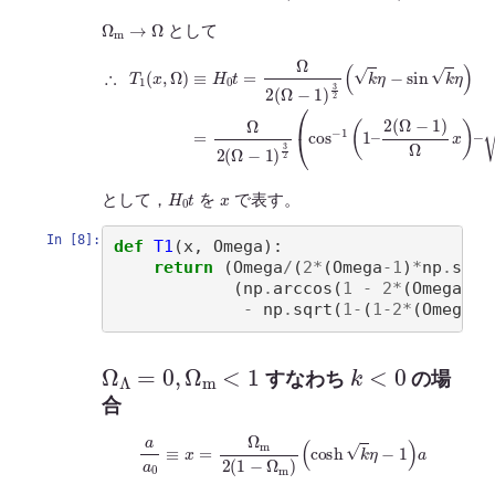
Ω
m
→
Ω
として
∴
T
3
2
1
(
(
cos
x
,
Ω
−
)
≡
1
(
H
1
0
–
t
2
=
(
Ω
Ω
2
−
(
1
Ω
)
Ω
−
1
x
)
)
3
–
2
1
(
–
k
(
η
1
−
–
2
sin
(
Ω
k
−
η
1
)
=
)
Ω
Ω
x
2
)
(
2
Ω
)
−
1
)
H
0
t
x
として，
を
で表す。
In [8]:
def
T1
(
x
,
Omega
):
return
(
Omega
/
(
2
*
(
Omega
-
1
)
*
np
.
sqrt
(
np
.
arccos
(
1
-
2
*
(
Omega
-
1
)
-
np
.
sqrt
(
1
-
(
1
-
2
*
(
Omega
-
1
Ω
Λ
=
0
,
Ω
m
<
1
k
<
0
すなわち
の場
合
a
a
0
≡
x
=
Ω
m
2
(
1
−
Ω
m
)
(
cosh
k
η
−
1
)
a