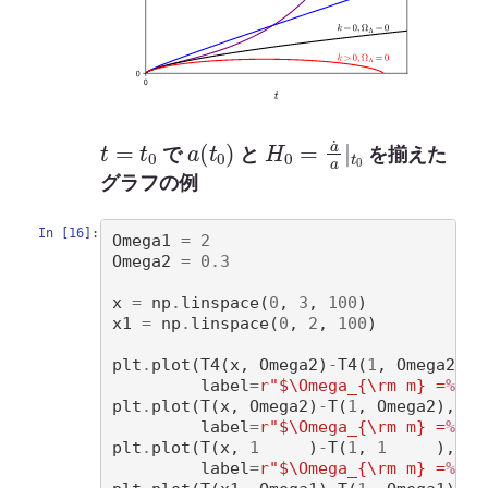
t
=
t
0
a
(
t
0
)
H
0
=
a
˙
a
|
t
0
で
と
を揃えた
グラフの例
In [16]:
Omega1
=
2
Omega2
=
0.3
x
=
np
.
linspace
(
0
,
3
,
100
)
x1
=
np
.
linspace
(
0
,
2
,
100
)
plt
.
plot
(
T4
(
x
,
Omega2
)
-
T4
(
1
,
Omega2
),
label
=
r
"$\Omega_{\rm m} =
%.1f
plt
.
plot
(
T
(
x
,
Omega2
)
-
T
(
1
,
Omega2
),
x
,
label
=
r
"$\Omega_{\rm m} =
%.1f
plt
.
plot
(
T
(
x
,
1
)
-
T
(
1
,
1
),
x
,
label
=
r
"$\Omega_{\rm m} =
%.1f