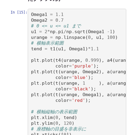
In [15]:
Omega1
=
1.1
Omega2
=
0.7
# 0 <= u <= u1 まで 
u1
=
2
*
np
.
pi
/
np
.
sqrt
(
Omega1
-
1
)
urange
=
np
.
linspace
(
0
,
u1
,
100
)
# 横軸表示範囲
tend
=
t1
(
u1
,
Omega1
)
*
1.1
plt
.
plot
(
t4
(
urange
,
0.999
),
a4
(
urange
,
color
=
'purple'
);
plt
.
plot
(
t
(
urange
,
Omega2
),
a
(
urange
,
color
=
'blue'
);
plt
.
plot
(
t
(
urange
,
1
),
a
(
urange
,
color
=
'black'
);
plt
.
plot
(
t
(
urange
,
Omega1
),
a
(
urange
,
color
=
'red'
);
# 横軸縦軸の表示範囲
plt
.
xlim
(
0
,
tend
)
plt
.
ylim
(
0
,
120
)
# 座標軸の目盛を非表示に
plt
.
xticks
([
0
])