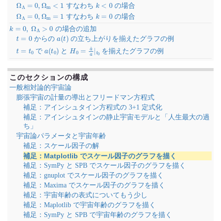
Ω
Λ
=
0
,
Ω
m
<
1
k
<
0
すなわち
の場合
Ω
Λ
=
0
,
Ω
m
=
1
k
=
0
すなわち
の場合
k
=
0
,
Ω
Λ
>
0
の場合の追加
t
=
0
a
(
t
)
からの
の立ち上がりを揃えたグラフの例
t
=
t
0
a
(
t
0
)
H
0
=
a
˙
a
|
t
0
で
と
を揃えたグラフの例
このセクションの構成
一般相対論的宇宙論
膨張宇宙の計量の導出とフリードマン方程式
補足：アインシュタイン方程式の 3+1 定式化
補足：アインシュタインの静止宇宙モデルと「人生最大の過
ち」
宇宙論パラメータと宇宙年齢
補足：スケール因子の解
補足：Matplotlib でスケール因子のグラフを描く
補足：SymPy と SPB でスケール因子のグラフを描く
補足：gnuplot でスケール因子のグラフを描く
補足：Maxima でスケール因子のグラフを描く
補足：宇宙年齢の表式についてもう少し
補足：Maplotlib で宇宙年齢のグラフを描く
補足：SymPy と SPB で宇宙年齢のグラフを描く