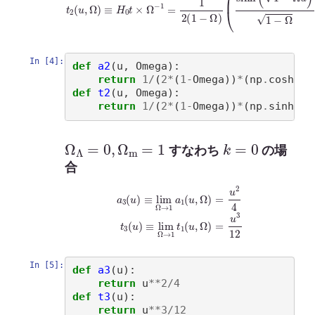
In [4]:
def
a2
(
u
,
Omega
):
return
1
/
(
2
*
(
1
-
Omega
))
*
(
np
.
cosh
(
np
def
t2
(
u
,
Omega
):
return
1
/
(
2
*
(
1
-
Omega
))
*
(
np
.
sinh
(
np
Ω
Λ
=
0
,
Ω
m
=
1
k
=
0
すなわち
の場
合
a
3
(
u
)
≡
lim
Ω
→
1
a
1
(
u
,
Ω
=
)
=
u
u
3
2
12
4
t
3
(
u
)
≡
lim
Ω
→
1
t
1
(
u
,
Ω
)
In [5]:
def
a3
(
u
):
return
u
**
2
/
4
def
t3
(
u
):
return
u
**
3
/
12