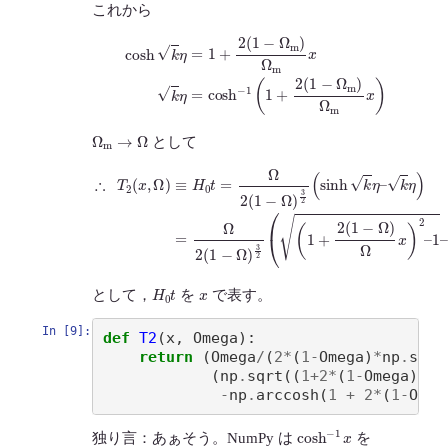
これから
cosh
k
η
=
1
+
2
(
1
−
Ω
m
)
Ω
m
m
x
k
x
η
)
=
cosh
−
1
(
1
+
2
(
1
−
Ω
m
)
Ω
Ω
m
→
Ω
として
∴
k
η
)
T
=
2
Ω
(
x
2
cosh
,
(
Ω
1
−
)
≡
Ω
−
H
1
)
3
0
(
1
2
t
=
+
(
(
Ω
2
1
(
2
+
1
(
2
−
1
(
−
Ω
1
Ω
−
)
Ω
Ω
)
3
x
)
2
Ω
)
(
)
sinh
x
)
2
–
k
1
η
–
–
H
0
t
x
として，
を
で表す。
In [9]:
def
T2
(
x
,
Omega
):
return
(
Omega
/
(
2
*
(
1
-
Omega
)
*
np
.
sqrt
(
np
.
sqrt
((
1
+
2
*
(
1
-
Omega
)
/
Om
-
np
.
arccosh
(
1
+
2
*
(
1
-
Omeg
cosh
−
1
x
独り言：あぁそう。NumPy は
を