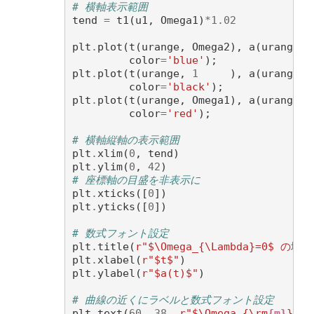
# 横軸表示範囲
tend
=
t1
(
u1
,
Omega1
)
*
1.02
plt
.
plot
(
t
(
urange
,
Omega2
),
a
(
urange
,
color
=
'blue'
);
plt
.
plot
(
t
(
urange
,
1
),
a
(
urange
,
color
=
'black'
);
plt
.
plot
(
t
(
urange
,
Omega1
),
a
(
urange
,
color
=
'red'
);
# 横軸縦軸の表示範囲
plt
.
xlim
(
0
,
tend
)
plt
.
ylim
(
0
,
42
)
# 座標軸の目盛を非表示に
plt
.
xticks
([
0
])
plt
.
yticks
([
0
])
# 数式フォント設定
plt
.
title
(
r
"$\Omega_{\Lambda}=0$
plt
.
xlabel
(
r
"$t$"
)
plt
.
ylabel
(
r
"$a(t)$"
)
# 曲線の近くにラベルと数式フォント設定
plt
.
text
(
60
,
38
,
r
"$\Omega_{\rm
{m}
} < 