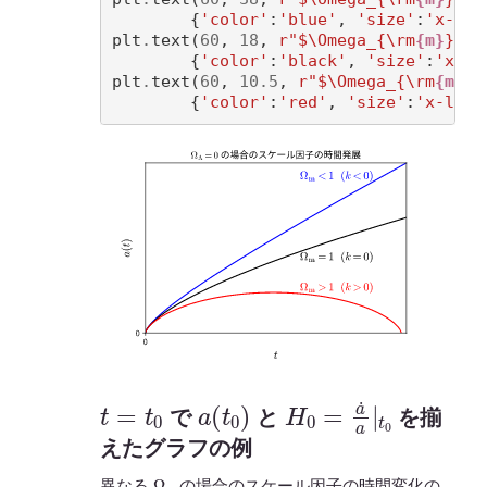
{
'color'
:
'blue'
,
'size'
:
'x-lar
plt
.
text
(
60
,
18
,
r
"$\Omega_{\rm
{m}
} = 
{
'color'
:
'black'
,
'size'
:
'x-la
plt
.
text
(
60
,
10.5
,
r
"$\Omega_{\rm
{m}
} 
{
'color'
:
'red'
,
'size'
:
'x-larg
t
=
t
0
a
(
t
0
)
H
0
=
a
˙
a
|
t
0
で
と
を揃
えたグラフの例
Ω
m
異なる
の場合のスケール因子の時間変化の