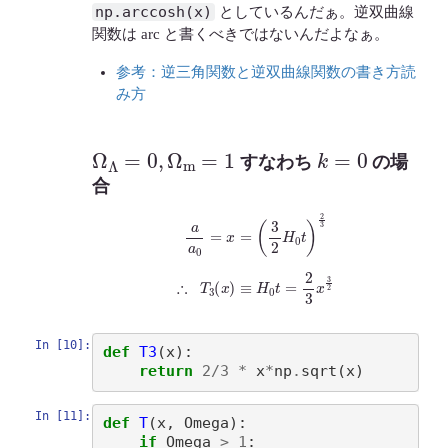
np.arccosh(x)
としているんだぁ。逆双曲線
関数は arc と書くべきではないんだよなぁ。
参考：逆三角関数と逆双曲線関数の書き方読
み方
Ω
Λ
=
0
,
Ω
m
=
1
k
=
0
すなわち
の場
合
a
a
0
=
x
=
(
3
2
H
0
t
)
2
3
∴
T
3
(
x
)
≡
H
0
t
=
2
3
x
3
2
In [10]:
def
T3
(
x
):
return
2
/
3
*
x
*
np
.
sqrt
(
x
)
In [11]:
def
T
(
x
,
Omega
):
if
Omega
>
1
: