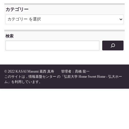
カテゴリー
検索
© 2022
KASAI Masumi 葛西 真寿
管理者：髙橋 龍一
このサイトは，
情報基盤センター
の
「弘前大学 Home Sweet Home - 弘大ホー
ム」
を利用しています。