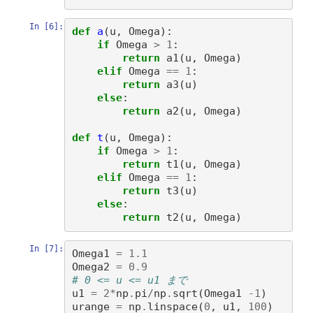
In [6]:
def
a
(
u
,
Omega
):
if
Omega
>
1
:
return
a1
(
u
,
Omega
)
elif
Omega
==
1
:
return
a3
(
u
)
else
:
return
a2
(
u
,
Omega
)
def
t
(
u
,
Omega
):
if
Omega
>
1
:
return
t1
(
u
,
Omega
)
elif
Omega
==
1
:
return
t3
(
u
)
else
:
return
t2
(
u
,
Omega
)
In [7]:
Omega1
=
1.1
Omega2
=
0.9
# 0 <= u <= u1 まで 
u1
=
2
*
np
.
pi
/
np
.
sqrt
(
Omega1
-
1
)
urange
=
np
.
linspace
(
0
,
u1
,
100
)