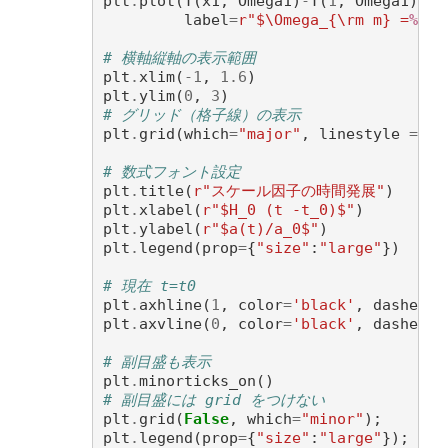
plt
.
plot
(
T
(
x1
,
Omega1
)
-
T
(
1
,
Omega1
),
x
label
=
r
"$\Omega_{\rm m} =
%.1f
# 横軸縦軸の表示範囲
plt
.
xlim
(
-
1
,
1.6
)
plt
.
ylim
(
0
,
3
)
# グリッド（格子線）の表示
plt
.
grid
(
which
=
"major"
,
linestyle
=
'd
# 数式フォント設定
plt
.
title
(
r
"スケール因子の時間発展"
)
plt
.
xlabel
(
r
"$H_0 (t -t_0)$"
)
plt
.
ylabel
(
r
"$a(t)/a_0$"
)
plt
.
legend
(
prop
=
{
"size"
:
"large"
})
# 現在 t=t0 
plt
.
axhline
(
1
,
color
=
'black'
,
dashes
=
(
plt
.
axvline
(
0
,
color
=
'black'
,
dashes
=
(
# 副目盛も表示
plt
.
minorticks_on
()
# 副目盛には grid をつけない
plt
.
grid
(
False
,
which
=
"minor"
);
plt
.
legend
(
prop
=
{
"size"
:
"large"
});