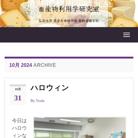
畜産物利用学研究室
Toggl
navig
10月 2024
ARCHIVE
ハロウィン
10月
31
By
Tsuda
今日は
ハロウ
ィンな