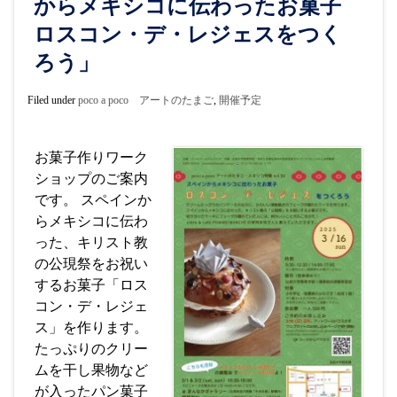
からメキシコに伝わったお菓子
ロスコン・デ・レジェスをつく
ろう」
Filed under
poco a poco アートのたまご
,
開催予定
お菓子作りワーク
ショップのご案内
です。 スペインか
らメキシコに伝わ
った、キリスト教
の公現祭をお祝い
するお菓子「ロス
コン・デ・レジェ
ス」を作ります。
たっぷりのクリー
ムを干し果物など
が入ったパン菓子