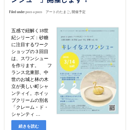
Filed under
poco a poco アートのたまご
,
開催予定
五感で紐解く18世
紀シリーズ：砂糖
に注目するワーク
ショップの３回目
は、スワンシュー
を作ります。 フ
ランス北東部、中
世のお城と林の木
立が美しい町シャ
ンティイ。ホイッ
プクリームの別名
「クレーム・ド・
シャンティ …
続きを読む