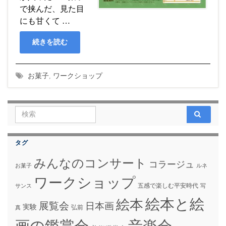
で挟んだ、見た目
にも甘くて …
続きを読む
お菓子
,
ワークショップ
Search for:
タグ
みんなのコンサート
コラージュ
お菓子
ルネ
ワークショップ
五感で楽しむ平安時代
サンス
写
絵本と絵
絵本
展覧会
日本画
実験
弘前
真