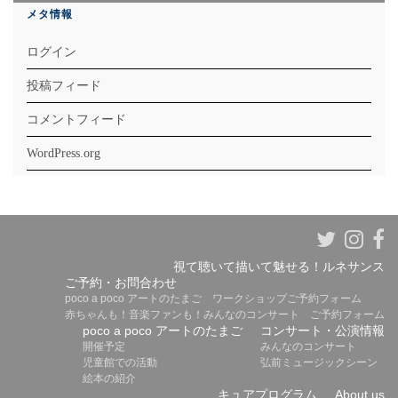
メタ情報
ログイン
投稿フィード
コメントフィード
WordPress.org
視て聴いて描いて魅せる！ルネサンス
ご予約・お問合わせ
poco a poco アートのたまご ワークショップご予約フォーム
赤ちゃんも！音楽ファンも！みんなのコンサート ご予約フォーム
poco a poco アートのたまご
コンサート・公演情報
開催予定
みんなのコンサート
児童館での活動
弘前ミュージックシーン
絵本の紹介
キュアプログラム
About us