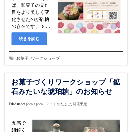
ば、和菓子の見た
目をより美しく変
化させたのが砂糖
の存在です。18 …
続きを読む
お菓子
,
ワークショップ
お菓子づくりワークショップ「鉱
石みたいな琥珀糖」のお知らせ
Filed under
poco a poco アートのたまご
,
開催予定
五感で
紐解く