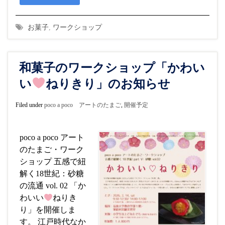
お菓子
,
ワークショップ
和菓子のワークショップ「かわい
い
ねりきり」のお知らせ
Filed under
poco a poco アートのたまご
,
開催予定
poco a poco アート
のたまご・ワーク
ショップ 五感で紐
解く18世紀：砂糖
の流通 vol. 02 「か
わいい
ねりき
り」を開催しま
す。 江戸時代なか