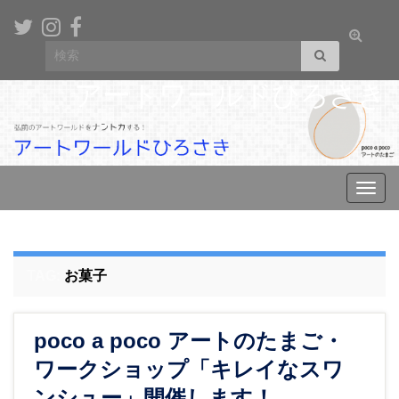
Toggle
Search for:
search
form
アートワールドひろさき
Toggl
navig
TAG:
お菓子
poco a poco アートのたまご・
ワークショップ「キレイなスワ
ンシュー」開催します！