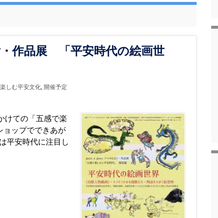
たまご・作品展 「平安時代の絵画世
楽しむ平安文化
,
開催予定
かけての「五感で楽
ークショップでできあが
半は平安時代に注目し