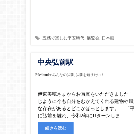
五感で楽しむ平安時代
,
展覧会
,
日本画
中央弘前駅
Filed under
みんなの弘前
,
弘前を知りたい！
伊東美穂さまからお写真をいただきました！
じように今も自分をむかえてくれる建物や風
な存在があるとどこかほっとします。 「
に弘前を離れ、令和2年にUターンしま …
続きを読む