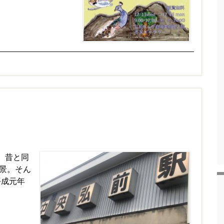
 昔と同
景。そん
平成元年