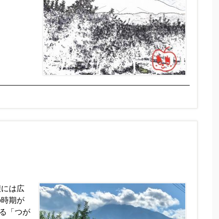
麓には広
の時期が
る「つが