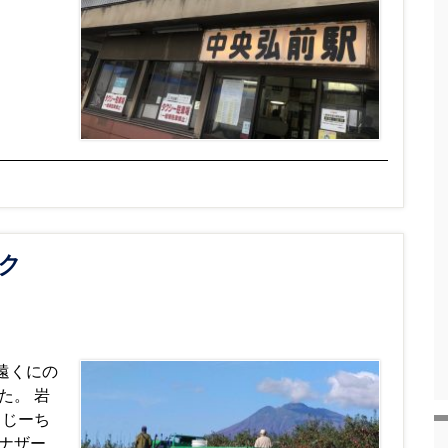
ク
遠くにの
た。 岩
うじーち
ナザー