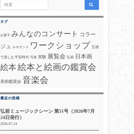
Search for:
タグ
みんなのコンサート
コラー
お菓子
ワークショップ
ジュ
五感
ルネサンス
展覧会
日本画
実験
で楽しむ平安時代
弘前
写真
絵本と絵画の鑑賞会
絵本
音楽会
美術鑑賞会
最近の投稿
弘前ミュージックシーン 第51号（2026年7月
24日発行）
2026-07-24