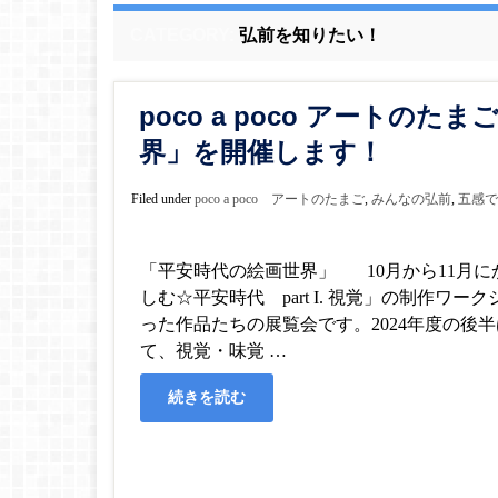
CATEGORY:
弘前を知りたい！
poco a poco アートの
界」を開催します！
Filed under
poco a poco アートのたまご
,
みんなの弘前
,
五感で
「平安時代の絵画世界」 10月から11月に
しむ☆平安時代 part I. 視覚」の制作ワ
った作品たちの展覧会です。2024年度の後
て、視覚・味覚 …
続きを読む