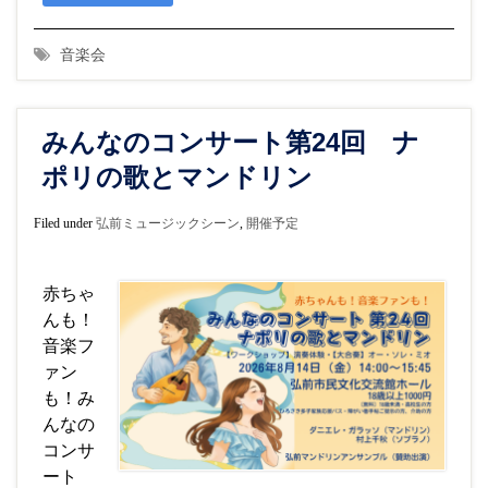
音楽会
みんなのコンサート第24回 ナ
ポリの歌とマンドリン
Filed under
弘前ミュージックシーン
,
開催予定
赤ちゃ
んも！
音楽フ
ァン
も！み
んなの
コンサ
ート