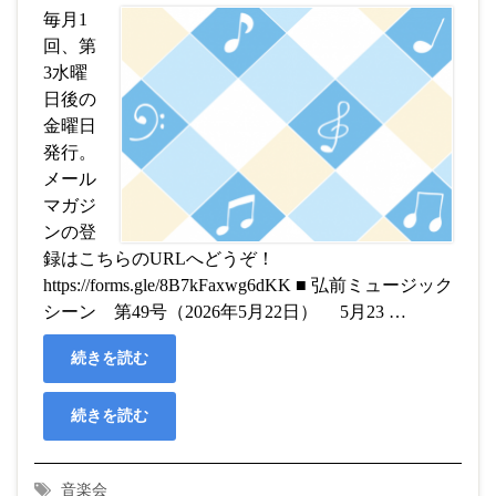
毎月1
回、第
3水曜
日後の
金曜日
発行。
メール
マガジ
ンの登
録はこちらのURLへどうぞ！
https://forms.gle/8B7kFaxwg6dKK ■ 弘前ミュージック
シーン 第49号（2026年5月22日） 5月23 …
続きを読む
続きを読む
音楽会