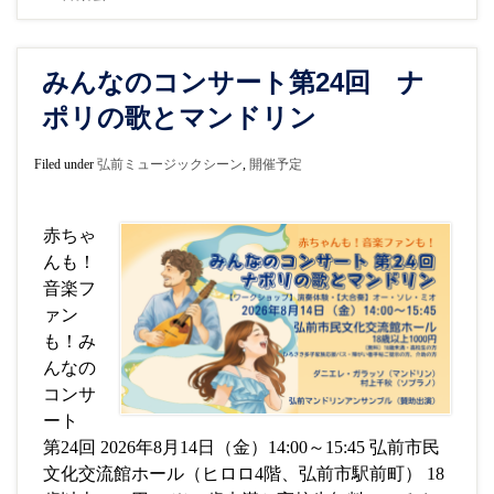
みんなのコンサート第24回 ナ
ポリの歌とマンドリン
Filed under
弘前ミュージックシーン
,
開催予定
赤ちゃ
んも！
音楽フ
ァン
も！み
んなの
コンサ
ート
第24回 2026年8月14日（金）14:00～15:45 弘前市民
文化交流館ホール（ヒロロ4階、弘前市駅前町） 18