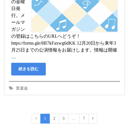
の金曜
日発
行。メ
ールマ
ガジン
の登録はこちらのURLへどうぞ！
https://forms.gle/8B7kFaxwg6dKK 12月20日から来年3
月25日までの公演情報をお届けします。情報は開催
…
続きを読む
音楽会
1
2
3
…
7