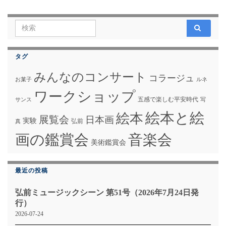
Search for:
タグ
みんなのコンサート
コラージュ
お菓子
ルネ
ワークショップ
五感で楽しむ平安時代
サンス
写
絵本と絵
絵本
展覧会
日本画
実験
弘前
真
画の鑑賞会
音楽会
美術鑑賞会
最近の投稿
弘前ミュージックシーン 第51号（2026年7月24日発
行）
2026-07-24