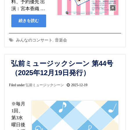
料、予約優先 出
演：宮本香織 …
続きを読む
みんなのコンサート
,
音楽会
弘前ミュージックシーン 第44号
（2025年12月19日発行）
Filed under
弘前ミュージックシーン
2025-12-19
※毎月
1回、
第3水
曜日後