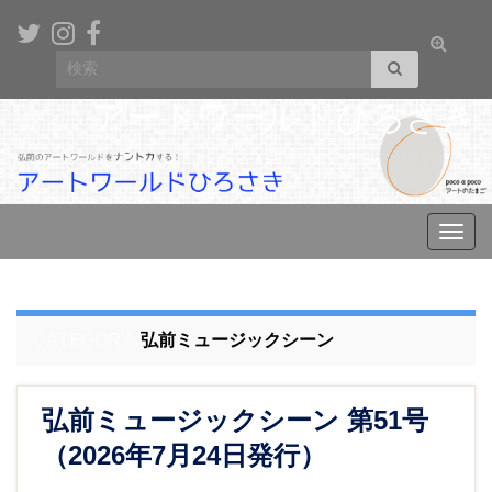
Toggle
Search for:
search
form
アートワールドひろさき
Toggl
navig
CATEGORY:
弘前ミュージックシーン
弘前ミュージックシーン 第51号
（2026年7月24日発行）