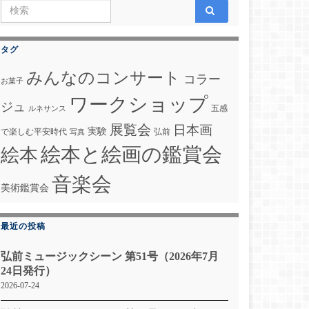
Search for:
タグ
みんなのコンサート
コラー
お菓子
ワークショップ
ジュ
五感
ルネサンス
展覧会
日本画
実験
で楽しむ平安時代
弘前
写真
絵本と絵画の鑑賞会
絵本
音楽会
美術鑑賞会
最近の投稿
弘前ミュージックシーン 第51号（2026年7月
24日発行）
2026-07-24