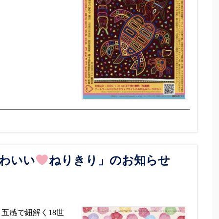
わいい
ねりきり」のお知らせ
プ 五感で紐解く18世