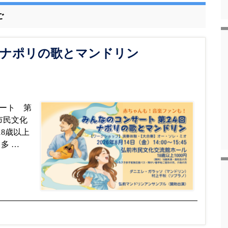
ご
 ナポリの歌とマンドリン
ート 第
弘前市民文化
8歳以上
多 …