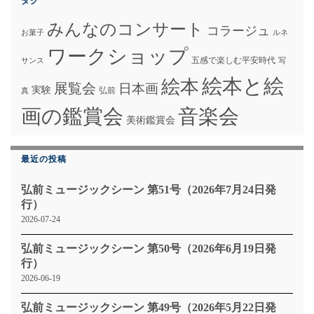
タグ
みんなのコンサート
コラージュ
お菓子
ルネ
ワークショップ
五感で楽しむ平安時代
サンス
写
絵本と絵
絵本
展覧会
日本画
実験
弘前
真
画の鑑賞会
音楽会
美術鑑賞会
最近の投稿
弘前ミュージックシーン 第51号（2026年7月24日発
行）
2026-07-24
弘前ミュージックシーン 第50号（2026年6月19日発
行）
2026-06-19
弘前ミュージックシーン 第49号（2026年5月22日発