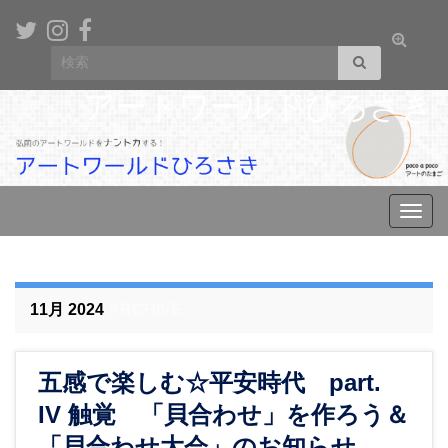
Toggle
Search for:
search
form
アートワールドひろさき
Toggl
navig
11月 2024
ARCHIVE
五感で楽しむ☆平安時代 part.
IV 触覚 「貝合わせ」を作ろう＆
「貝合わせ大会」のお知らせ