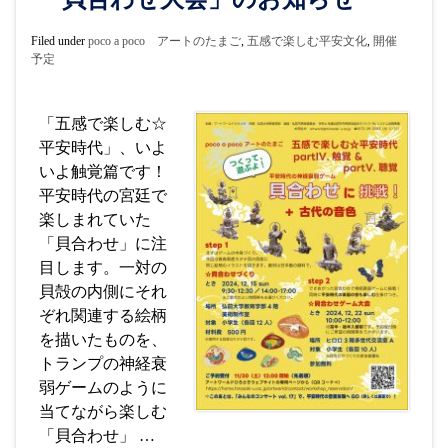
Filed under
poco a poco アートのたまご
,
五感で楽しむ平安文化
,
開催
予定
「五感で楽しむ☆
平安時代」、いよ
いよ触覚篇です！
平安時代の宮廷で
楽しまれていた
「貝合わせ」に注
目します。一対の
貝殻の内側にそれ
ぞれ関連する絵柄
を描いたものを、
トランプの神経衰
弱ゲームのように
当てながら楽しむ
「貝合わせ」 …