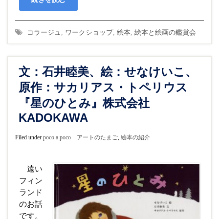
コラージュ
,
ワークショップ
,
絵本
,
絵本と絵画の鑑賞会
文：石井睦美、絵：せなけいこ、
原作：サカリアス・トペリウス
『星のひとみ』株式会社
KADOKAWA
Filed under
poco a poco アートのたまご
,
絵本の紹介
遠い
フィン
ランド
のお話
です。