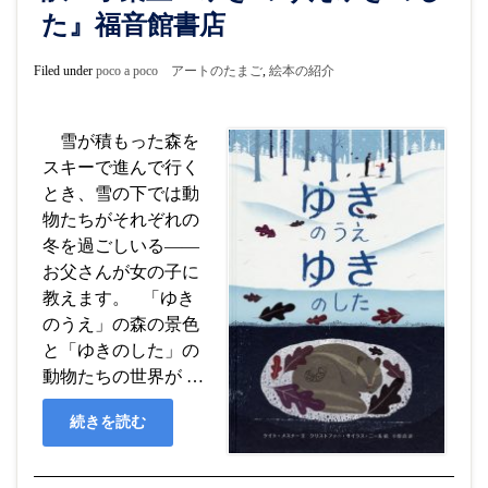
た』福音館書店
Filed under
poco a poco アートのたまご
,
絵本の紹介
雪が積もった森を
スキーで進んで行く
とき、雪の下では動
物たちがそれぞれの
冬を過ごしいる――
お父さんが女の子に
教えます。 「ゆき
のうえ」の森の景色
と「ゆきのした」の
動物たちの世界が …
続きを読む