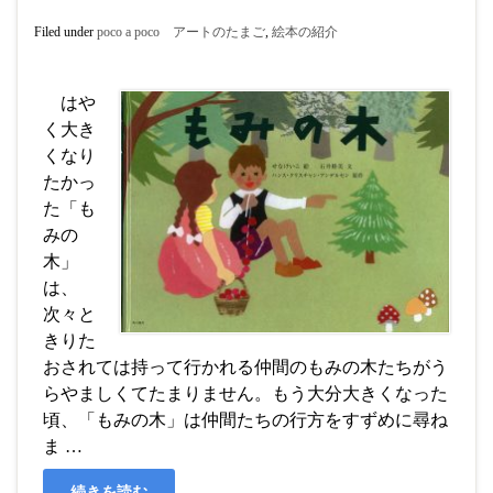
Filed under
poco a poco アートのたまご
,
絵本の紹介
はや
く大き
くなり
たかっ
た「も
みの
木」
は、
次々と
きりた
おされては持って行かれる仲間のもみの木たちがう
らやましくてたまりません。もう大分大きくなった
頃、「もみの木」は仲間たちの行方をすずめに尋ね
ま …
続きを読む