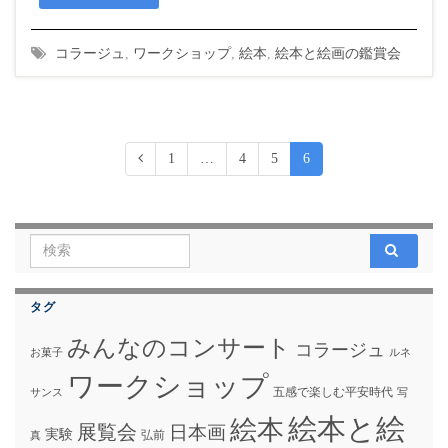
コラージュ
,
ワークショップ
,
絵本
,
絵本と絵画の鑑賞会
1
…
4
5
6
Search for:
タグ
みんなのコンサート
コラージュ
お菓子
ルネ
ワークショップ
五感で楽しむ平安時代
サンス
写
絵本と絵
絵本
展覧会
日本画
実験
弘前
真