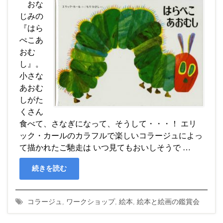
おな
じみの
『はら
ぺこあ
おむ
し』。
小さな
あおむ
しがた
くさん
食べて、さなぎになって、そうして・・・！ エリ
ック・カールのカラフルで楽しいコラージュによっ
て描かれたご馳走は いつ見てもおいしそうで …
続きを読む
コラージュ
,
ワークショップ
,
絵本
,
絵本と絵画の鑑賞会