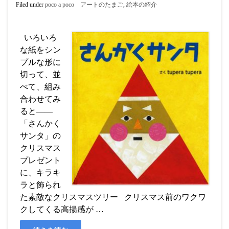
Filed under
poco a poco アートのたまご
,
絵本の紹介
いろいろ
な紙をシン
プルな形に
切って、並
べて、組み
合わせてみ
ると――
「さんかく
サンタ」の
クリスマス
プレゼント
に、キラキ
ラと飾られ
た素敵なクリスマスツリー クリスマス前のワクワ
クしてくる高揚感が …