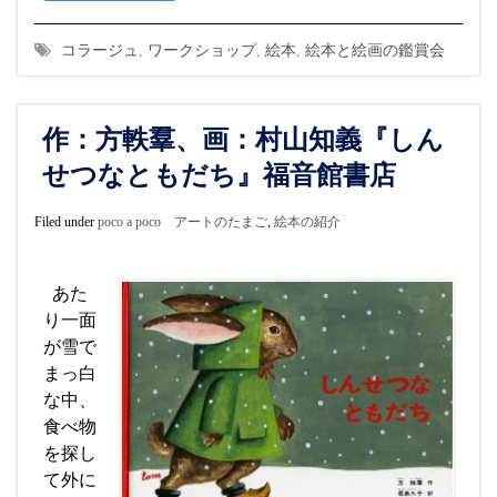
コラージュ
,
ワークショップ
,
絵本
,
絵本と絵画の鑑賞会
作：方軼羣、画：村山知義『しん
せつなともだち』福音館書店
Filed under
poco a poco アートのたまご
,
絵本の紹介
あた
り一面
が雪で
まっ白
な中、
食べ物
を探し
て外に