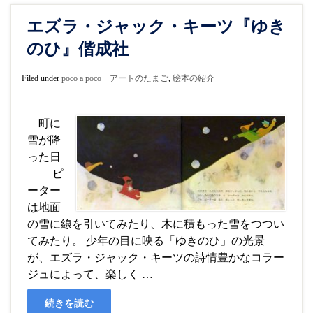
エズラ・ジャック・キーツ『ゆき
のひ』偕成社
Filed under
poco a poco アートのたまご
,
絵本の紹介
町に
雪が降
った日
―― ピ
ーター
は地面
の雪に線を引いてみたり、木に積もった雪をつつい
てみたり。 少年の目に映る「ゆきのひ」の光景
が、エズラ・ジャック・キーツの詩情豊かなコラー
ジュによって、楽しく …
続きを読む