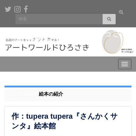
Toggle
Search for:
search
form
アートワールドひろさき
Toggl
navig
CATEGORY:
絵本の紹介
作：tupera tupera『さんかくサ
ンタ』絵本館