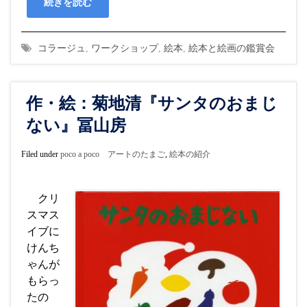
続きを読む
コラージュ
,
ワークショップ
,
絵本
,
絵本と絵画の鑑賞会
作・絵：菊地清『サンタのおまじ
ない』冨山房
Filed under
poco a poco アートのたまご
,
絵本の紹介
クリ
スマス
イブに
けんち
ゃんが
もらっ
たの