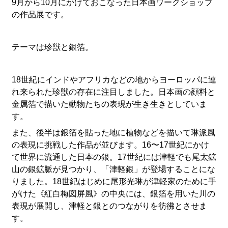
9月から10月にかけておこなった日本画ワークショップ
の作品展です。
テーマは珍獣と銀箔。
18世紀にインドやアフリカなどの地からヨーロッパに連
れ来られた珍獣の存在に注目しました。日本画の顔料と
金属箔で描いた動物たちの表現が生き生きとしていま
す。
また、後半は銀箔を貼った地に植物などを描いて琳派風
の表現に挑戦した作品が並びます。16〜17世紀にかけ
て世界に流通した日本の銀。17世紀には津軽でも尾太鉱
山の銀鉱脈が見つかり、「津軽銀」が登場することにな
りました。18世紀はじめに尾形光琳が津軽家のために手
がけた《紅白梅図屏風》の中央には、銀箔を用いた川の
表現が展開し、津軽と銀とのつながりを彷彿とさせま
す。