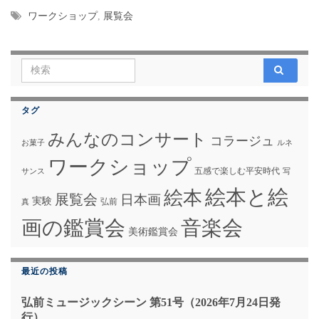
ワークショップ
,
展覧会
Search for:
タグ
みんなのコンサート
コラージュ
お菓子
ルネ
ワークショップ
五感で楽しむ平安時代
サンス
写
絵本と絵
絵本
展覧会
日本画
実験
弘前
真
画の鑑賞会
音楽会
美術鑑賞会
最近の投稿
弘前ミュージックシーン 第51号（2026年7月24日発
行）