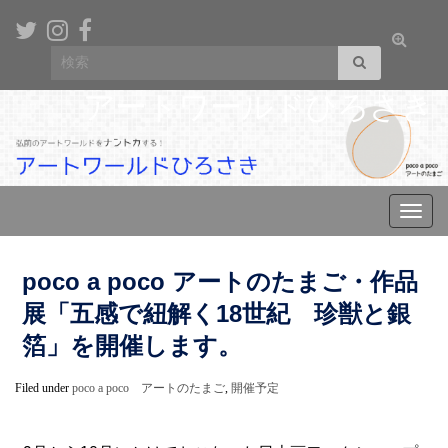
Toggle
Search for:
search
form
アートワールドひろさき
Toggl
navig
poco a poco アートのたまご・作品
展「五感で紐解く18世紀 珍獣と銀
箔」を開催します。
Filed under
poco a poco アートのたまご
,
開催予定