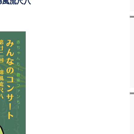
錦風流尺八