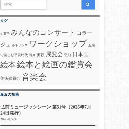
Search for:
タグ
みんなのコンサート
コラー
お菓子
ワークショップ
ジュ
五感
ルネサンス
展覧会
日本画
実験
で楽しむ平安時代
弘前
写真
絵本と絵画の鑑賞会
絵本
音楽会
美術鑑賞会
最近の投稿
弘前ミュージックシーン 第51号（2026年7月
24日発行）
2026-07-24