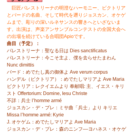
巨匠パレストリーナの明澄なハーモニー、ビクトリア
とバードの名曲、そして時代を遡りジョスカン、オケゲ
ムまで、彫りの深いルネサンスの響きへといざないま
す。出演は、声楽アンサンブルコンテストの全国大会へ
の出場を続けている合唱団Apioです。
曲目（予定）：
パレストリーナ：聖なる日は Dies sanctificatus
パレストリーナ：今こそ主よ、僕を去らせたまわん
Nunc dimittis
バード：めでたし真の御体よ Ave verum corpus
ハンデル（ビクトリア）：めでたしマリアよ Ave Maria
ビクトリア：レクイエムより 奉献唱: 主、イエス・キリ
スト Offertorium: Domine, Iesu Christe
不詳：兵士 l’homme armé
ジョスカン・デ・プレ：ミサ曲「兵士」より キリエ
Missa l’homme armé: Kyrie
J. オケゲム：めでたしマリアよ Ave Maria
ジョスカン・デ・プレ：森のニンフ––ヨハネス・オケゲ