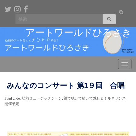
Toggle
Search for:
search
form
アートワールドひろさき
Toggl
navig
みんなのコンサート 第1９回 合唱
Filed under
弘前ミュージックシーン
,
視て聴いて描いて魅せる！ルネサンス
,
開催予定