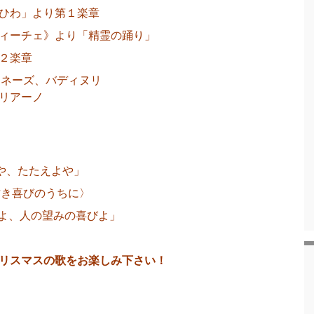
ひわ」より第１楽章
ィーチェ》より「精霊の踊り」
２楽章
ポロネーズ、バディヌリ
リアーノ
や、たたえよや」
〈甘き喜びのうちに〉
「主よ、人の望みの喜びよ」
リスマスの歌をお楽しみ下さい！