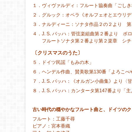
１．ヴィヴァルディ：フルート協奏曲「ごしき
２．グルック：オペラ《オルフェオとエウリデ
３．ナルディーニ：ソナタ作品２の２より 第
４．J. S. バッハ：管弦楽組曲第２番より 
フルートソナタ第２番より第２楽章 シチ
〔クリスマスのうた〕
５．ドイツ民謡「もみの木」
６．ヘンデル作曲、賛美歌第130番「よろこべ
７．J. S. バッハ：《オルガン小曲集》より
８．J. S. バッハ：カンタータ第147番より
古い時代の穏やかなフルート曲と、ドイツのク
フルート：工藤千尋
ピアノ：宮本香織