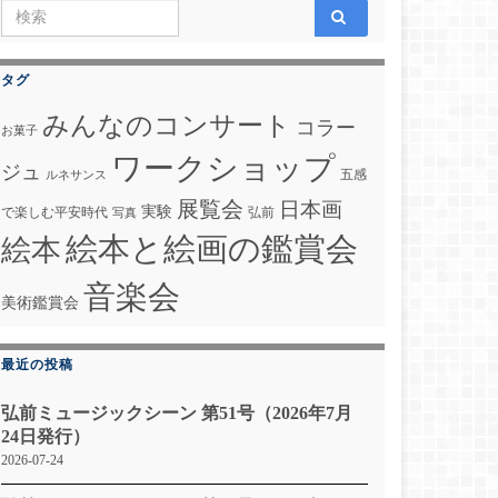
Search for:
タグ
みんなのコンサート
コラー
お菓子
ワークショップ
ジュ
五感
ルネサンス
展覧会
日本画
実験
で楽しむ平安時代
弘前
写真
絵本と絵画の鑑賞会
絵本
音楽会
美術鑑賞会
最近の投稿
弘前ミュージックシーン 第51号（2026年7月
24日発行）
2026-07-24