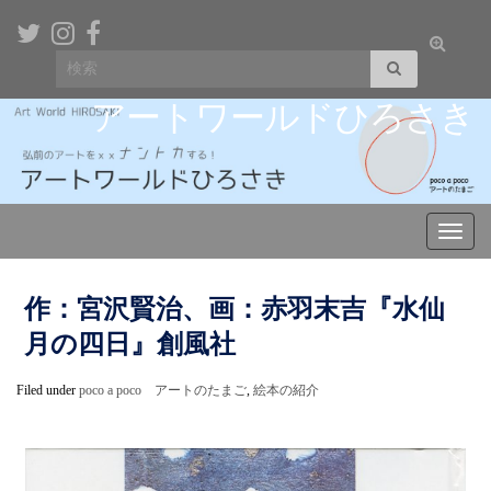
Toggle
Search for:
search
form
アートワールドひろさき
Toggl
navig
作：宮沢賢治、画：赤羽末吉『水仙
月の四日』創風社
Filed under
poco a poco アートのたまご
,
絵本の紹介