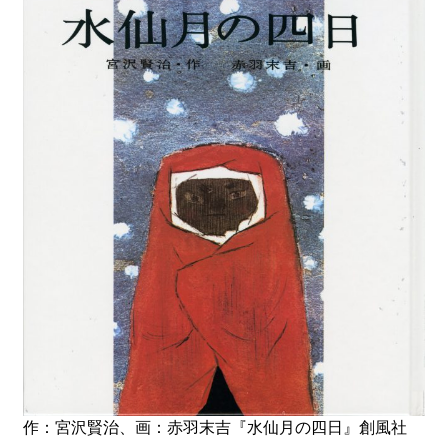
作：宮沢賢治、画：赤羽末吉『水仙月の四日』創風社