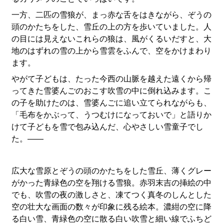
一方、二匹の雪狼が、まっ赤な舌をはきながら、ぞうの
頭のかたちをした、雪丘の上の方を歩いていました。人
の目には見えないこれらの狼は、風がくるいだすと、大
地のはずれの雪の上から雪雲をふんで、空をかけまわり
ます。
やがて子どもは、たった今西の山脈を越えた遠くから帰
ってきた雪婆んごのおこす吹雪の中に倒れ込みます。こ
の子を助けたのは、雪婆んごに追い立てられながらも、
「毛布をかぶって、うつむけになっておいで」と語りか
けて子どもを雪で包み込んだ、心やさしい雪童子でし
た。――
広大な雪原とぞうの頭のかたちをした雪丘、薄くグレー
がかった青緑色の空を翔ける雪狼。赤羽末吉の挿絵の中
でも、吹雪の夜の激しさと、凍てつく真冬のしんとした
空の壮大な画面の数々が印象に残る絵本。濃紺の空に降
る白い雪、青緑色の空に散る白い吹雪と細い線でふちど