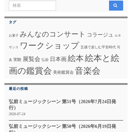
Search for:
タグ
みんなのコンサート
コラージュ
お菓子
ルネ
ワークショップ
五感で楽しむ平安時代
サンス
写
絵本と絵
絵本
展覧会
日本画
実験
弘前
真
画の鑑賞会
音楽会
美術鑑賞会
最近の投稿
弘前ミュージックシーン 第51号（2026年7月24日発
行）
2026-07-24
弘前ミュージックシーン 第50号（2026年6月19日発