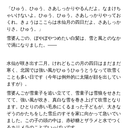
「ひゅう、ひゅう、さあしっかりやるんだよ。なまけち
ゃいけないよ。ひゅう、ひゅう。さあしっかりやってお
くれ。きょうはここらは水仙月の四日だよ。さあしっか
りさ。ひゅう。」
雪婆んごの、ぼやぼやつめたい白髪は、雪と風とのなか
で渦になりました。――
水仙が咲き出す二月。けれどもこの月の四日はまだまだ
寒く、北国では強い風がひゅうひゅうとうなって吹雪く
ことも多い日です（今年は例外的に太陽が顔を出してい
ますが）。
雪婆んごが雪童子を追い立てて、雪童子は雪狼をせきた
てて、強い風が吹き、真白な雪を巻き上げて吹雪となり
ます。ひとりの赤い毛糸にくるまった子どもが、大きな
ぞうのかたちをした雪丘のすそを家に向かって急いでい
ました。この子の頭の中は、赤砂糖とザラメと水でつく
るカリメラのことでいっぱいです。