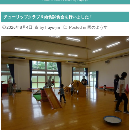
チューリップクラブ＆給食試食会を行いました！
2026年8月4日
by
huyo-jm
Posted in
園のようす