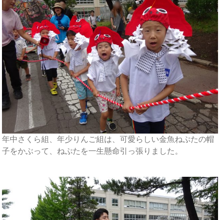
年中さくら組、年少りんご組は、可愛らしい金魚ねぷたの帽
子をかぶって、ねぷたを一生懸命引っ張りました。