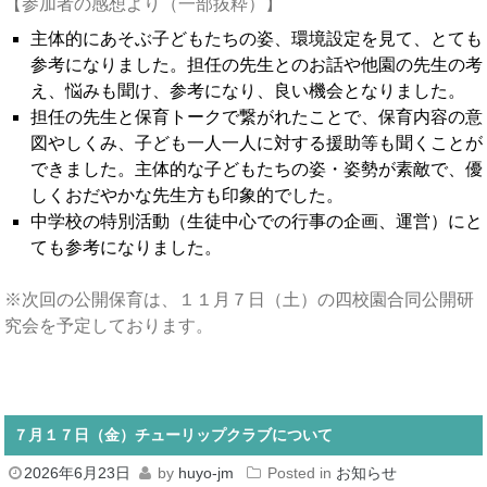
【参加者の感想より（一部抜粋）】
主体的にあそぶ子どもたちの姿、環境設定を見て、とても
参考になりました。担任の先生とのお話や他園の先生の考
え、悩みも聞け、参考になり、良い機会となりました。
担任の先生と保育トークで繋がれたことで、保育内容の意
図やしくみ、子ども一人一人に対する援助等も聞くことが
できました。主体的な子どもたちの姿・姿勢が素敵で、優
しくおだやかな先生方も印象的でした。
中学校の特別活動（生徒中心での行事の企画、運営）にと
ても参考になりました。
※次回の公開保育は、１１月７日（土）の四校園合同公開研
究会を予定しております。
７月１７日（金）チューリップクラブについて
2026年6月23日
by
huyo-jm
Posted in
お知らせ