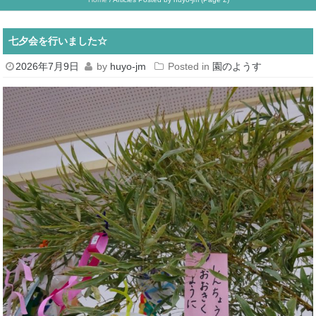
七夕会を行いました☆
2026年7月9日
by
huyo-jm
Posted in
園のようす