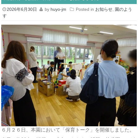
2026年6月30日
by
huyo-jm
Posted in
お知らせ
,
園のよう
す
６月２６日、本園において「保育トーク」を開催しました。