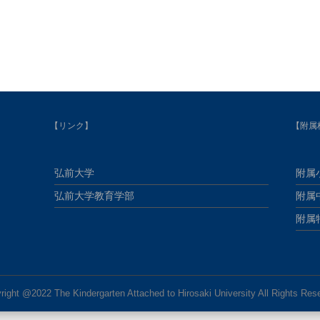
【リンク】
【附属
弘前大学
附属
弘前大学教育学部
附属
附属
right @2022 The Kindergarten Attached to Hirosaki University All Rights Res