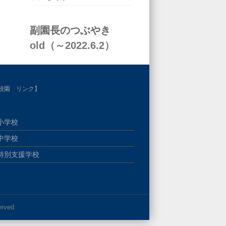
副園長のつぶやき
old（～2022.6.2）
校園 リンク】
小学校
中学校
特別支援学校
erved