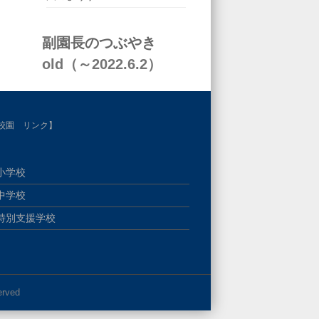
副園長のつぶやき
old（～2022.6.2）
校園 リンク】
小学校
中学校
特別支援学校
erved