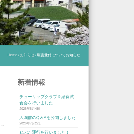
Home
/
お知らせ
/
願書受付についてお知らせ
新着情報
チューリップクラブ＆給食試
食会を行いました！
2026年8月4日
入園前のQ＆Aを公開しました
2026年7月22日
り
→
ねぷた運行を行いました！