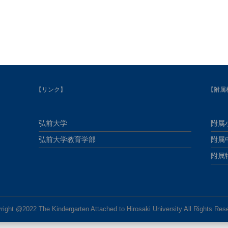
【リンク】
【附属
弘前大学
附属
弘前大学教育学部
附属
附属
right @2022 The Kindergarten Attached to Hirosaki University All Rights Res