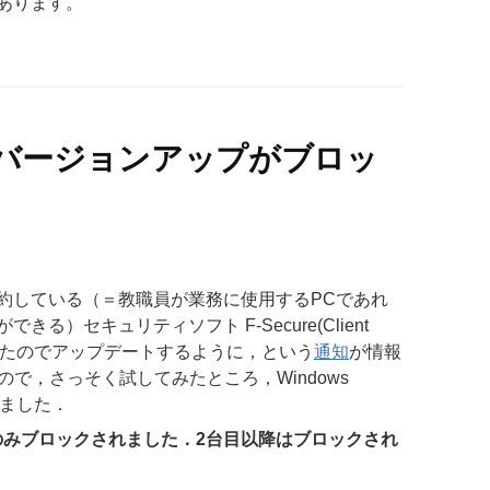
あります。
eのバージョンアップがブロッ
約している（＝教職員が業務に使用するPCであれ
）セキュリティソフト F-Secure(Client
ジョンが出たのでアップデートするように，という
通知
が情報
で，さっそく試してみたところ，Windows
されました．
のみブロックされました．2台目以降はブロックされ