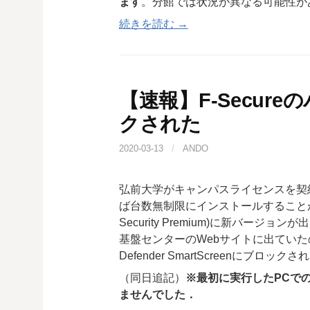
ます
。分館では状況が異なる可能性が
続きを読む →
【速報】F-Secur
クされた
2020-03-13
/
ANDO
弘前大学がキャンパスライセンスを契
ば台数無制限にインストールすることができる
Security Premium)に新バー
基盤センターのWebサイトに出ていたの
Defender SmartScreenにブロック
（同日追記）
※最初に実行したPCで
ませんでした．