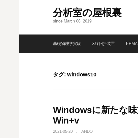
コ
分析室の屋根裏
ン
テ
since March 06, 2019
ン
ツ
へ
基礎物理学実験
X線回折装置
EPMA
ス
キ
ッ
プ
タグ:
windows10
Windowsに新た
Win+v
2021-05-20
/
ANDO