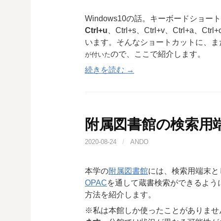
Windows10の話。キーボードシ
Ctrl+u
、Ctrl+s、Ctrl+v、Ctrl+a
います。そんなショートカットに、ま
ので、ここで紹介します。
が付いた
続きを読む →
附属図書館の検索用
2020-08-24
/
ANDO
本学の
附属図書館
には、検索用端末と
OPAC
を通して蔵書検索ができるよう
方法を紹介します。
※私は本館しか使ったことがありませ