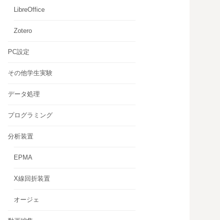
LibreOffice
Zotero
PC設定
その他学生実験
データ処理
プログラミング
分析装置
EPMA
X線回折装置
オージェ