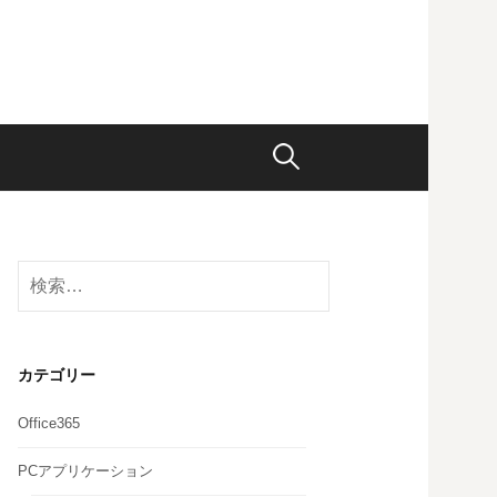
検
索:
検
索:
カテゴリー
Office365
PCアプリケーション