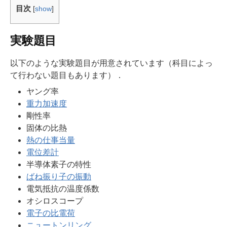
目次
[
show
]
実験題目
以下のような実験題目が用意されています（科目によっ
て行わない題目もあります）．
ヤング率
重力加速度
剛性率
固体の比熱
熱の仕事当量
電位差計
半導体素子の特性
ばね振り子の振動
電気抵抗の温度係数
オシロスコープ
電子の比電荷
ニュートンリング