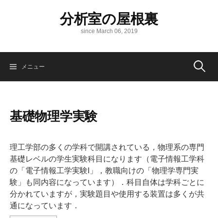
コ
分析室の屋根裏
ン
テ
since March 06, 2019
ン
ツ
へ
検
メニュー
ス
キ
ッ
索:
プ
基礎物理学実験
理工学部の多くの学科で開講されている，物理系の専門
基礎レベルの学生実験科目になります（電子情報工学科
の「電子情報工学実験I」，教職向けの「物理学専門実
験」も同内容になっています）．科目自体は学科ごとに
分かれていますが，実験題目や使用する装置は多くが共
通になっています．