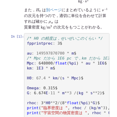
H
0
s
−
1
また，
は
別ページ
にまとめているように
の次元を持つので，適切に単位を合わせて計算
ρ
c
r
すれば確かに
は
kg
/
m
3
質量密度
の次元をもつことがわかる。
In [1]:
/* H0 の精度は，せいぜいこのくらい */
fpprintprec
:
 3$

au
:
149597870700
*
m
/* Mpc だから 1E6 pc で，km だから 1E3 m
Mpc
:
 648000
/
float
(
%pi
)
*
au
*
 1
E6
km
:
 1
E3
*
m
$

H0
:
67.4
*
km
/
(
s
*
Mpc
)
$

Omega
:
 0
.
G
:
 6
.
674
E
-
11
*
m
**
3
/
(
kg
*
s
**
2
)
$

rhoc
:
 3
*
H0
**
2
/
(
8
*
float
(
%pi
)
*
G
)
print
(
"臨界密度は "
, 
rhoc
/
(
kg
/
m
^
3
)
, 
"k
print
(
"宇宙空間の物質密度は "
, 
rhoc
*
Ome