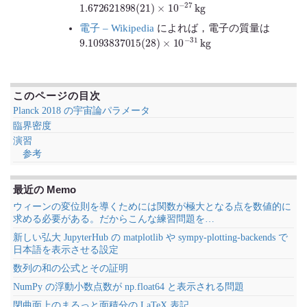
1.672621898
(
21
)
×
10
−
27
kg
電子 – Wikipedia
によれば，電子の質量は
9.1093837015
(
28
)
×
10
−
31
kg
このページの目次
Planck 2018 の宇宙論パラメータ
臨界密度
演習
参考
最近の Memo
ウィーンの変位則を導くためには関数が極大となる点を数値的に
求める必要がある。だからこんな練習問題を…
新しい弘大 JupyterHub の matplotlib や sympy-plotting-backends で
日本語を表示させる設定
数列の和の公式とその証明
NumPy の浮動小数点数が np.float64 と表示される問題
閉曲面上のまるっと面積分の LaTeX 表記