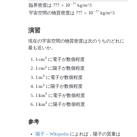
?
?
?
×
10
−
?
?
臨界密度は
kg/m^3
?
?
?
×
10
−
?
?
宇宙空間の物質密度は
kg/m^3
演習
現在の宇宙空間の物質密度は次のうちのどれに
最も近いか。
1
cm
3
に電子が数個程度
1
cm
3
に陽子が数個程度
1
m
3
に電子が数個程度
1
m
3
に陽子が数個程度
1
km
3
に電子が数個程度
1
km
3
に陽子が数個程度
参考
陽子 – Wikipedia
によれば，陽子の質量は