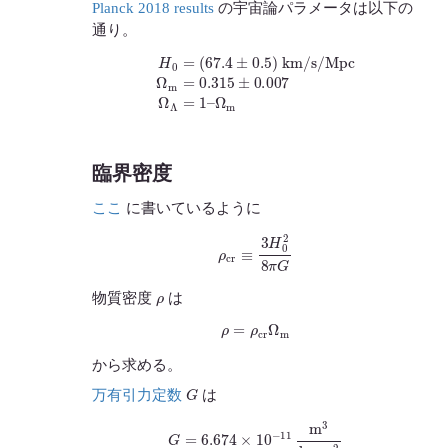
Planck 2018 results
の宇宙論パラメータは以下の
通り。
H
0
=
(
67.4
±
0.5
)
km/s/Mpc
Ω
Ω
m
m
=
0.315
±
0.007
Ω
Λ
=
1
–
臨界密度
ここ
に書いているように
ρ
c
r
≡
3
H
0
2
8
π
G
ρ
物質密度
は
ρ
=
ρ
c
r
Ω
m
から求める。
G
万有引力定数
は
G
=
6.674
×
10
−
11
m
3
kg
⋅
s
2