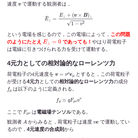
v
速度
で運動する観測者は，
E
¯
⊥
=
E
⊥
+
(
v
×
B
)
⊥
1
−
v
2
という電場を感じるので，この電場によって，
この問題
E
⊥
=
0
のようにたとえ
であっても！
やはり荷電粒子
は電線に引きつけられる力を受けて運動する。
4元力としての相対論的なローレンツ力
v
=
v
μ
e
μ
荷電粒子の4元速度を
とすると，この荷電粒子
が受ける
4元力
としての
相対論的なローレンツ力
の成分
f
μ
は以下のように定義される。
f
μ
≡
q
F
μ
ν
v
ν
F
μ
ν
ここで
は
電磁場テンソル
である。
A
v
e
観測者
からみると，荷電粒子は速度
で運動してい
るので，
4元速度の合成則
から