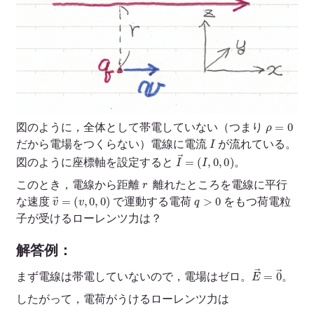
ρ
=
0
図のように，全体として帯電していない（つまり
I
だから電場をつくらない）電線に電流
が流れている。
I
→
=
(
I
,
0
,
0
)
図のように座標軸を設定すると
。
r
このとき，電線から距離
離れたところを電線に平行
v
→
=
(
v
,
0
,
0
)
q
>
0
な速度
で運動する電荷
をもつ荷電粒
子が受けるローレンツ力は？
解答例：
E
→
=
0
→
まず電線は帯電していないので，電場はゼロ。
。
したがって，電荷がうけるローレンツ力は