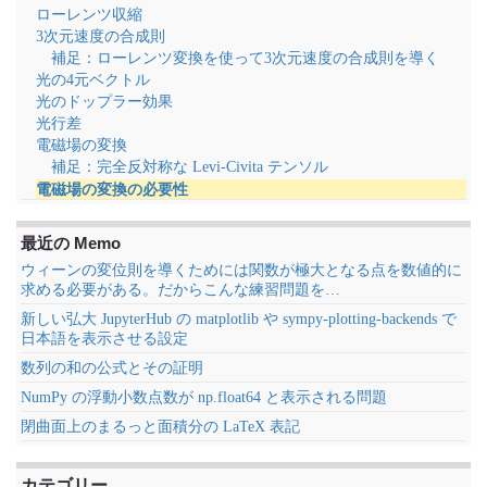
ローレンツ収縮
3次元速度の合成則
補足：ローレンツ変換を使って3次元速度の合成則を導く
光の4元ベクトル
光のドップラー効果
光行差
電磁場の変換
補足：完全反対称な Levi-Civita テンソル
電磁場の変換の必要性
最近の Memo
ウィーンの変位則を導くためには関数が極大となる点を数値的に
求める必要がある。だからこんな練習問題を…
新しい弘大 JupyterHub の matplotlib や sympy-plotting-backends で
日本語を表示させる設定
数列の和の公式とその証明
NumPy の浮動小数点数が np.float64 と表示される問題
閉曲面上のまるっと面積分の LaTeX 表記
カテゴリー