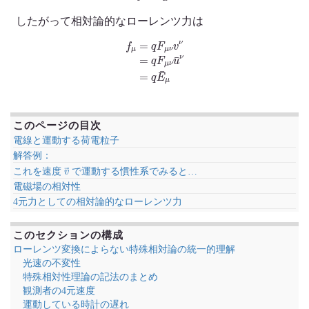
したがって相対論的なローレンツ力は
f
μ
=
q
F
μ
ν
v
ν
=
q
F
μ
ν
u
¯
ν
=
q
E
¯
μ
このページの目次
電線と運動する荷電粒子
解答例：
v
→
これを速度
で運動する慣性系でみると…
電磁場の相対性
4元力としての相対論的なローレンツ力
このセクションの構成
ローレンツ変換によらない特殊相対論の統一的理解
光速の不変性
特殊相対性理論の記法のまとめ
観測者の4元速度
運動している時計の遅れ