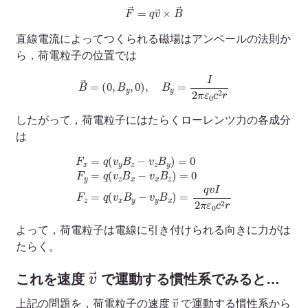
F
→
=
q
v
→
×
B
→
直線電流によってつくられる磁場はアンペールの法則か
ら，荷電粒子の位置では
B
→
=
(
0
,
B
y
,
0
)
,
B
y
=
I
2
π
ε
0
c
2
r
したがって，荷電粒子にはたらくローレンツ力の各成分
は
F
x
=
q
(
v
y
B
z
−
v
z
B
y
)
v
=
y
0
B
F
x
y
)
=
=
q
q
(
v
v
I
z
2
B
π
x
ε
−
0
c
v
2
x
r
B
z
)
=
0
F
z
=
q
(
v
x
B
y
−
よって，荷電粒子は電線に引き付けられる向きに力がは
たらく。
v
→
これを速度
で運動する慣性系でみると…
v
→
上記の問題を，荷電粒子の速度
で運動する慣性系から