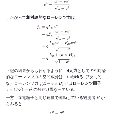
v
μ
=
u
μ
+
v
e
μ
1
−
v
2
したがって
相対論的なローレンツ力
は
f
μ
=
q
F
μ
ν
v
ν
=
q
F
μ
ν
u
μ
E
+
μ
v
+
e
μ
(
v
1
×
−
B
v
)
2
μ
=
1
q
−
F
v
μ
2
ν
u
μ
+
F
μ
ν
v
e
μ
1
−
v
2
=
q
上記の結果からもわかるように，
4元力
としての相対論
的なローレンツ力の空間成分は，いわゆる（3次元的
q
(
E
→
+
v
→
×
B
→
)
な）ローレンツ力
とは
ローレンツ因子
γ
≡
1
/
1
−
v
2
の分だけ異なっている。
B
一方，荷電粒子と同じ速度で運動している観測者
か
らみると，
v
μ
=
u
¯
μ