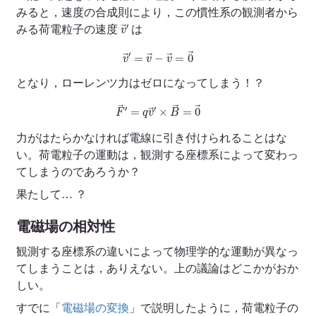
みると，速度の合成則により，この慣性系の観測者から
v
→
′
みる荷電粒子の速度
は
v
→
′
=
v
→
−
v
→
=
0
→
となり，ローレンツ力はゼロになってしまう！？
F
→
′
=
q
v
→
′
×
B
→
=
0
→
力がはたらかなければ電線に引き付けられることはな
い。荷電粒子の運動は，観測する座標系によって変わっ
てしまうのであろうか？
果たして… ？
電磁場の相対性
観測する座標系の違いによって物理学的な運動が異なっ
てしまうことは，ありえない。上の議論はどこかがおか
しい。
すでに「
電磁場の変換
」で説明したように，荷電粒子の