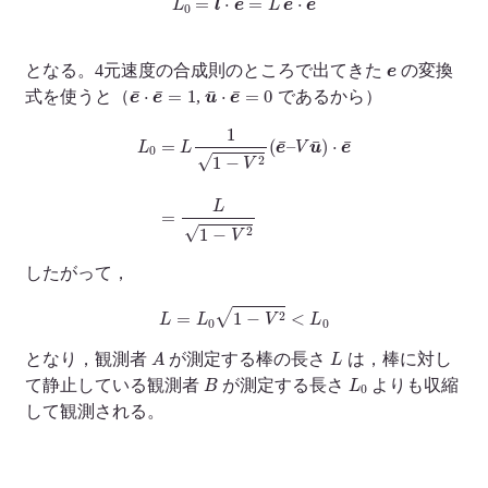
e
となる。4元速度の合成則のところで出てきた
の変換
e
¯
⋅
e
¯
=
1
u
¯
⋅
e
¯
=
0
式を使うと（
,
であるから）
L
0
=
L
1
1
−
V
2
(
e
¯
–
V
u
¯
)
⋅
e
¯
=
L
1
−
V
2
したがって，
L
=
L
0
1
−
V
2
<
L
0
A
L
となり，観測者
が測定する棒の長さ
は，棒に対し
B
L
0
て静止している観測者
が測定する長さ
よりも収縮
して観測される。