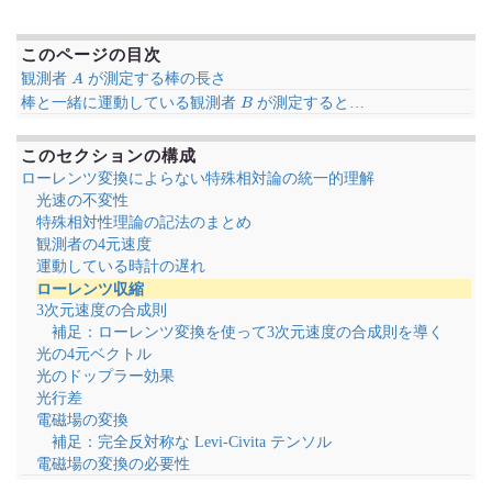
このページの目次
A
観測者
が測定する棒の長さ
B
棒と一緒に運動している観測者
が測定すると…
このセクションの構成
ローレンツ変換によらない特殊相対論の統一的理解
光速の不変性
特殊相対性理論の記法のまとめ
観測者の4元速度
運動している時計の遅れ
ローレンツ収縮
3次元速度の合成則
補足：ローレンツ変換を使って3次元速度の合成則を導く
光の4元ベクトル
光のドップラー効果
光行差
電磁場の変換
補足：完全反対称な Levi-Civita テンソル
電磁場の変換の必要性