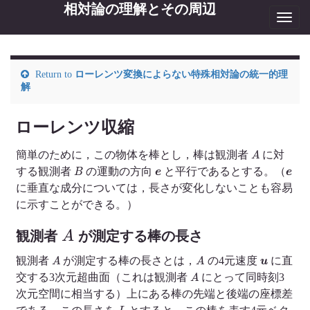
相対論の理解とその周辺
Toggl
navig
Return to
ローレンツ変換によらない特殊相対論の統一的理
解
ローレンツ収縮
A
簡単のために，この物体を棒とし，棒は観測者
に対
B
e
e
する観測者
の運動の方向
と平行であるとする。（
に垂直な成分については，長さが変化しないことも容易
に示すことができる。）
A
観測者
が測定する棒の長さ
A
A
u
観測者
が測定する棒の長さとは，
の4元速度
に直
A
交する3次元超曲面（これは観測者
にとって同時刻3
次元空間に相当する）上にある棒の先端と後端の座標差
L