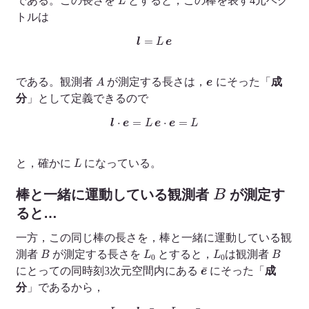
である。この長さを
とすると，この棒を表す4元ベク
トルは
l
=
L
e
A
e
である。観測者
が測定する長さは，
にそった「
成
分
」として定義できるので
l
⋅
e
=
L
e
⋅
e
=
L
L
と，確かに
になっている。
B
棒と一緒に運動している観測者
が測定す
ると…
一方，この同じ棒の長さを，棒と一緒に運動している観
B
L
0
L
0
B
測者
が測定する長さを
とすると，
は観測者
e
¯
にとっての同時刻3次元空間内にある
にそった「
成
分
」であるから，
L
0
=
l
⋅
e
¯
=
L
e
⋅
e
¯