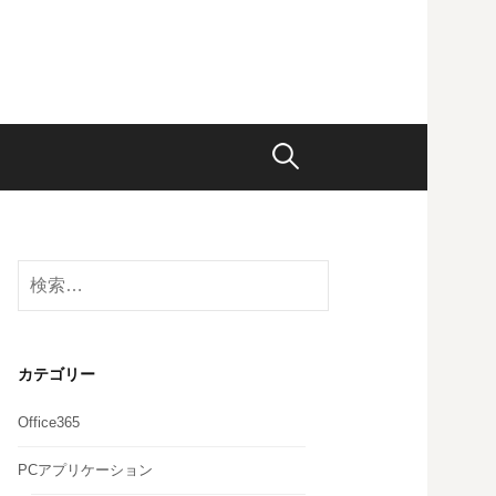
検
索:
検
索:
カテゴリー
Office365
PCアプリケーション