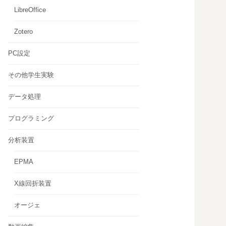
LibreOffice
Zotero
PC設定
その他学生実験
データ処理
プログラミング
分析装置
EPMA
X線回折装置
オージェ