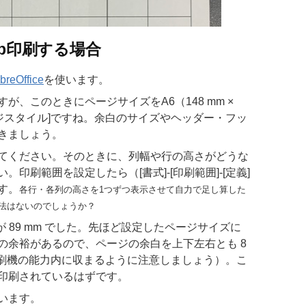
4-up印刷する場合
ibreOffice
を使います。
、このときにページサイズをA6（148 mm ×
[ページスタイル]ですね。余白のサイズやヘッダー・フッ
きましょう。
てください。そのときに、列幅や行の高さがどうな
印刷範囲を設定したら（[書式]-[印刷範囲]-[定義]
す。
各行・各列の高さを1つずつ表示させて自力で足し算した
法はないのでしょうか？
が 89 mm でした。先ほど設定したページサイズに
m 程度の余裕があるので、ページの余白を上下左右とも 8
印刷機の能力内に収まるように注意しましょう）。こ
印刷されているはずです。
います。