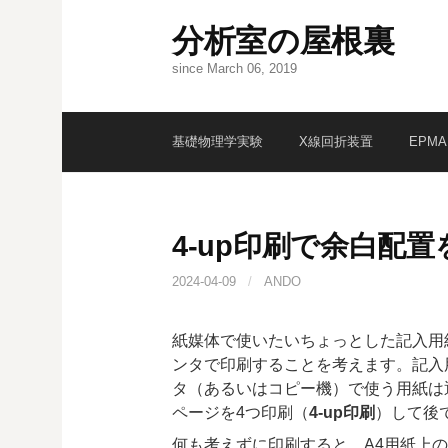
コ
分析室の屋根裏
ン
テ
since March 06, 2019
ン
ツ
へ
基礎物理学実験
X線回折装置
EPMA
ス
キ
ッ
プ
4-up印刷で余白配
2024-04-09
/
ANDO
紙媒体で使いたいちょっとした記入用
ンタで印刷することを考えます。記入
タ（あるいはコピー機）で使う用紙は通
ページを4つ印刷（
4-up印刷
）して後
何も考えずに印刷すると、A4用紙上