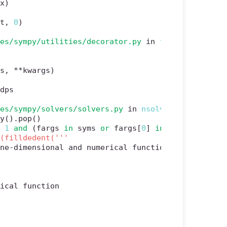
(x)
 t
,
0
)
ges/sympy/utilities/decorator.py
 in 
func_wrapper
(*
gs
,
**
kwargs
)
dps

ges/sympy/solvers/solvers.py
 in 
nsolve
(dict, *args
py
(
)
.
pop
(
)
=
1
and
(
fargs 
in
 syms 
or
 fargs
[
0
]
in
 syms
)
)
:
rical function