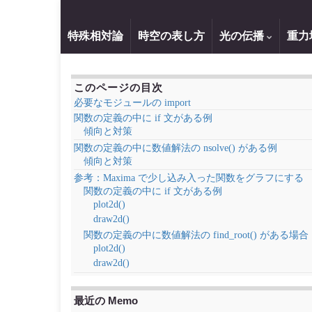
特殊相対論
時空の表し方
光の伝播
重力
このページの目次
必要なモジュールの import
関数の定義の中に if 文がある例
傾向と対策
関数の定義の中に数値解法の nsolve() がある例
傾向と対策
参考：Maxima で少し込み入った関数をグラフにする
関数の定義の中に if 文がある例
plot2d()
draw2d()
関数の定義の中に数値解法の find_root() がある場合
plot2d()
draw2d()
最近の Memo