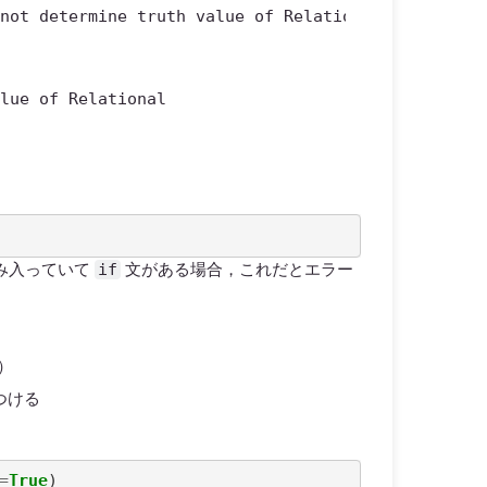
nnot determine truth value of Relational"
)
alue of Relational
if
み入っていて
文がある場合，これだとエラー
）
つける
=
True
)