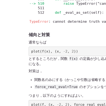
--> 510
raise
 TypeError
(
"ca
    511
    512
def
 _eval_as_set
(
self
)
:
TypeError
: cannot determine truth v
傾向と対策
通常ならば
plot
(
f
(
x
),
(
x
,
-
2
,
2
))
f(x)
とするところだが，関数
の定義が少し込
になる。
対策は，
関数名のみにする（かっこや引数は省略する
force_real_eval=True
のオプションを
つまり，以下のようにすればよい。
plot
(
f
,
(
x
,
-
2
,
2
),
force_real_eval