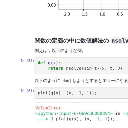
nsol
関数の定義の中に数値解法の
例えば，以下のような例。
In [5]:
def
g
(
x
):
return
nsolve
(
sin
(
t
)
-
x
,
t
,
0
)
以下のように plot() しようとするとエラーにな
In [6]:
plot
(
g
(
x
),
(
x
,
-
1
,
1
));
-----------------------------------
ValueError
<ipython-input-6-060c36080d54>
 in 
<
----> 1
 plot
(
g
(
x
)
,
(
x
,
-
1
,
1
)
)
;