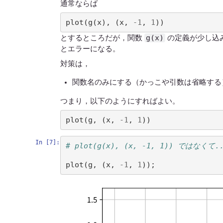
通常ならば
plot
(
g
(
x
),
(
x
,
-
1
,
1
))
g(x)
とするところだが，関数
の定義が少し込
とエラーになる。
対策は，
関数名のみにする（かっこや引数は省略する
つまり，以下のようにすればよい。
plot
(
g
,
(
x
,
-
1
,
1
))
In [7]:
# plot(g(x), (x, -1, 1)) ではなくて.
plot
(
g
,
(
x
,
-
1
,
1
))
;