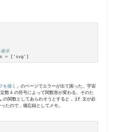
ン表示
ラフを描く
」のページでエラーが出て困った。宇宙
k
率定数
の符号によって関数形が変わる。そのた
m
if
の関数としてあらわそうとすると，
文が必
かったので，備忘録としてメモ。