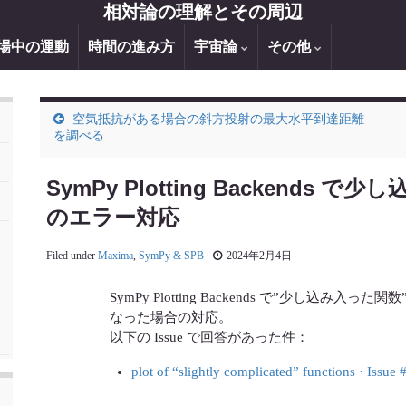
相対論の理解とその周辺
場中の運動
時間の進み方
宇宙論
その他
空気抵抗がある場合の斜方投射の最大水平到達距離
を調べる
SymPy Plotting Backends
のエラー対応
Filed under
Maxima
,
SymPy & SPB
2024年2月4日
SymPy Plotting Backends で”少し込み入った関
なった場合の対応。
以下の Issue で回答があった件：
plot of “slightly complicated” functions · Issu