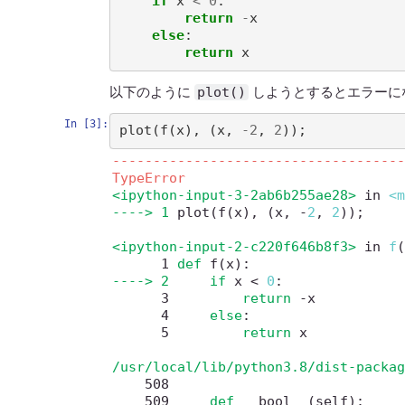
if
x
<
0
:
return
-
x
else
:
return
x
plot()
以下のように
しようとするとエラーに
In [3]:
plot
(
f
(
x
),
(
x
,
-
2
,
2
));
-----------------------------------
TypeError
<ipython-input-3-2ab6b255ae28>
 in 
<
----> 1
 plot
(
f
(
x
)
,
(
x
,
-
2
,
2
)
)
;
<ipython-input-2-c220f646b8f3>
 in 
f
      1
def
 f
(
x
)
:
----> 2
if
 x 
<
0
:
      3
return
-
      4
else
:
      5
return
 x

/usr/local/lib/python3.8/dist-packa
    508
    509
def
 __bool__
(
self
)
: