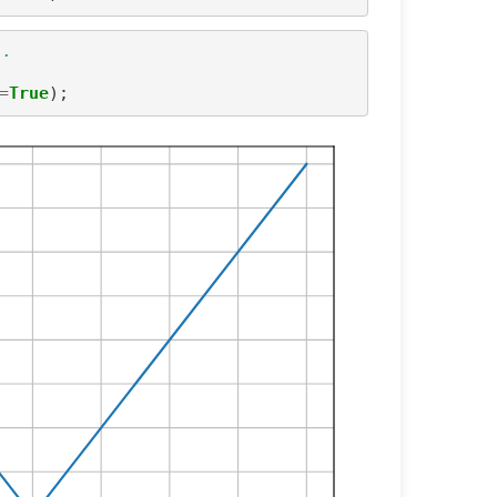
..
=
True
)
;