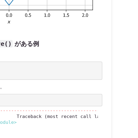
ve()
がある例
る。
----------------------------------------
module>