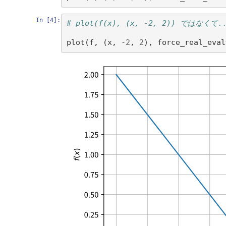
In [4]:
# plot(f(x), (x, -2, 2)) ではなくて.
plot
(
f
,
(
x
,
-
2
,
2
),
force_real_eval