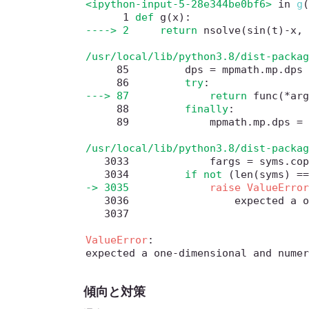
<ipython-input-5-28e344be0bf6>
 in 
g
      1
def
 g
(
x
)
:
----> 2
return
 nsolve
(
sin
(
t
)
-
x
,
/usr/local/lib/python3.8/dist-packa
     85
         dps 
=
 mpmath
.
mp
.
     86
try
:
---> 87
return
 func
(
*
ar
     88
finally
:
     89
             mpmath
.
mp
.
dps 
=
 
/usr/local/lib/python3.8/dist-packa
   3033
             fargs 
=
 syms
.
co
   3034
if
not
(
len
(
syms
)
=
-> 3035
   3036
   3037
ValueError
: 

expected a one-dimensional and nume
傾向と対策