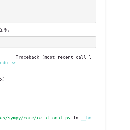
なる。
----------------------------------------
module>
(x)
ges/sympy/core/relational.py
 in 
__bool__
(self)