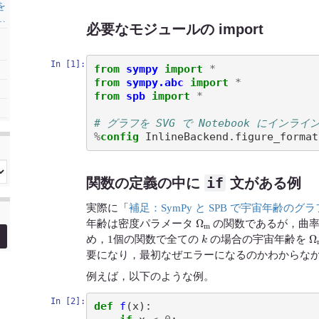
を
…
必要なモジュールの import
In [1]:
from
sympy
import
*
from
sympy.abc
import
*
from
spb
import
*
# グラフを SVG で Notebook にインライ
%
config
if
関数の定義の中に
文がある例
実際に「
補足：SymPy と SPB で宇宙年齢のグ
Ω
m
年齢は密度パラメータ
の関数であるが，曲
k
Ω
め，1個の関数で全ての
の場合の宇宙年齢を
要になり，最初なぜエラーになるのかわからな
例えば，以下のような例。
In [2]:
def
f
(
x
):