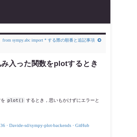
from sympy.abc import * する際の順番と追記事項
 で少し込み入った関数をplotするとき
plot()
数”を
するとき，思いもかけずにエラーと
e #36 · Davide-sd/sympy-plot-backends · GitHub