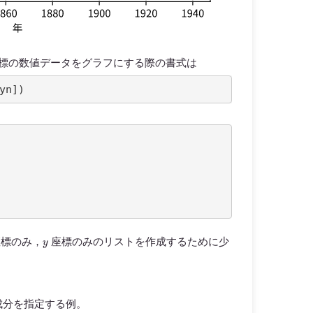
標の数値データをグラフにする際の書式は
yn
])
y
標のみ，
座標のみのリストを作成するために少
成分を指定する例。