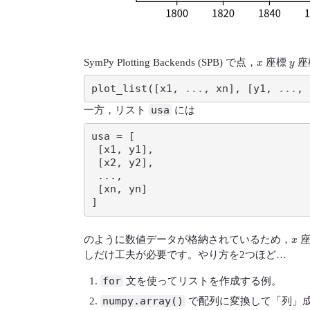
x
y
SymPy Plotting Backends (SPB) で点，
座標
座
plot_list
([
x1
,
...
,
xn
],
[
y1
,
...
,
usa
一方，リスト
には
usa = [

 [x1, y1],

 [x2, y2],

 ...,

 [xn, yn]

]
x
のように数値データが格納されているため，
座
しだけ工夫が必要です。やり方を2つほど…
for
文を使ってリストを作成する例。
numpy.array()
で配列に変換して「列」