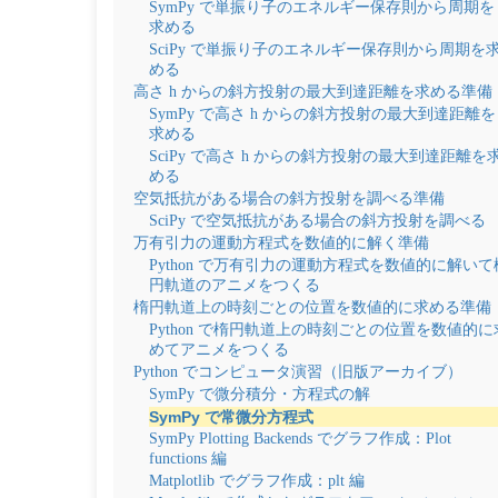
SymPy で単振り子のエネルギー保存則から周期を
求める
SciPy で単振り子のエネルギー保存則から周期を
める
高さ h からの斜方投射の最大到達距離を求める準備
SymPy で高さ h からの斜方投射の最大到達距離を
求める
SciPy で高さ h からの斜方投射の最大到達距離を
める
空気抵抗がある場合の斜方投射を調べる準備
SciPy で空気抵抗がある場合の斜方投射を調べる
万有引力の運動方程式を数値的に解く準備
Python で万有引力の運動方程式を数値的に解いて
円軌道のアニメをつくる
楕円軌道上の時刻ごとの位置を数値的に求める準備
Python で楕円軌道上の時刻ごとの位置を数値的に
めてアニメをつくる
Python でコンピュータ演習（旧版アーカイブ）
SymPy で微分積分・方程式の解
SymPy で常微分方程式
SymPy Plotting Backends でグラフ作成：Plot
functions 編
Matplotlib でグラフ作成：plt 編