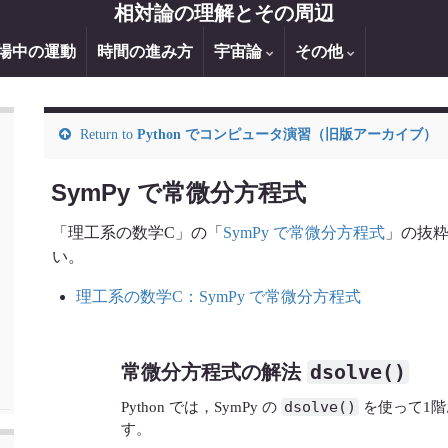
相対論の理解とその周辺
場中の運動
時間の進み方
宇宙論
その他
Return to
Python でコンピュータ演習（旧版アーカイブ）
SymPy で常微分方程式
「理工系の数学C」の「
SymPy で常微分方程式
」の抜
い。
理工系の数学C：SymPy で常微分方程式
dsolve()
常微分方程式の解法
dsolve()
Python では，SymPy の
を使って1階
す。