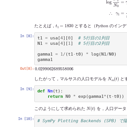
t
1
=
1830
たとえば，
とすると（Python のイン
In [8]:
t1
=
usa
[
4
][
0
]
# 5行目の1列目 
N1
=
usa
[
4
][
1
]
# 5行目の2列目 
gamma1
=
1
/
(
t1
-
t0
)
*
log
(
N1
/
N0
)
gamma1
0.0299062689558006
Out[8]:
N
m
(
t
)
したがって，マルサスの人口モデルを
と
In [9]:
def
Nm
(
t
):
return
N0
*
exp
(
gamma1
*
(
t
-
t0
))
N
(
t
)
このようにして求められた
を，人口デー
In [10]:
# SymPy Plotting Backends (SPB)