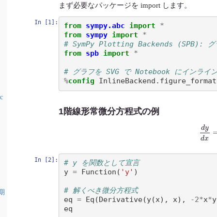
まず必要なパッケージを import します。
In [1]:
from
sympy.abc
import
*
from
sympy
import
*
# SymPy Plotting Backends (SPB
from
spb
import
*
# グラフを SVG で Notebook にインライ
%
config
c
1階線形常微分方程式の例
d
y
d
x
：
In [2]:
# y を関数として宣言
y
=
Function
(
'y'
)
# 解くべき微分方程式
期
eq
=
Eq
(
Derivative
(
y
(
x
),
x
),
-
2
*
x
*
y
eq