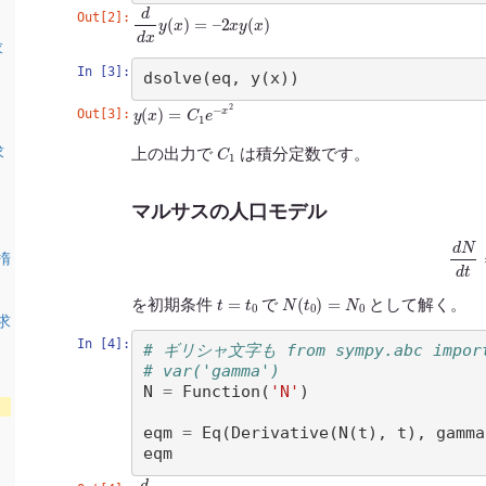
d
d
x
y
(
x
)
=
–
2
x
y
(
x
)
Out[2]:
求
In [3]:
dsolve
(
eq
,
y
(
x
))
y
(
x
)
=
C
1
e
−
x
2
Out[3]:
C
1
求
上の出力で
は積分定数です。
マルサスの人口モデル
d
N
楕
t
=
t
0
N
(
t
0
)
=
N
0
を初期条件
で
として解く。
求
In [4]:
# ギリシャ文字も from sympy.abc impo
# var('gamma')
N
=
Function
(
'N'
)
eqm
=
Eq
(
Derivative
(
N
(
t
),
t
),
gamma
eqm