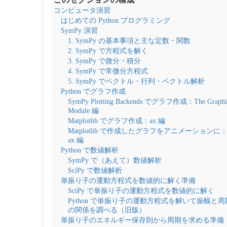
コンピュータ演習
はじめての Python プログラミング
SymPy 演習
1. SymPy の基本事項と主な定数・関数
2. SymPy で方程式を解く
3. SymPy で微分・積分
4. SymPy で常微分方程式
5. SymPy でベクトル・行列・ベクトル解析
Python でグラフ作成
SymPy Plotting Backends でグラフ作成：The Graphi
Module 編
Matplotlib でグラフ作成：ax 編
Matplotlib で作成したグラフをアニメーションに
ax 編
Python で数値解析
SymPy で（あえて）数値解析
SciPy で数値解析
単振り子の運動方程式を数値的に解く準備
SciPy で単振り子の運動方程式を数値的に解く
Python で単振り子の運動方程式を解いて振幅と周
の関係を調べる（旧版）
単振り子のエネルギー保存則から周期を求める準備