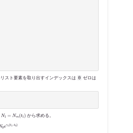
0
n のリスト要素を取り出すインデックスは
ゼロは
N
1
=
N
m
(
t
1
)
る
から求める。
1
(
t
1
–
t
0
)
∴
γ
1
=
1
t
1
–
t
0
log
N
1
N
0