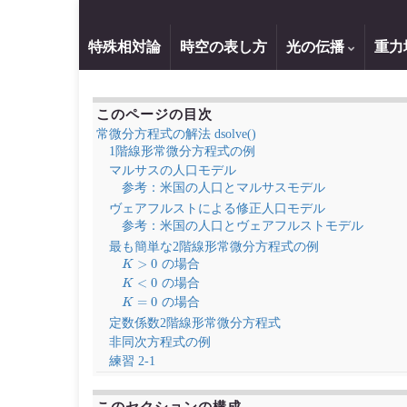
特殊相対論
時空の表し方
光の伝播
重力
このページの目次
常微分方程式の解法 dsolve()
1階線形常微分方程式の例
マルサスの人口モデル
参考：米国の人口とマルサスモデル
ヴェアフルストによる修正人口モデル
参考：米国の人口とヴェアフルストモデル
最も簡単な2階線形常微分方程式の例
K
>
0
の場合
K
<
0
の場合
K
=
0
の場合
定数係数2階線形常微分方程式
非同次方程式の例
練習 2-1
このセクションの構成