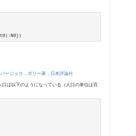
t0
):
N0
})
 バージェス，ボリー著，日本評論社
カの人口は以下のようになっている（人口の単位は百