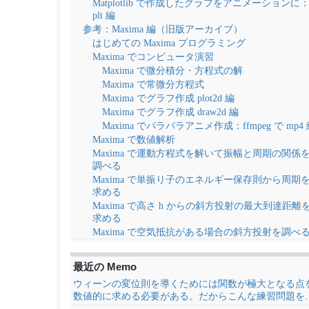
Matplotlib で作成したグラフをアニメーションに
plt 編
参考：Maxima 編（旧版アーカイブ）
はじめての Maxima プログラミング
Maxima でコンピュータ演習
Maxima で微分積分・方程式の解
Maxima で常微分方程式
Maxima でグラフ作成 plot2d 編
Maxima でグラフ作成 draw2d 編
Maxima でパラパラアニメ作成：ffmpeg で mp4
Maxima で数値解析
Maxima で運動方程式を解いて振幅と周期の関係
調べる
Maxima で単振り子のエネルギー保存則から周期
求める
Maxima で高さ h からの斜方投射の最大到達距離
求める
Maxima で空気抵抗がある場合の斜方投射を調べ
最近の Memo
ウィーンの変位則を導くためには関数が極大となる点
数値的に求める必要がある。だからこんな練習問題を