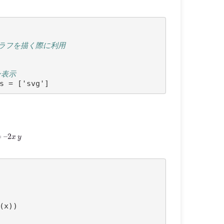
): グラフを描く際に利用
ン表示
=
–
2
x
y
(
x
))