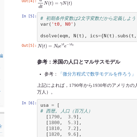
d
d
t
N
(
t
)
=
γ
N
(
t
)
Out[4]:
：
In [5]:
# 初期条件変数は2文字変数だから定義しよう
var
(
't0, N0'
)
dsolve
(
eqm
,
N
(
t
),
ics
=
{
N
(
t
)
.
subs
(
t
,
N
(
t
)
=
N
0
e
γ
t
e
−
γ
t
0
Out[5]:
 編
参考：米国の人口とマルサスモデル
を
参考：
「微分方程式で数学モデルを作ろう」
を
上記によれば，1790年から1930年のアメリ
を
万人）。
る
In [6]:
usa
=
[
# 西暦, 人口（百万人）
[
1790
,
3.9
],
[
1800
,
5.3
],
を
[
1810
,
7.2
],
…
[
1820
,
9.6
],