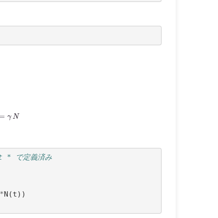
d
t
=
γ
N
rt * で定義済み
*
N
(
t
))