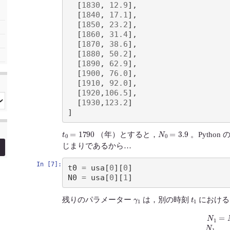
[
1830
,
12.9
],
[
1840
,
17.1
],
[
1850
,
23.2
],
[
1860
,
31.4
],
[
1870
,
38.6
],
[
1880
,
50.2
],
[
1890
,
62.9
],
[
1900
,
76.0
],
[
1910
,
92.0
],
[
1920
,
106.5
],
[
1930
,
123.2
]
]
t
0
=
1790
N
0
=
3.9
（年）とすると，
。Pytho
じまりであるから…
In [7]:
t0
=
usa
[
0
][
0
]
N0
=
usa
[
0
][
1
]
γ
1
t
1
残りのパラメーター
は，別の時刻
におけ
N
1
=
N
0
e
γ
1
(
t
1
–
t
0
)
log
N
1
N
0
=
γ