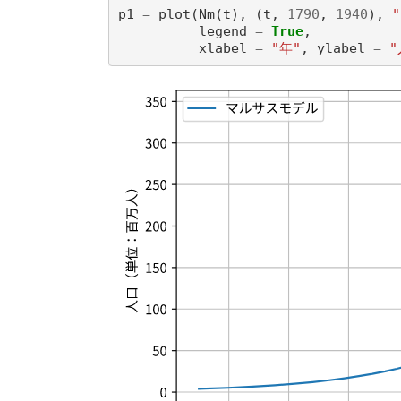
p1
=
plot
(
Nm
(
t
),
(
t
,
1790
,
1940
),
legend
=
True
,
xlabel
=
"年"
,
ylabel
=