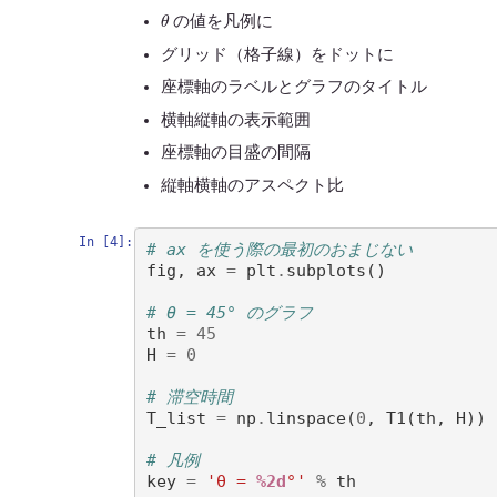
θ
の値を凡例に
グリッド（格子線）をドットに
座標軸のラベルとグラフのタイトル
横軸縦軸の表示範囲
座標軸の目盛の間隔
縦軸横軸のアスペクト比
In [4]:
# ax を使う際の最初のおまじない
fig
,
ax
=
plt
.
subplots
()
# θ = 45° のグラフ
th
=
45
H
=
0
# 滞空時間
T_list
=
np
.
linspace
(
0
,
T1
(
th
,
H
))
# 凡例
key
=
'θ = 
%2d
°'
%
th