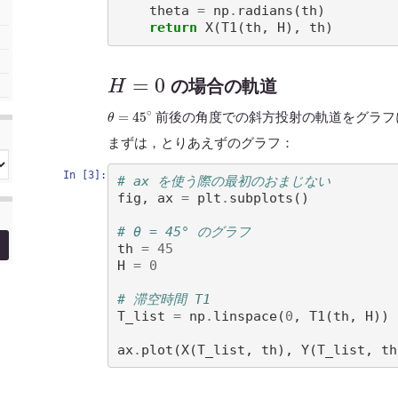
theta
=
np
.
radians
(
th
)
return
X
(
T1
(
th
,
H
),
th
)
H
=
0
の場合の軌道
θ
=
45
∘
前後の角度での斜方投射の軌道をグラフ
まずは，とりあえずのグラフ：
In [3]:
# ax を使う際の最初のおまじない
fig
,
ax
=
plt
.
subplots
()
# θ = 45° のグラフ
th
=
45
H
=
0
# 滞空時間 T1
T_list
=
np
.
linspace
(
0
,
T1
(
th
,
H
))
ax
.
plot
(
X
(
T_list
,
th
),
Y
(
T_list
,
th