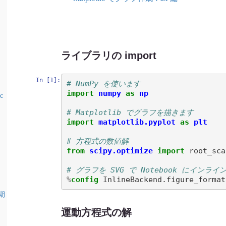
ライブラリの import
In [1]:
# NumPy を使います
import
numpy
as
np
c
# Matplotlib でグラフを描きます
import
matplotlib.pyplot
as
plt
：
# 方程式の数値解 
from
scipy.optimize
import
root_sca
# グラフを SVG で Notebook にインラ
%
config
期
運動方程式の解
t
=
0