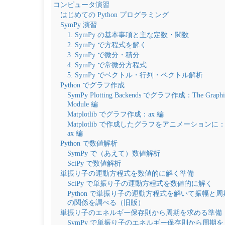
コンピュータ演習
はじめての Python プログラミング
SymPy 演習
1. SymPy の基本事項と主な定数・関数
2. SymPy で方程式を解く
3. SymPy で微分・積分
4. SymPy で常微分方程式
5. SymPy でベクトル・行列・ベクトル解析
Python でグラフ作成
SymPy Plotting Backends でグラフ作成：The Graphi
Module 編
Matplotlib でグラフ作成：ax 編
Matplotlib で作成したグラフをアニメーションに
ax 編
Python で数値解析
SymPy で（あえて）数値解析
SciPy で数値解析
単振り子の運動方程式を数値的に解く準備
SciPy で単振り子の運動方程式を数値的に解く
Python で単振り子の運動方程式を解いて振幅と周
の関係を調べる（旧版）
単振り子のエネルギー保存則から周期を求める準備
SymPy で単振り子のエネルギー保存則から周期を