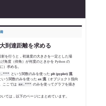
準備
の最大到達距離を求める
投射を行うと，初速度の大きさを一定とした場
度（仰角）が何度のときかを Python の
使わずに）求める。
t.***
という関数のみを使った
plt (pyplot) 流
という関数のみを使った
ax 流
（オブジェクト指向
ax.***
す。ここでは
のみを使ってグラフを描き
ついては，以下のページにまとめています。