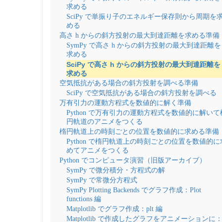
求める
SciPy で単振り子のエネルギー保存則から周期を
める
高さ h からの斜方投射の最大到達距離を求める準備
SymPy で高さ h からの斜方投射の最大到達距離を
求める
SciPy で高さ h からの斜方投射の最大到達距離を
求める
空気抵抗がある場合の斜方投射を調べる準備
SciPy で空気抵抗がある場合の斜方投射を調べる
万有引力の運動方程式を数値的に解く準備
Python で万有引力の運動方程式を数値的に解いて
円軌道のアニメをつくる
楕円軌道上の時刻ごとの位置を数値的に求める準備
Python で楕円軌道上の時刻ごとの位置を数値的に
めてアニメをつくる
Python でコンピュータ演習（旧版アーカイブ）
SymPy で微分積分・方程式の解
SymPy で常微分方程式
SymPy Plotting Backends でグラフ作成：Plot
functions 編
Matplotlib でグラフ作成：plt 編
Matplotlib で作成したグラフをアニメーションに