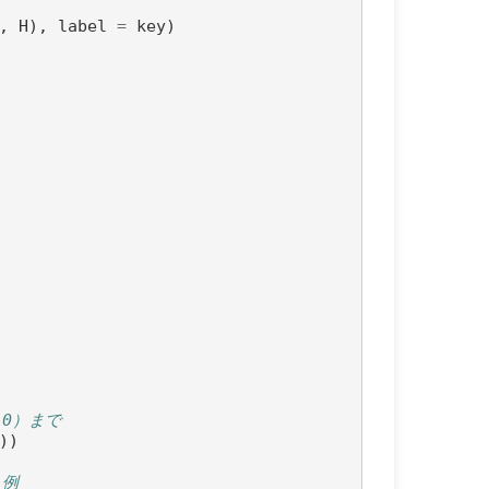
,
H
),
label
=
key
)
)
.0）まで
))
う例