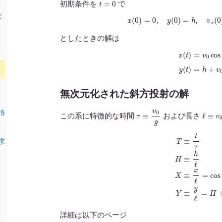
初期条件を
で
求
x
(
0
)
=
0
,
y
(
0
)
=
h
,
v
x
(
0
)
としたときの解は
x
(
t
)
=
v
0
cos
θ
⋅
t
y
(
t
)
無次元化された斜方投射の解
τ
≡
v
0
g
ℓ
≡
v
0
τ
楕
この系に特徴的な時間
および長さ
T
≡
t
τ
H
≡
h
ℓ
X
≡
x
ℓ
=
cos
θ
⋅
求
詳細は以下のページ
：