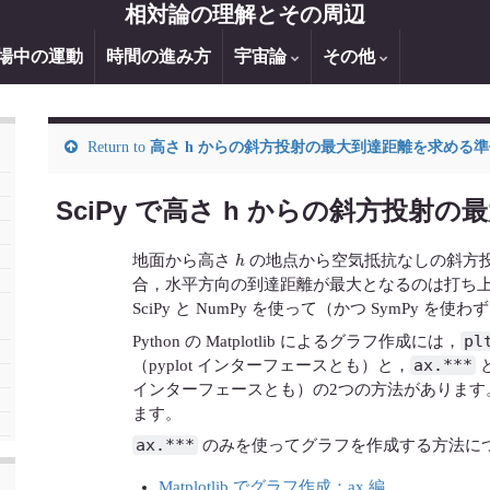
相対論の理解とその周辺
場中の運動
時間の進み方
宇宙論
その他
Return to
高さ h からの斜方投射の最大到達距離を求める
SciPy で高さ h からの斜方投射
h
地面から高さ
の地点から空気抵抗なしの斜方
合，水平方向の到達距離が最大となるのは打ち上げ角
SciPy と NumPy を使って（かつ SymPy を
pl
Python の Matplotlib によるグラフ作成には，
ax.***
（pyplot インターフェースとも）と，
インターフェースとも）の2つの方法がありま
ます。
ax.***
のみを使ってグラフを作成する方法に
Matplotlib でグラフ作成：ax 編