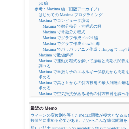
plt 編
参考：Maxima 編（旧版アーカイブ）
はじめての Maxima プログラミング
Maxima でコンピュータ演習
Maxima で微分積分・方程式の解
Maxima で常微分方程式
Maxima でグラフ作成 plot2d 編
Maxima でグラフ作成 draw2d 編
Maxima でパラパラアニメ作成：ffmpeg で mp4
Maxima で数値解析
Maxima で運動方程式を解いて振幅と周期の関係
調べる
Maxima で単振り子のエネルギー保存則から周期
求める
Maxima で高さ h からの斜方投射の最大到達距離
求める
Maxima で空気抵抗がある場合の斜方投射を調べ
最近の Memo
ウィーンの変位則を導くためには関数が極大となる点
数値的に求める必要がある。だからこんな練習問題を
新しい弘大 JupyterHub の matplotlib や sympy-plotting-