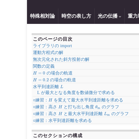
特殊相対論
時空の表し方
光の伝播
重力
このページの目次
ライブラリの import
運動方程式の解
無次元化された斜方投射の解
関数の定義
H
=
0
の場合の軌道
H
=
0.2
の場合の軌道
L
水平到達距離
L が最大となる角度を数値微分で求める
H
○練習：
を変えて最大水平到達距離を求める
H
θ
m
○練習：高さ
と打ち出し角度
のグラフ
H
L
m
○練習：高さ
と最大水平到達距離
のグラフ
○練習：水平到達距離を求める
このセクションの構成