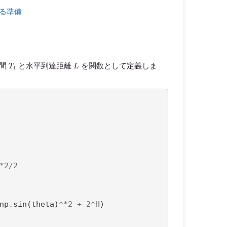
める準備
T
1
L
時間
と水平到達距離
を関数として定義しま
*
2
/
2
np
.
sin
(
theta
)
**
2
+
2
*
H
)