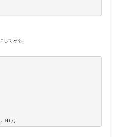
にしてみる。
,
H
));