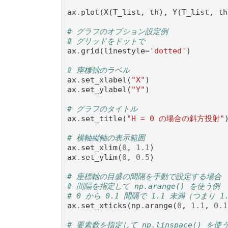
ax
.
plot
(
X
(
T_list
,
th
),
Y
(
T_list
,
th
# グラフのオプション設定例
# グリッドをドットで
ax
.
grid
(
linestyle
=
'dotted'
)
# 座標軸のラベル
ax
.
set_xlabel
(
"X"
)
ax
.
set_ylabel
(
"Y"
)
# グラフのタイトル
ax
.
set_title
(
"H = 0 の場合の斜方投射"
# 横軸縦軸の表示範囲
ax
.
set_xlim
(
0
,
1.1
)
ax
.
set_ylim
(
0
,
0.5
)
# 座標軸の目盛の間隔を手動で設定する場合
# 間隔を指定して np.arange() を使う例
# 0 から 0.1 間隔で 1.1 未満（つまり 1
ax
.
set_xticks
(
np
.
arange
(
0
,
1.1
,
0.1
# 要素数を指定して np.linspace() を使