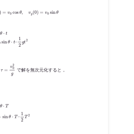
=
v
0
cos
θ
,
v
y
(
0
)
=
v
0
sin
θ
=
h
+
v
0
sin
θ
⋅
t
–
1
2
g
t
2
=
v
0
2
g
で解を無次元化すると，
T
Y
≡
y
ℓ
=
H
+
sin
θ
⋅
T
–
1
2
T
2