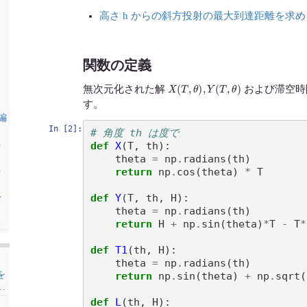
高さ h からの斜方投射の最大到達距離を求
関数の定義
X
(
T
,
θ
)
,
Y
(
T
,
θ
)
無次元化された解
および滞空
す。
 編
In [2]:
# 角度 th は度で 
def
X
(
T
,
th
):
を
theta
=
np
.
radians
(
th
)
return
np
.
cos
(
theta
)
*
T
を
def
Y
(
T
,
th
,
H
):
を
theta
=
np
.
radians
(
th
)
return
H
+
np
.
sin
(
theta
)
*
T
-
T
*
る
def
T1
(
th
,
H
):
theta
=
np
.
radians
(
th
)
を
return
np
.
sin
(
theta
)
+
np
.
sqrt
(
…
def
L
(
th
,
H
):