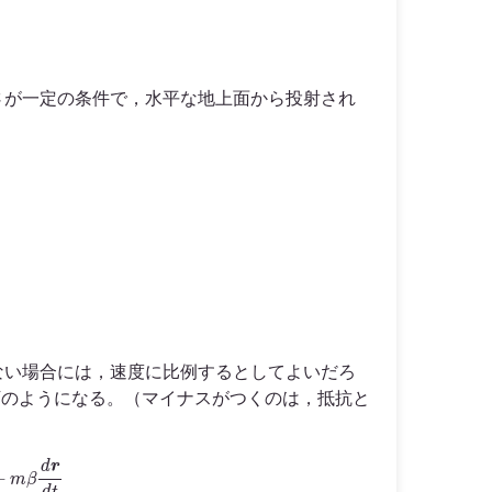
さが一定の条件で，水平な地上面から投射され
ない場合には，速度に比例するとしてよいだろ
のようになる。（マイナスがつくのは，抵抗と
−
m
β
d
r
d
t