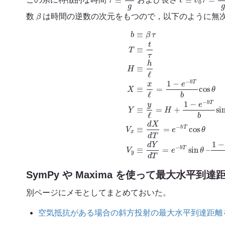
β
数
は時間の逆数の次元をもつので，以下のように無
b
≡
β
τ
T
≡
t
τ
H
≡
h
ℓ
X
≡
x
ℓ
=
1
−
e
−
b
T
b
cos
θ
Y
≡
y
d
ℓ
T
=
=
H
e
+
−
1
b
−
T
e
sin
−
b
θ
T
–
b
SymPy や Maxima を使って最大水平到
別ページにメモとしてまとめておいた。
空気抵抗がある場合の斜方投射の最大水平到達距離