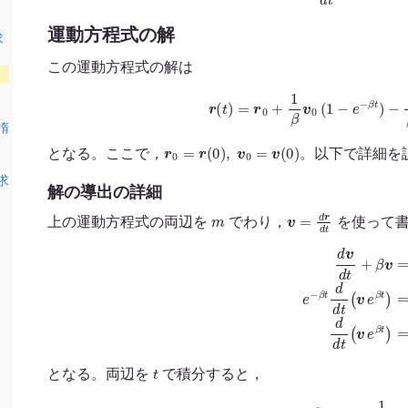
運動方程式の解
求
この運動方程式の解は
r
(
t
)
=
r
0
+
1
β
v
0
(
1
−
e
−
β
t
)
−
1
楕
r
0
=
r
(
0
)
,
v
0
=
v
(
0
)
となる。ここで，
。以下で詳細を
求
解の導出の詳細
m
v
=
d
r
d
t
上の運動方程式の両辺を
でわり，
を使って
d
v
d
t
+
β
v
=
−
g
e
−
β
t
d
d
t
(
v
e
β
t
)
：
t
となる。両辺を
で積分すると，
e
β
t
v
=
−
1
β
g
e
β
t
+
C
∴
v