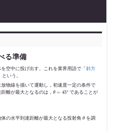
べる準備
体を空中に投げ出す。これを業界用語で「
斜方
）という。
は放物線を描いて運動し，初速度一定の条件で
θ
=
45
達距離が最大となるのは，
° であることが
θ
物体の水平到達距離が最大となる投射角
を調