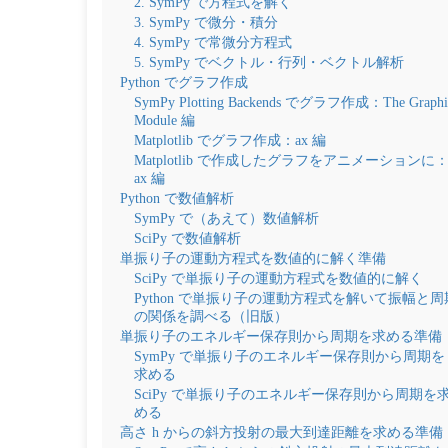
2. SymPy で方程式を解く
3. SymPy で微分・積分
4. SymPy で常微分方程式
5. SymPy でベクトル・行列・ベクトル解析
Python でグラフ作成
SymPy Plotting Backends でグラフ作成：The Graphi
Module 編
Matplotlib でグラフ作成：ax 編
Matplotlib で作成したグラフをアニメーションに
ax 編
Python で数値解析
SymPy で（あえて）数値解析
SciPy で数値解析
単振り子の運動方程式を数値的に解く準備
SciPy で単振り子の運動方程式を数値的に解く
Python で単振り子の運動方程式を解いて振幅と周
の関係を調べる（旧版）
単振り子のエネルギー保存則から周期を求める準備
SymPy で単振り子のエネルギー保存則から周期を
求める
SciPy で単振り子のエネルギー保存則から周期を
める
高さ h からの斜方投射の最大到達距離を求める準備