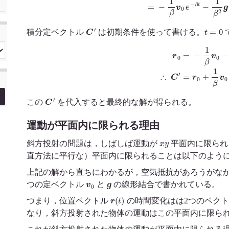
C
′
t
=
0
積分定ベクトル
は初期条件を使って書ける。
r
0
=
−
1
β
v
0
−
1
β
2
g
+
C
′
∴
C
′
C
′
この
を代入すると最終的な解が得られる。
運動が平面内に限られる理由
x
y
斜方投射の問題は，しばしば運動が
平面内に限られ
直方法に平行な）平面内に限られることは以下のよう
上記の解から直ちにわかるが，空気抵抗があろうがな
v
0
g
つの定ベクトル
と
の線形結合で書かれている。
r
(
t
)
つまり，位置ベクトル
の時間変化はは2つのベク
なり，斜方投射された物体の運動はこの平面内に限ら