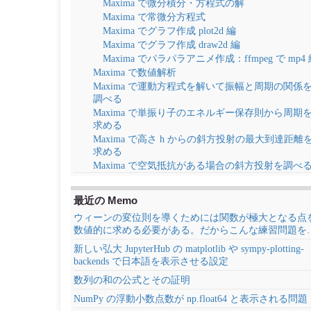
Maxima で微分積分・方程式の解
Maxima で常微分方程式
Maxima でグラフ作成 plot2d 編
Maxima でグラフ作成 draw2d 編
Maxima でパラパラアニメ作成：ffmpeg で mp4
Maxima で数値解析
Maxima で運動方程式を解いて振幅と周期の関係
調べる
Maxima で単振り子のエネルギー保存則から周期
求める
Maxima で高さ h からの斜方投射の最大到達距離
求める
Maxima で空気抵抗がある場合の斜方投射を調べ
最近の Memo
ウィーンの変位則を導くためには関数が極大となる点
数値的に求める必要がある。だからこんな練習問題を
新しい弘大 JupyterHub の matplotlib や sympy-plotting-
backends で日本語を表示させる設定
数列の和の公式とその証明
NumPy の浮動小数点数が np.float64 と表示される問題