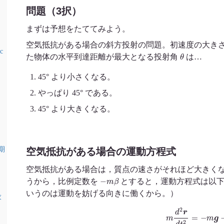
問題（3択）
まずは予想をたててみよう。
空気抵抗がある場合の斜方投射の問題。初速度の大き
c
θ
た物体の水平到達距離が最大となる投射角
は…
45° より小さくなる。
：
やっぱり 45° である。
45° より大きくなる。
期
空気抵抗がある場合の運動方程式
空気抵抗がある場合は，質点の速さがそれほど大きく
−
m
β
うから，比例定数を
とすると，運動方程式は以下
いうのは運動を妨げる向きに働くから。）
求
m
d
2
r
d
t
2
=
−
m
g