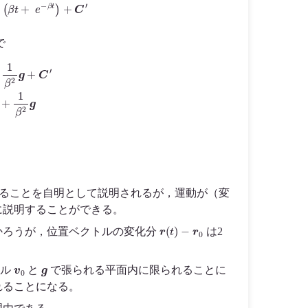
で
=
r
0
+
1
β
v
0
+
1
β
2
g
ることを自明として説明されるが，運動が（変
に説明することができる。
r
(
t
)
−
r
0
かろうが，位置ベクトルの変化分
は2
v
0
g
トル
と
で張られる平面内に限られることに
れることになる。