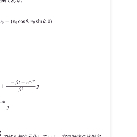
理由である。
v
0
cos
θ
,
v
0
sin
θ
,
0
)
2
g
v
x
=
e
−
β
t
v
0
cos
θ
v
y
=
e
−
β
t
v
0
sin
θ
−
1
−
e
−
β
t
β
g
で解を無次元化しておく。空気抵抗の比例定