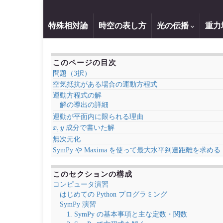
特殊相対論
時空の表し方
光の伝播
重力
このページの目次
問題（3択）
空気抵抗がある場合の運動方程式
運動方程式の解
解の導出の詳細
運動が平面内に限られる理由
x
,
y
成分で書いた解
無次元化
SymPy や Maxima を使って最大水平到達距離を求める
このセクションの構成
コンピュータ演習
はじめての Python プログラミング
SymPy 演習
1. SymPy の基本事項と主な定数・関数