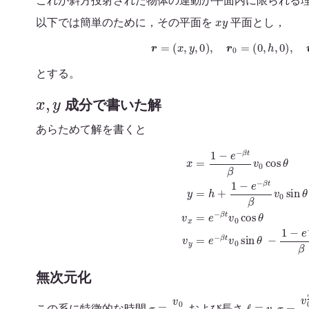
これが斜方投射された物体の運動が平面内に限られる
x
y
以下では簡単のために，その平面を
平面とし，
r
=
(
x
,
y
,
0
)
,
r
0
=
(
0
,
h
,
0
)
,
v
0
=
(
とする。
x
,
y
成分で書いた解
あらためて解を書くと
x
=
1
−
e
−
β
t
β
v
0
cos
θ
y
=
h
+
1
−
e
−
β
t
β
v
0
sin
θ
+
1
−
β
t
−
e
−
β
t
β
無次元化
τ
≡
v
0
g
ℓ
≡
v
0
τ
=
v
0
2
g
この系に特徴的な時間
および長さ