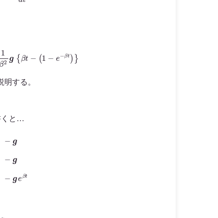
β
2
g
{
β
t
−
(
1
−
e
−
β
t
)
}
説明する。
書くと…
=
−
g
d
d
t
(
v
e
β
t
)
=
−
g
e
β
t
=
−
1
β
g
+
C
e
−
β
t