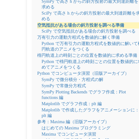
SymPy で高さ h からの斜方投射の最大到達距離を
求める
SciPy で高さ h からの斜方投射の最大到達距離を
める
空気抵抗がある場合の斜方投射を調べる準備
SciPy で空気抵抗がある場合の斜方投射を調べる
万有引力の運動方程式を数値的に解く準備
Python で万有引力の運動方程式を数値的に解いて
円軌道のアニメをつくる
楕円軌道上の時刻ごとの位置を数値的に求める準備
Python で楕円軌道上の時刻ごとの位置を数値的に
めてアニメをつくる
Python でコンピュータ演習（旧版アーカイブ）
SymPy で微分積分・方程式の解
SymPy で常微分方程式
SymPy Plotting Backends でグラフ作成：Plot
functions 編
Matplotlib でグラフ作成：plt 編
Matplotlib で作成したグラフをアニメーションに
plt 編
参考：Maxima 編（旧版アーカイブ）
はじめての Maxima プログラミング
Maxima でコンピュータ演習