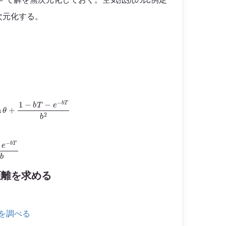
次元化する。
1
sin
−
e
θ
−
+
b
1
T
−
b
b
T
−
e
−
b
T
b
2
V
x
≡
d
X
d
T
=
e
−
b
T
cos
θ
V
y
≡
d
Y
達距離を求める
を調べる