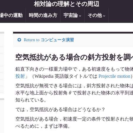
相対論の理解とその周辺
場中の運動
時間の進み方
宇宙論
その他
Return to
コンピュータ演習
空気抵抗がある場合の斜方投射を調
鉛直下向きの一様重力場中で，ある初速度をもって物
投射
」（Wikipedia 英語版タイトルでは
Projectile motion
空気抵抗が無視できる場合には，斜方投射された物体
θ
水平な地上面から投射角
で投射された物体の水平到
知られている。
では，空気抵抗がある場合はどうなるか？
空気抵抗がある場合，初速度一定の条件で投射された
べるために，まずは準備。