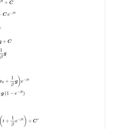
で
=
v
0
+
1
β
g
=
v
0
e
−
β
t
−
1
β
g
(
1
−
e
−
β
t
)
−
1
β
v
0
e
−
β
t
−
1
β
2
g
(
β
t
+
e
−
β
t
)
+
C
′