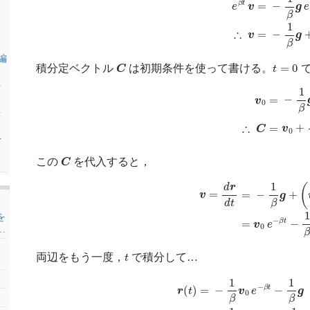
 編
C
t
=
0
積分定ベクトル
は初期条件を使って書ける。
を
v
0
=
−
1
β
g
+
C
∴
C
を
を
C
この
を代入すると，
る
v
=
d
r
d
t
=
−
1
β
g
+
(
v
0
+
1
β
g
)
e
−
β
t
を
…
t
両辺をもう一度，
で積分して…
r
(
t
)
=
−
1
β
v
0
e
−
β
t
−
1
β
g
(
t
+
1
β
e
−
β
t
)
+
C
′
=