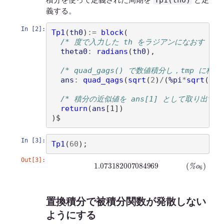
Tp1(th0)
積分を使って定義された周期を
と定
義する。
In [2]:
Tp1
(
th0
)
:=
block
(
/* 度で入力した th をラジアンになおす */
theta0
:
radians
(
th0
)
, 

/* quad_gags() で数値積分し，tmp に格納
ans
:
quad_qags
(
sqrt
(
2
)
/
(
%pi
*
sqrt
(
cos
/* 積分の近似値を ans[1] として取り出す *
return
(
ans
[
1
])
)
In [3]:
Tp1
(
60
)
Out[3]:
(
%
o
6
)
1.073182007084969
置換積分で被積分関数が発散しない
ようにする