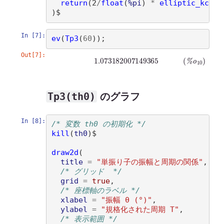
return
(
2
/
float
(
%pi
)
*
elliptic_kc
(
m
)
)
In [7]:
ev
(
Tp3
(
60
))
Out[7]:
(
%
o
10
)
1.073182007149365
Tp3(th0)
のグラフ
In [8]:
/* 変数 th0 の初期化 */
kill
(
th0
)
$

draw2d
(
title
=
"単振り子の振幅と周期の関係"
,

/* グリッド  */
grid
=
true
, 

/* 座標軸のラベル */
xlabel
=
"振幅 θ (°)"
, 

ylabel
=
"規格化された周期 T"
, 

/* 表示範囲 */