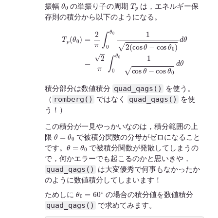
θ
0
T
p
振幅
の単振り子の周期
は，エネルギー保
存則の積分から以下のようになる。
T
p
(
θ
0
)
=
2
π
∫
0
θ
0
1
2
(
cos
cos
θ
−
θ
cos
0
d
θ
θ
0
)
d
θ
=
2
π
∫
0
θ
0
1
cos
θ
−
quad_qags()
積分部分は数値積分
を使う。
romberg()
quad_qags()
（
ではなく
を使
う！）
この積分が一見やっかいなのは，積分範囲の上
θ
=
θ
0
限
で被積分関数の分母がゼロになること
θ
=
θ
0
です。
で被積分関数が発散してしまうの
で，何かエラーでも起こるのかと思いきや，
quad_qags()
は大変優秀で何事もなかったか
のように数値積分してしまいます！
θ
0
=
60
∘
ためしに
の場合の積分値を数値積分
quad_qags()
で求めてみます。