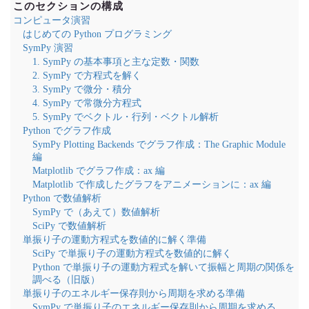
このセクションの構成
コンピュータ演習
はじめての Python プログラミング
SymPy 演習
1. SymPy の基本事項と主な定数・関数
2. SymPy で方程式を解く
3. SymPy で微分・積分
4. SymPy で常微分方程式
5. SymPy でベクトル・行列・ベクトル解析
Python でグラフ作成
SymPy Plotting Backends でグラフ作成：The Graphic Module
編
Matplotlib でグラフ作成：ax 編
Matplotlib で作成したグラフをアニメーションに：ax 編
Python で数値解析
SymPy で（あえて）数値解析
SciPy で数値解析
単振り子の運動方程式を数値的に解く準備
SciPy で単振り子の運動方程式を数値的に解く
Python で単振り子の運動方程式を解いて振幅と周期の関係を
調べる（旧版）
単振り子のエネルギー保存則から周期を求める準備
SymPy で単振り子のエネルギー保存則から周期を求める