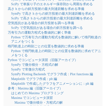
SciPy で単振り子のエネルギー保存則から周期を求める
高さ h からの斜方投射の最大到達距離を求める準備
SymPy で高さ h からの斜方投射の最大到達距離を求める
SciPy で高さ h からの斜方投射の最大到達距離を求める
空気抵抗がある場合の斜方投射を調べる準備
SciPy で空気抵抗がある場合の斜方投射を調べる
万有引力の運動方程式を数値的に解く準備
Python で万有引力の運動方程式を数値的に解いて楕円軌道の
アニメをつくる
楕円軌道上の時刻ごとの位置を数値的に求める準備
Python で楕円軌道上の時刻ごとの位置を数値的に求めてアニ
メをつくる
Python でコンピュータ演習（旧版アーカイブ）
SymPy で微分積分・方程式の解
SymPy で常微分方程式
SymPy Plotting Backends でグラフ作成：Plot functions 編
Matplotlib でグラフ作成：plt 編
Matplotlib で作成したグラフをアニメーションに：plt 編
参考：Maxima 編（旧版アーカイブ）
はじめての Maxima プログラミング
Maxima でコンピュータ演習
Maxima で微分積分・方程式の解