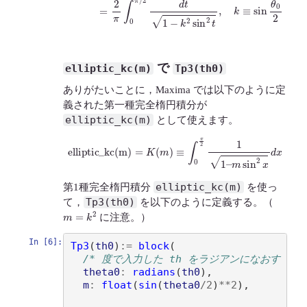
で
elliptic_kc(m)
Tp3(th0)
ありがたいことに，Maxima では以下のように定
義された第一種完全楕円積分が
elliptic_kc(m)
として使えます。
elliptic_kc(m)
=
K
(
m
)
≡
∫
0
π
2
1
1
–
m
sin
2
x
d
x
elliptic_kc(m)
第1種完全楕円積分
を使っ
Tp3(th0)
て，
を以下のように定義する。（
m
=
k
2
に注意。）
In [6]:
Tp3
(
th0
)
:=
block
(
/* 度で入力した th をラジアンになおす */
theta0
:
radians
(
th0
)
, 

m
:
float
(
sin
(
theta0
/
2
)
**
2
)
,
