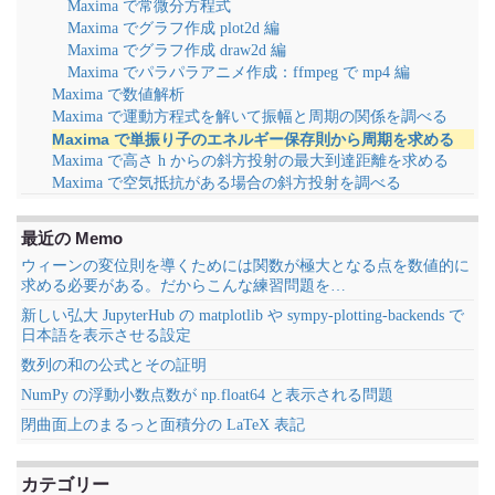
Maxima で常微分方程式
Maxima でグラフ作成 plot2d 編
Maxima でグラフ作成 draw2d 編
Maxima でパラパラアニメ作成：ffmpeg で mp4 編
Maxima で数値解析
Maxima で運動方程式を解いて振幅と周期の関係を調べる
Maxima で単振り子のエネルギー保存則から周期を求める
Maxima で高さ h からの斜方投射の最大到達距離を求める
Maxima で空気抵抗がある場合の斜方投射を調べる
最近の Memo
ウィーンの変位則を導くためには関数が極大となる点を数値的に
求める必要がある。だからこんな練習問題を…
新しい弘大 JupyterHub の matplotlib や sympy-plotting-backends で
日本語を表示させる設定
数列の和の公式とその証明
NumPy の浮動小数点数が np.float64 と表示される問題
閉曲面上のまるっと面積分の LaTeX 表記
カテゴリー