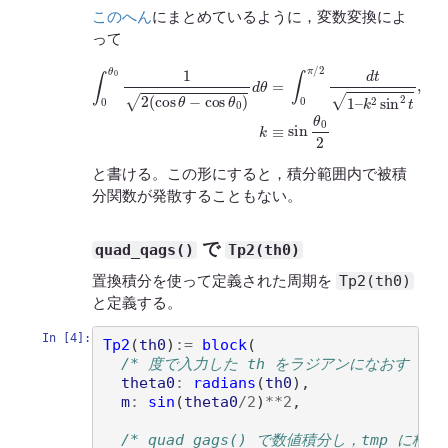
このへん
にまとめているように，変数変換によ
って
∫
0
θ
0
1
2
(
cos
θ
−
cos
θ
0
)
d
θ
=
∫
0
π
/
2
d
t
1
–
k
2
sin
2
t
,
k
≡
sin
θ
0
2
と書ける。この形にすると，積分範囲内で被積
分関数が発散することもない。
で
quad_qags()
Tp2(th0)
Tp2(th0)
置換積分を使って定義された周期を
と定義する。
In [4]:
Tp2
(
th0
)
:=
block
(
/* 度で入力した th をラジアンになおす */
theta0
:
radians
(
th0
)
, 

m
:
sin
(
theta0
/
2
)
**
2
,

/* quad_gags() で数値積分し，tmp に格納