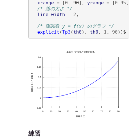
xrange
=
[
0
, 90
]
, 
yrange
=
[
0.95
, 1
.
/* 線の太さ */
line_width
=
2
,

/* 陽関数 y = f(x) のグラフ */
explicit
(
Tp3
(
th0
)
, 
th0
, 
1
, 
90
)
)
練習