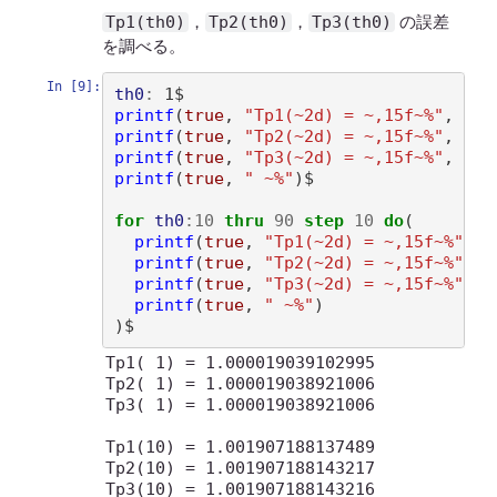
Tp1(th0)
Tp2(th0)
Tp3(th0)
，
，
の誤差
を調べる。
In [9]:
th0
:
printf
(
true
, 
"Tp1(~2d) = ~,15f~%"
, 
th0
printf
(
true
, 
"Tp2(~2d) = ~,15f~%"
, 
th0
printf
(
true
, 
"Tp3(~2d) = ~,15f~%"
, 
th0
printf
(
true
, 
" ~%"
)
$

for
th0
:
10
thru
90
step
10
do
(
printf
(
true
, 
"Tp1(~2d) = ~,15f~%"
, 
t
printf
(
true
, 
"Tp2(~2d) = ~,15f~%"
, 
t
printf
(
true
, 
"Tp3(~2d) = ~,15f~%"
, 
t
printf
(
true
, 
" ~%"
)
)
Tp1( 1) = 1.000019039102995

Tp2( 1) = 1.000019038921006

Tp3( 1) = 1.000019038921006

Tp1(10) = 1.001907188137489

Tp2(10) = 1.001907188143217

Tp3(10) = 1.001907188143216
