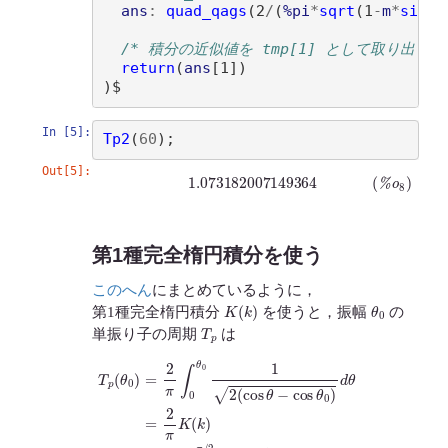
ans
:
quad_qags
(
2
/
(
%pi
*
sqrt
(
1
-
m
*
sin
(
t
/* 積分の近似値を tmp[1] として取り出し
return
(
ans
[
1
])
)
In [5]:
Tp2
(
60
)
Out[5]:
(
%
o
8
)
1.073182007149364
第1種完全楕円積分を使う
このへん
にまとめているように，
K
(
k
)
θ
0
第1種完全楕円積分
を使うと，振幅
の
T
p
単振り子の周期
は
T
p
(
θ
0
)
=
2
π
∫
0
θ
0
d
1
t
2
1
(
−
cos
k
2
θ
sin
−
cos
2
t
,
k
θ
≡
0
sin
)
d
θ
θ
=
0
2
2
π
K
(
k
)
=
2
π
∫
0
π
/
2