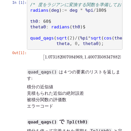
In [1]:
/* 度をラジアンに変換する関数を準備しておく *
radians
(
deg
)
:=
deg
*
%pi
/
180$

th0
:
theta0
:
radians
(
th0
)
$

quad_qags
(
sqrt
(
2
)
/
(
%pi
*
sqrt
(
cos
(
theta
)
theta
, 
0
, 
theta0
)
Out[1]:
(
%
o
4
)
[
1.073182007084969
,
1.400735083478821
quad_qags()
は４つの要素のリストを返しま
す:
積分の近似値
見積もられた近似の絶対誤差
被積分関数の評価数
エラーコード
で
quad_qags()
Tp1(th0)