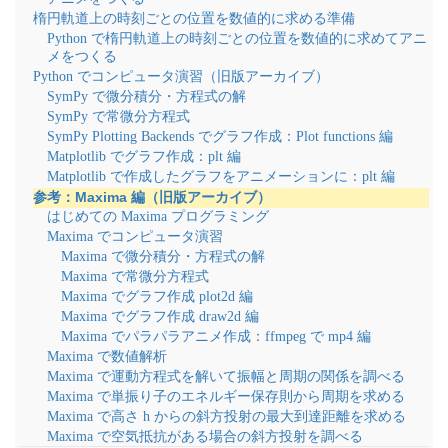
楕円軌道上の時刻ごとの位置を数値的に求める準備
Python で楕円軌道上の時刻ごとの位置を数値的に求めてアニ
メをつくる
Python でコンピュータ演習（旧版アーカイブ）
SymPy で微分積分・方程式の解
SymPy で常微分方程式
SymPy Plotting Backends でグラフ作成：Plot functions 編
Matplotlib でグラフ作成：plt 編
Matplotlib で作成したグラフをアニメーションに：plt 編
参考：Maxima 編（旧版アーカイブ）
はじめての Maxima プログラミング
Maxima でコンピュータ演習
Maxima で微分積分・方程式の解
Maxima で常微分方程式
Maxima でグラフ作成 plot2d 編
Maxima でグラフ作成 draw2d 編
Maxima でパラパラアニメ作成：ffmpeg で mp4 編
Maxima で数値解析
Maxima で運動方程式を解いて振幅と周期の関係を調べる
Maxima で単振り子のエネルギー保存則から周期を求める
Maxima で高さ h からの斜方投射の最大到達距離を求める
Maxima で空気抵抗がある場合の斜方投射を調べる