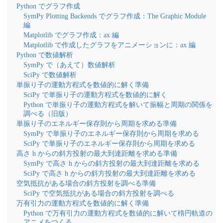
Python でグラフ作成
SymPy Plotting Backends でグラフ作成：The Graphic Module
編
Matplotlib でグラフ作成：ax 編
Matplotlib で作成したグラフをアニメーションに：ax 編
Python で数値解析
SymPy で（あえて）数値解析
SciPy で数値解析
単振り子の運動方程式を数値的に解く準備
SciPy で単振り子の運動方程式を数値的に解く
Python で単振り子の運動方程式を解いて振幅と周期の関係を
調べる（旧版）
単振り子のエネルギー保存則から周期を求める準備
SymPy で単振り子のエネルギー保存則から周期を求める
SciPy で単振り子のエネルギー保存則から周期を求める
高さ h からの斜方投射の最大到達距離を求める準備
SymPy で高さ h からの斜方投射の最大到達距離を求める
SciPy で高さ h からの斜方投射の最大到達距離を求める
空気抵抗がある場合の斜方投射を調べる準備
SciPy で空気抵抗がある場合の斜方投射を調べる
万有引力の運動方程式を数値的に解く準備
Python で万有引力の運動方程式を数値的に解いて楕円軌道の
アニメをつくる