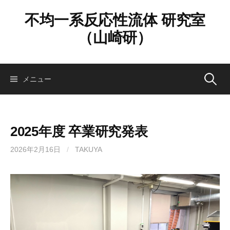
コ
不均一系反応性流体 研究室
ン
テ
（山崎研）
ン
ツ
へ
検
メニュー
ス
キ
ッ
索:
プ
2025年度 卒業研究発表
2026年2月16日
/
TAKUYA