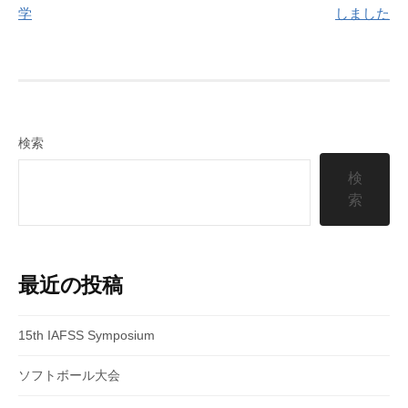
稿
学
しました
ナ
ビ
ゲ
ー
検索
シ
検
索
ョ
ン
最近の投稿
15th IAFSS Symposium
ソフトボール大会