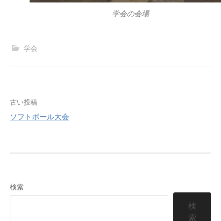
学会の会場
学会
投
古い投稿
ソフトボール大会
稿
ナ
ビ
ゲ
検索
ー
検
シ
索