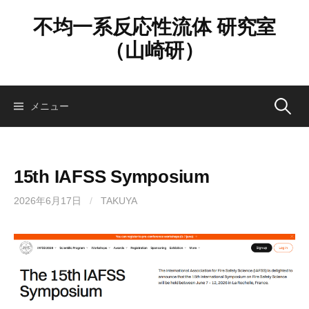
コ
不均一系反応性流体 研究室
ン
テ
（山崎研）
ン
ツ
へ
検
メニュー
ス
キ
ッ
索:
プ
15th IAFSS Symposium
2026年6月17日
/
TAKUYA