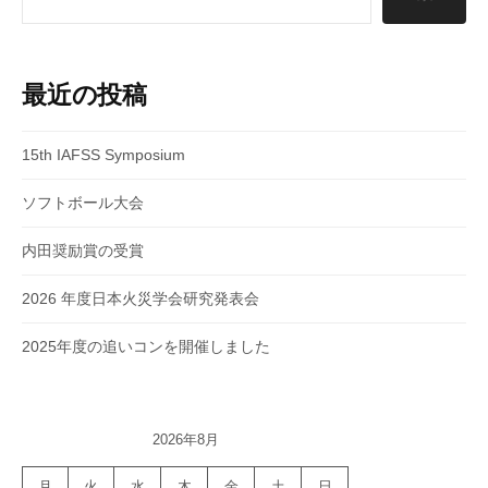
ョ
ン
最近の投稿
15th IAFSS Symposium
ソフトボール大会
内田奨励賞の受賞
2026 年度日本火災学会研究発表会
2025年度の追いコンを開催しました
2026年8月
月
火
水
木
金
土
日