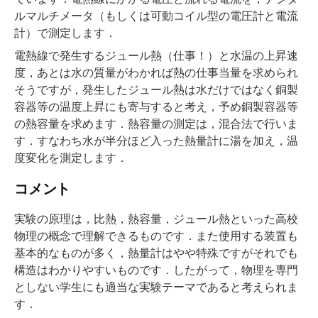
ルマルチメータ（もしくは可動コイル型の電圧計と電流
計）で測定します．
電熱線で発生するジュール熱（仕事！）と水温の上昇速
度，あとは水の質量がわかれば熱の仕事当量を求められ
そうですが，発生したジュール熱は水だけではなく銅製
容器等の温度上昇にも寄与すると考え，予め銅製容器等
の熱容量を求めます．熱容量の測定は，混合法で行いま
す．すなわち水が半分ほど入った熱量計に湯を加え，温
度変化を測定します．
コメント
実験の原理は，比熱，熱容量，ジュール熱といった高校
物理の概念で理解できるものです．また使用する装置も
基本的なものが多く，熱量計はやや特殊ですがそれでも
構造はわかりやすいものです．したがって，物理を専門
としない学生にも適当な実験テーマであると考えられま
す．