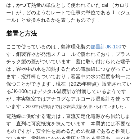
は，
かつて
熱量の単位として使われていた cal （カロリ
ー）が，どのようなレートで仕事の単位である J （ジュ
ール）と変換されるかを表したものです．
装置と方法
ここで使っているのは，島津理化製の
熱量計JK-100
で
す．銅製容器が発泡スチロールで覆われており，プラス
チック製の蓋がついています．蓋に取り付けられた端子
は，容器中の水を加熱するための電熱線につながってい
ます．撹拌棒もついており，容器中の水の温度を均一に
保つことができます．現在（2025年時点）販売されてい
るJK-100にはデジタル温度計が付属しているようです
が，本実験室ではアナログなアルコール温度計を使って
います．
2000年代初頭までは水銀温度計が用いられていました．
電熱線に供給する電力は，直流安定化電源から供給しま
す．直列に可変抵抗を挟んでいます．本質的には不要な
ものですが，安全性を高めるための配慮であると推測し
ています．電熱線にかかる電圧と流れる電流を，デジタ