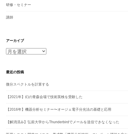
研修・セミナー
講師
アーカイブ
ア
ー
カ
イ
最近の投稿
ブ
微分スペクトルを計算する
【2021年】幻の青森会場で技術英検を受験した
【2016年】機器分析セミナー〜オージェ電子分光法の基礎と応用
【解消済み】弘前大学からThunderbirdでメールを送信できなくなった