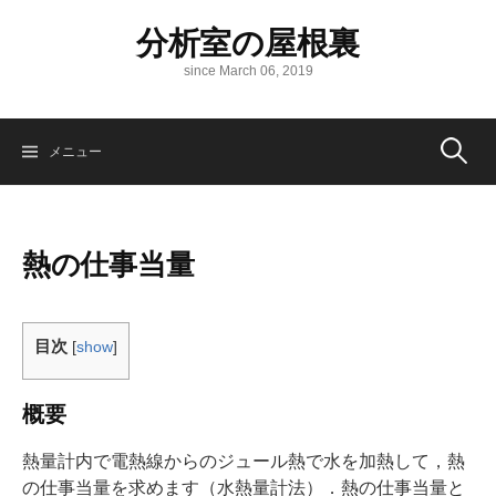
コ
分析室の屋根裏
ン
テ
since March 06, 2019
ン
ツ
へ
検
メニュー
ス
キ
ッ
索:
プ
熱の仕事当量
目次
[
show
]
概要
熱量計内で電熱線からのジュール熱で水を加熱して，熱
の仕事当量を求めます（水熱量計法）．熱の仕事当量と