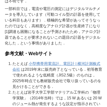
は不明です．
一部科目では，電流や電圧の測定にはデジタルマルチメ
ータを導入しています（可動コイル型の計器を使用して
いる科目もあります）．積極的な希望があってそうなっ
たのではなく，高精度なアナログ計器が生産終了になり
[1]調達も困難になることが予測されたため，アナログ計
器であることが要求されないこの題目の計器をデジタル
化した，という事情がありました．
参考文献・Webサイト
たとえば
小型携帯用電流計、電圧計 | 横河計測株式
会社
は2019年末に販売終了となっている．初等教育
で使われるような低精度（JIS2.5級）のものは，
2025年時点でも教材販売会社で取り扱っているのを
見かけることができる．
たとえば岩手大学工学部マテリアル工学科の「物理
学実験」（2014年当時）では，15 W あるいは 20 W
のジュール熱が発生するような設定が指示されてい