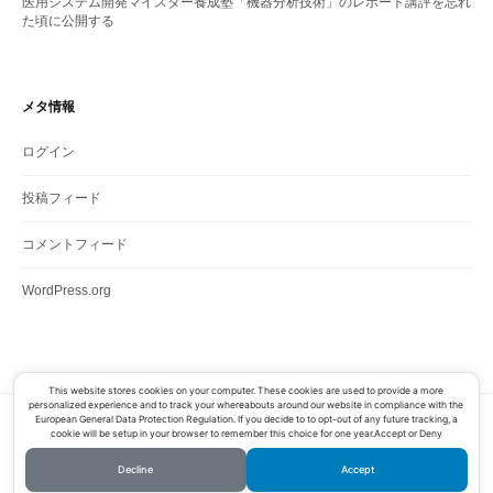
医用システム開発マイスター養成塾「機器分析技術」のレポート講評を忘れ
た頃に公開する
メタ情報
ログイン
投稿フィード
コメントフィード
WordPress.org
This website stores cookies on your computer. These cookies are used to provide a more
personalized experience and to track your whereabouts around our website in compliance with the
European General Data Protection Regulation. If you decide to to opt-out of any future tracking, a
Copyright 2019 ANDO, Satoshi
cookie will be setup in your browser to remember this choice for one year.Accept or Deny
Powered by
WordPress
|
Theme by
Themehaus
Decline
Accept