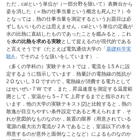
ただ，calという単位が（一部分野を除いて）表舞台から
姿を消した（＝熱の仕事当量という概念も死んだ？）今
となっては，熱の仕事当量を測定するというお題目は必
ずしもいいものとは思えません．calという単位の定義が
水の比熱に直結したものであったことを鑑みると，これ
を
水の比熱を求める実験
として捉えるのが現代的である
と言えそうです（たとえば電気通信大学の「
基礎科学実
験A
」でそのような扱いをしています）．
（多くの学科の）実験テキストでは，電流を 1.5 A に設
定するように指示しています．熱量計の電熱線の抵抗が
2 Ω ないし 3 Ω ですので，電熱線が消費する電力として
はせいぜい 7 W です．また，昇温速度を測定する温度範
囲として，室温から 5～7 ℃ 上昇するまでと指示されて
います．他の大学の実験テキスト[2]と比較すると，熱の
散逸が目立ちやすい条件設定であると考えられます．そ
れが意図的なものなのか，装置の限界（用意されている
電源の最大出力電流が 2 A であること，室温以下の水を
用意するのが意外と面倒なことなど）によるものなのか