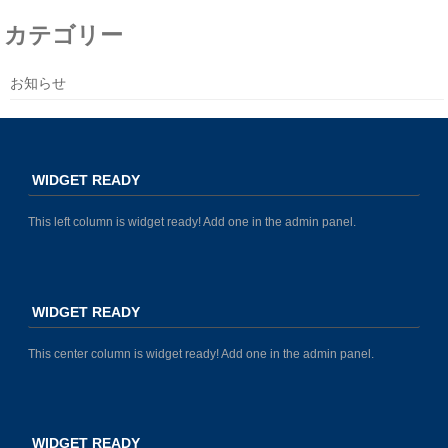
カテゴリー
お知らせ
WIDGET READY
This left column is widget ready! Add one in the admin panel.
WIDGET READY
This center column is widget ready! Add one in the admin panel.
WIDGET READY