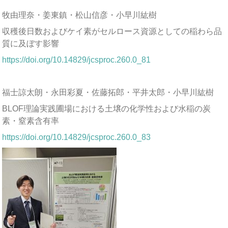
牧由理奈・姜東鎮・松山信彦・小早川紘樹
収穫後日数およびケイ素がセルロース資源としての稲わら品
質に及ぼす影響
https://doi.org/10.14829/jcsproc.260.0_81
福士諒太朗・永田彩夏・佐藤拓郎・平井太郎・小早川紘樹
BLOF理論実践圃場における土壌の化学性および水稲の炭
素・窒素含有率
https://doi.org/10.14829/jcsproc.260.0_83