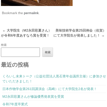
Bookmark the
permalink
.
←
大学院生（M2永田彩夏さん）
美味技術学会第25回例会（佐賀）
Post navigation
が令和6年度あすなろ賞を受賞！
にて大学院生が発表しました！
→
検索
検索
最近の投稿
くろいし未来トーク（公益社団法人黒石青年会議所主催）に参加させ
ていただきました！
日本作物学会第261回講演会（高崎）にて大学院生2名が発表！
M2永田彩夏さんが修論優秀発表賞を受賞
令和7年度卒業式